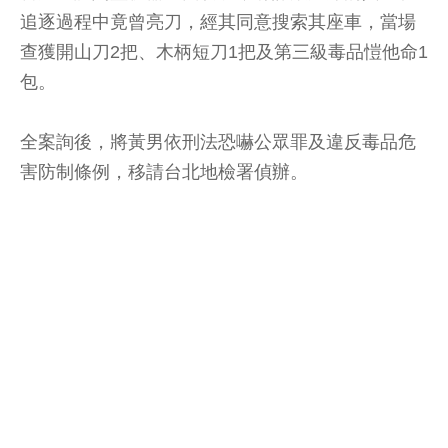
追逐過程中竟曾亮刀，經其同意搜索其座車，當場
查獲開山刀2把、木柄短刀1把及第三級毒品愷他命1
包。
全案詢後，將黃男依刑法恐嚇公眾罪及違反毒品危
害防制條例，移請台北地檢署偵辦。