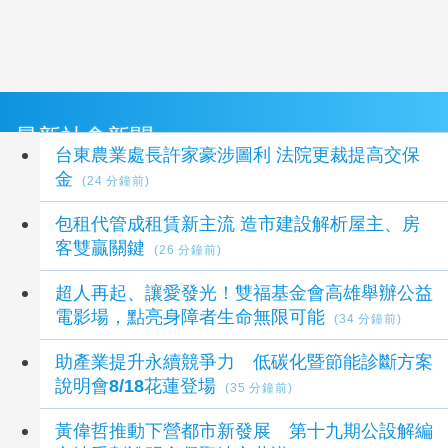
最新社會新聞
台東農業處長許家豪涉圖利 法院更裁提高交保
金
(24 分鐘前)
包租代管成租賃新主流 造市建設解析屋主、房
客雙贏關鍵
(26 分鐘前)
超人再起、讓愛發光！雙福基金會高雄舉辦公益
電影場，點亮身障者生命無限可能
(34 分鐘前)
助產業提升永續競爭力 低碳化暨節能診斷方案
說明會8/18花蓮登場
(35 分鐘前)
黃偉哲推動下營都市新發展 第十九期公設解編