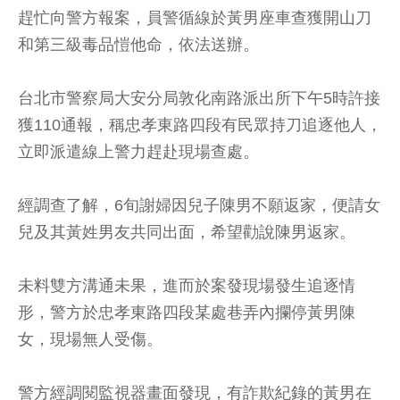
趕忙向警方報案，員警循線於黃男座車查獲開山刀
和第三級毒品愷他命，依法送辦。
台北市警察局大安分局敦化南路派出所下午5時許接
獲110通報，稱忠孝東路四段有民眾持刀追逐他人，
立即派遣線上警力趕赴現場查處。
經調查了解，6旬謝婦因兒子陳男不願返家，便請女
兒及其黃姓男友共同出面，希望勸說陳男返家。
未料雙方溝通未果，進而於案發現場發生追逐情
形，警方於忠孝東路四段某處巷弄內攔停黃男陳
女，現場無人受傷。
警方經調閱監視器畫面發現，有詐欺紀錄的黃男在