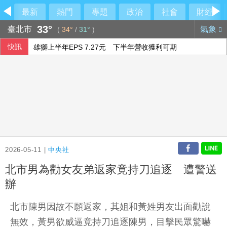
最新
熱門
專題
政治
社會
財經
33°
臺北市
氣象
(
34°
/
31°
)
快訊
雄獅上半年EPS 7.27元 下半年營收獲利可期
漢光演習 第四作戰區首度前推小琉球驗證跨海機動力
藍批台糖成毒油事件破口 質疑「綠友友」掌權籲卓榮泰、石
《災害防救法》修法拍板增列海嘯、堰塞湖 各機關須設「災
2026-05-11 |
中央社
北市男為勸女友弟返家竟持刀追逐 遭警送
辦
北市陳男因故不願返家，其姐和黃姓男友出面勸說
無效，黃男欲威逼竟持刀追逐陳男，目擊民眾驚嚇