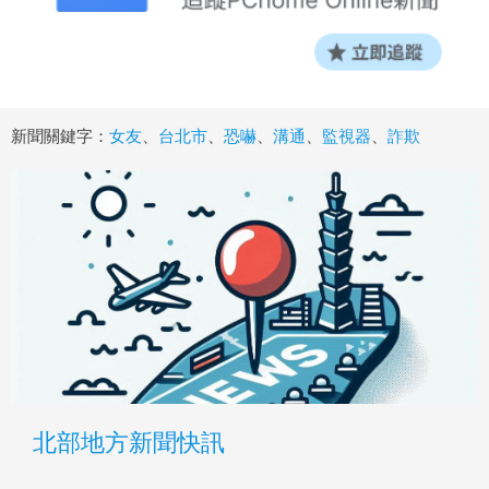
新聞關鍵字：
女友
、
台北市
、
恐嚇
、
溝通
、
監視器
、
詐欺
北部地方新聞快訊