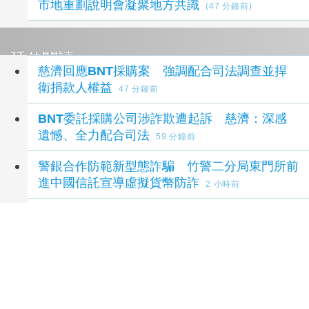
市地重劃說明會凝聚地方共識
(47 分鐘前)
延伸閱讀
慈濟回應BNT採購案 強調配合司法調查並捍
衛捐款人權益
47 分鐘前
BNT委託採購公司涉詐欺遭起訴 慈濟：深感
遺憾、全力配合司法
59 分鐘前
警銀合作防範新型態詐騙 竹警二分局東門所前
進中國信託宣導虛擬貨幣防詐
2 小時前
竹警二分局東門所x中國信託 宣導虛擬貨幣防
詐守護民眾財產安全
2 小時前
影/刑事局破獲黑幫跨國詐騙案！專誘民眾辦高
額信貸 12嫌遭逮
3 小時前