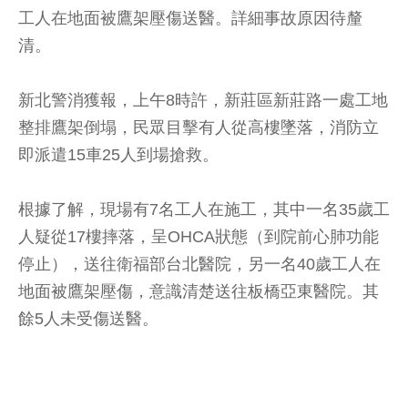
工人在地面被鷹架壓傷送醫。詳細事故原因待釐
清。
新北警消獲報，上午8時許，新莊區新莊路一處工地
整排鷹架倒塌，民眾目擊有人從高樓墜落，消防立
即派遣15車25人到場搶救。
根據了解，現場有7名工人在施工，其中一名35歲工
人疑從17樓摔落，呈OHCA狀態（到院前心肺功能
停止），送往衛福部台北醫院，另一名40歲工人在
地面被鷹架壓傷，意識清楚送往板橋亞東醫院。其
餘5人未受傷送醫。