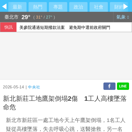
最新
熱門
專題
政治
社會
財經
29°
臺北市
氣象
(
31°
/
27°
)
快訊
美參院通過短期撥款法案 避免期中選前政府關門
高雄男酒駕又毒駕 2友人咆哮干擾警執法送辦
FIFA主席疑涉私情圖利傳聞 英凡提諾否認指控
慈濟遭詐10億 柯文哲轟民進黨王八蛋
2026-05-14 |
中央社
新北新莊工地鷹架倒塌2傷 1工人高樓墜落
命危
新北市新莊區一處工地今天上午鷹架倒塌，1名工人
疑從高樓墜落，失去呼吸心跳，送醫搶救，另一名