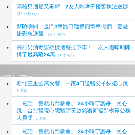
高雄男酒駕又毒駕 2友人咆哮干擾警執法送辦
(42 分鐘前)
驚險瞬間！金門3車路口猛撞廂型車側翻 駕駛
掛彩急送醫
(59 分鐘前)
高雄男酒毒駕拒檢遭警拉下車！ 友人咆哮助陣
慘了最高噴24萬
(1 小時前)
延伸閱讀
新北三重公寓火警 一家4口送醫父子恢復心跳
1 週前
「電話一響就出門救命」 24小時守護每一次心
跳 台北醫院心臟醫師黃啟銘獲衛福部模範公務
人員獎
3 週前
「電話一響就出門救命」 24小時守護每一次心