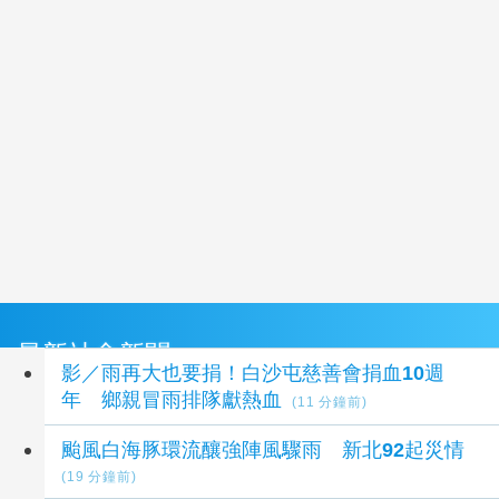
最新社會新聞
影／雨再大也要捐！白沙屯慈善會捐血10週
年 鄉親冒雨排隊獻熱血
(11 分鐘前)
颱風白海豚環流釀強陣風驟雨 新北92起災情
(19 分鐘前)