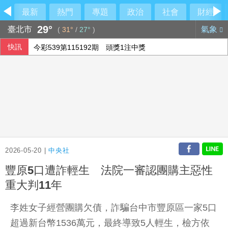
最新
熱門
專題
政治
社會
財經
29°
臺北市
氣象
(
31°
/
27°
)
快訊
今彩539第115192期 頭獎1注中獎
俄軍空襲烏克蘭首都基輔及周邊區域 造成4人喪命
2026-05-20 |
中央社
豐原5口遭詐輕生 法院一審認團購主惡性
重大判11年
李姓女子經營團購欠債，詐騙台中市豐原區一家5口
超過新台幣1536萬元，最終導致5人輕生，檢方依