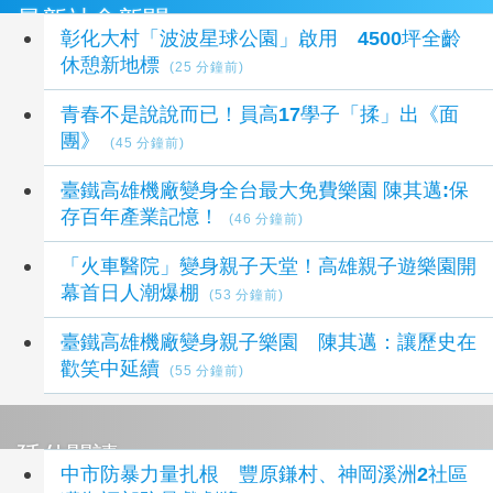
最新社會新聞
彰化大村「波波星球公園」啟用 4500坪全齡
休憩新地標
(25 分鐘前)
青春不是說說而已！員高17學子「揉」出《面
團》
(45 分鐘前)
臺鐵高雄機廠變身全台最大免費樂園 陳其邁:保
存百年產業記憶！
(46 分鐘前)
「火車醫院」變身親子天堂！高雄親子遊樂園開
幕首日人潮爆棚
(53 分鐘前)
臺鐵高雄機廠變身親子樂園 陳其邁：讓歷史在
歡笑中延續
(55 分鐘前)
延伸閱讀
中市防暴力量扎根 豐原鎌村、神岡溪洲2社區