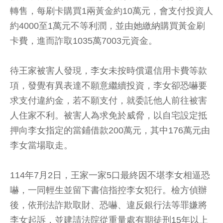
轉售，每刷卡購買1兩黃金約10萬元，會支付投資人
約4000至1萬元不等利潤，並由她繳納購買黃金刷
卡費，進而詐取1035萬7003元資金。
待王家被害人發現，李女未按時償還信用卡費等款
項，發覺有異表達不願意繼續投資，李女卻恐嚇要
求支付違約金，若不願支付，就委託他人前往被害
人住家不利。被害人為求免於威脅，以自宅設定抵
押向李女指定的當鋪借款200萬元，其中176萬元由
李女當場取走。
114年7月2日，王家一家5口最終因不堪李女相逼恐
嚇，一同輕生並留下書信指控李女犯行。檢方偵辦
後，依刑法詐欺取財、恐嚇、違反銀行法等罪嫌將
李女起訴，並建請法院從重量處有期徒刑15年以上