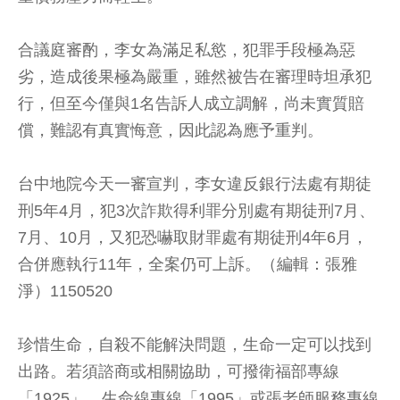
合議庭審酌，李女為滿足私慾，犯罪手段極為惡
劣，造成後果極為嚴重，雖然被告在審理時坦承犯
行，但至今僅與1名告訴人成立調解，尚未實質賠
償，難認有真實悔意，因此認為應予重判。
台中地院今天一審宣判，李女違反銀行法處有期徒
刑5年4月，犯3次詐欺得利罪分別處有期徒刑7月、
7月、10月，又犯恐嚇取財罪處有期徒刑4年6月，
合併應執行11年，全案仍可上訴。（編輯：張雅
淨）1150520
珍惜生命，自殺不能解決問題，生命一定可以找到
出路。若須諮商或相關協助，可撥衛福部專線
「1925」、生命線專線「1995」或張老師服務專線