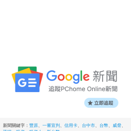
新聞關鍵字：
豐原
、
一審宣判
、
信用卡
、
台中市
、
台幣
、
威脅
、