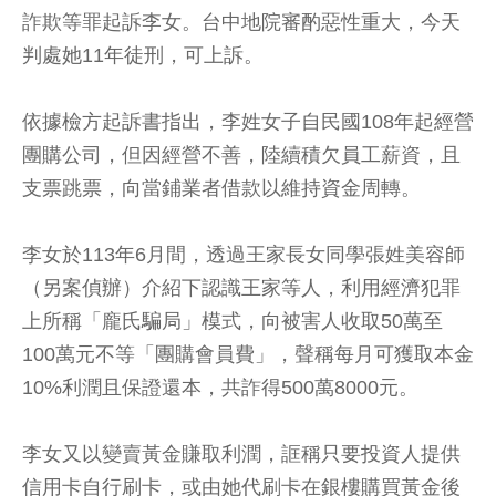
詐欺等罪起訴李女。台中地院審酌惡性重大，今天
判處她11年徒刑，可上訴。
依據檢方起訴書指出，李姓女子自民國108年起經營
團購公司，但因經營不善，陸續積欠員工薪資，且
支票跳票，向當鋪業者借款以維持資金周轉。
李女於113年6月間，透過王家長女同學張姓美容師
（另案偵辦）介紹下認識王家等人，利用經濟犯罪
上所稱「龐氏騙局」模式，向被害人收取50萬至
100萬元不等「團購會員費」，聲稱每月可獲取本金
10%利潤且保證還本，共詐得500萬8000元。
李女又以變賣黃金賺取利潤，誆稱只要投資人提供
信用卡自行刷卡，或由她代刷卡在銀樓購買黃金後