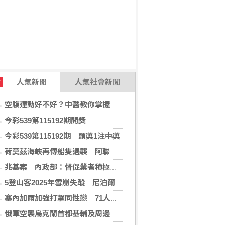
人氣新聞
人氣社會新聞
T
空腹運動好不好？中醫教你掌握最佳運動時機
今彩539第115192期開獎
今彩539第115192期 頭獎1注中獎
荷莫茲海峽再傳船隻遇襲 阿聯控伊朗攻擊國營油輪
兆基案 內政部：督促業者積極履約或轉讓契約
5登山客2025年雪崩失蹤 尼泊爾救難隊尋獲遺體
塞內加爾加強打擊同性戀 71人遭控「違反自然行為」
俄軍空襲烏克蘭首都基輔及周邊區域 造成4人喪命