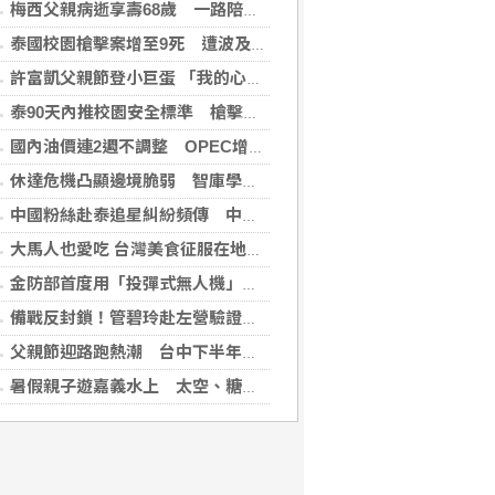
梅西父親病逝享壽68歲 一路陪伴兒子闖蕩足壇
泰國校園槍擊案增至9死 遭波及12歲女童不治
許富凱父親節登小巨蛋 「我的心肝寶貝」思念爸爸
泰90天內推校園安全標準 槍擊案後全國加強心理篩檢
國內油價連2週不調整 OPEC增產國際油價跌
休達危機凸顯邊境脆弱 智庫學者籲建立歐盟統一方案
中國粉絲赴泰追星糾紛頻傳 中國駐泰使館籲文明守法
大馬人也愛吃 台灣美食征服在地味蕾
金防部首度用「投彈式無人機」火力圍剿敵軍
備戰反封鎖！管碧玲赴左營驗證海巡平戰轉換
父親節迎路跑熱潮 台中下半年賽事季開跑邀全民動起來
暑假親子遊嘉義水上 太空、糖果、咖啡到採果一次玩