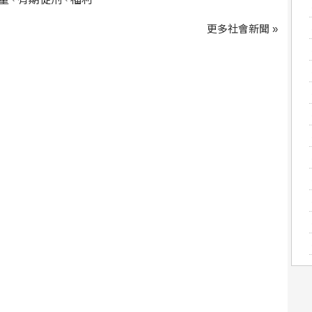
、
、
更多社會新聞 »