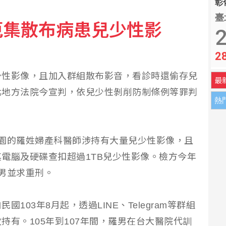
彰化
臺
蒐集散布病患兒少性影
39.8度破歷史紀錄
2
2
 兄弟系列賽橫掃雄鷹
少性影像，且加入群組散布影音，看診時還偷存兒
最
北地方法院今宣判，依兒少性剝削防制條例等罪判
熱
園的羅姓婦產科醫師涉持有大量兒少性影像，且
電腦及硬碟查扣超過1TB兒少性影像。檢方今年
男並求重刑。
103年8月起，透過LINE、Telegram等群組
持有。105年到107年間，羅男在台大醫院代訓