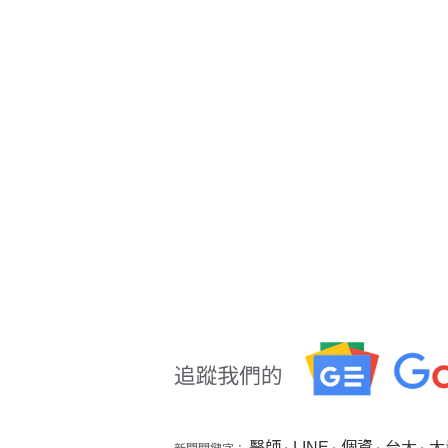
醫師
LINE
個資
台大
大