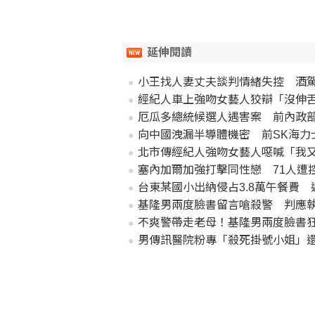
延伸閱讀
小王找人妻丈夫談判情緒失控 酒駕
經紀人車上強吻女藝人狡辯「沒伸舌
厄瓜多總統候選人遇害案 前內政部
向中國洩漏半導體機密 前SK海力
北市傳經紀人強吻女藝人噁喊「我
塞內加爾加強打擊同性戀 71人遭
台東某國小出納侵占3.8萬午餐費 
基隆男兩度臉書留言嗆殺警 判應執
不爽警帶走老母！基隆男兩度臉書狂
男傳訊醫院粉專「殺死掛號小姐」