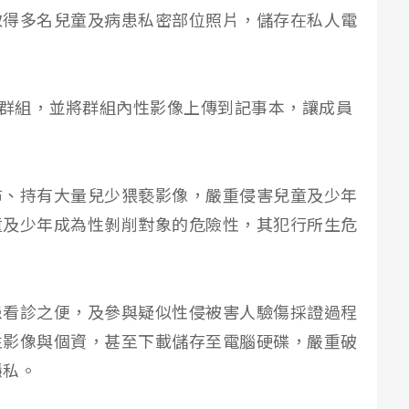
取得多名兒童及病患私密部位照片，儲存在私人電
像群組，並將群組內性影像上傳到記事本，讓成員
布、持有大量兒少猥褻影像，嚴重侵害兒童及少年
童及少年成為性剝削對象的危險性，其犯行所生危
患看診之便，及參與疑似性侵被害人驗傷採證過程
性影像與個資，甚至下載儲存至電腦硬碟，嚴重破
隱私。