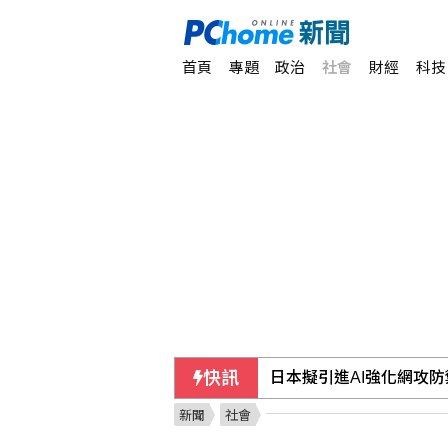
首頁
專題
政治
社會
財經
科技
快訊
日本擬引進AI強化網攻
新聞
社會
蔣萬安堅稱政府擋疫苗 