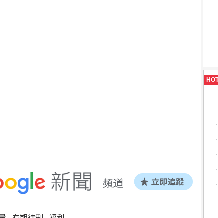
HO
量
有期徒刑
福利