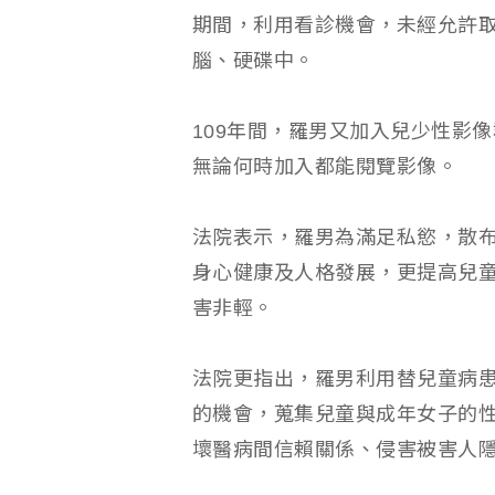
期間，利用看診機會，未經允許
腦、硬碟中。
109年間，羅男又加入兒少性影
無論何時加入都能閱覽影像。
法院表示，羅男為滿足私慾，散
身心健康及人格發展，更提高兒
害非輕。
法院更指出，羅男利用替兒童病
的機會，蒐集兒童與成年女子的
壞醫病間信賴關係、侵害被害人