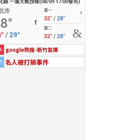
縣 一週天氣預報(08/09 17:00發布)
北市
週一
32°
/
28°
8°
週二
8°
/
29°
32°
/
28°
google熱搜-新竹氣爆
新
名人被打臉事件
門