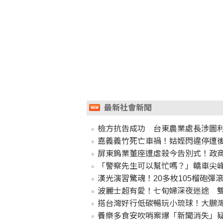
最新社會新聞
檢方抗告成功 台東農業處長涉圖
嘉義義竹死亡車禍！姑姪閃違停遭後
屏東鎢業董座遭虐殺今告別式！政
「警察先生可以幫忙嗎？」轎車尖
漢光演習驚魂！20多枚105榴砲彈
波麗士超有愛！七旬婦深夜迷途 
搭台灣好行低碳暢玩小琉球！大鵬
養樂多食安吹哨案爆「新聞消失」疑