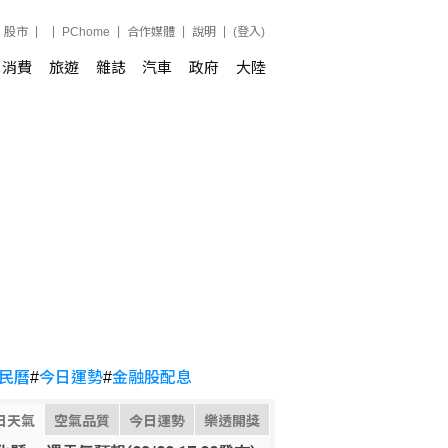
股市
PChome
合作媒體
說明
(登入)
消費
旅遊
雜誌
汽車
政府
大陸
民曆
#
今日運勢
#
金融股配息
日天氣
空氣品質
今日運勢
樂透開獎