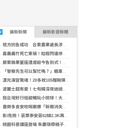
最新
新聞
最新影音新聞
W
檢方抗告成功 台東農業處長涉圖利羈押禁見
嘉義義竹死亡車禍！姑姪閃違停遭後車追撞1死1傷
屏東鎢業董座遭虐殺今告別式！政商、員工含淚送別
「警察先生可以幫忙嗎？」轎車尖峰時段拋錨 雙警秒變推車大力士
漢光演習驚魂！20多枚105榴砲彈滾落水溝 軍警急封鎖搶運
波麗士超有愛！七旬婦深夜迷途 雙警牽手安撫暖送返家
搭台灣好行低碳暢玩小琉球！大鵬灣管理處推出暑假好康
養樂多食安吹哨案爆「新聞消失」疑雲！黃瓊慧質疑報導變404 撤稿原因待揭
影/危險！苗栗泰安苗62線2.3K再傳落石 議員籲用路人警戒
桃園科普講座登場 朱慶琪帶親子手作玩轉物理奧妙