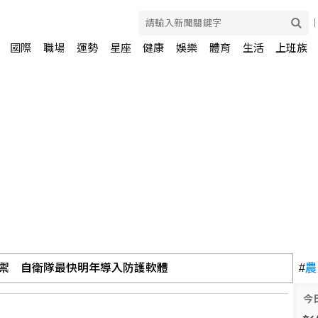
國際
職場
運勢
星座
健康
娛樂
體育
生活
上班族
防禦 自衛隊最快明年導入防護軟體
#
農
今
沈伯洋：不好好說明反而造更多的謠