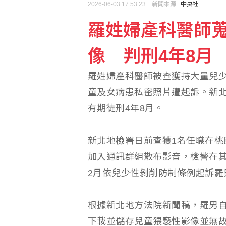
2026-06-03 17:53:23 新聞來源 :
中央社
羅姓婦產科醫師
颱風白海豚影響 香港氣溫
像 判刑4年8月
羅戈8局失1分優質先發
羅姓婦產科醫師被查獲持大量兒
童及女病患私密照片遭起訴。新
有期徒刑4年8月。
新北地檢署日前查獲1名任職在桃
加入通訊群組散布影音，檢警在其
2月依兒少性剝削防制條例起訴羅
根據新北地方法院新聞稿，羅男自民國
下載並儲存兒童猥褻性影像並無故