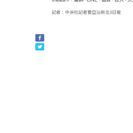
新聞關鍵字：
、
、
、
、
記者：中央社記者曹亞沿新北3日電