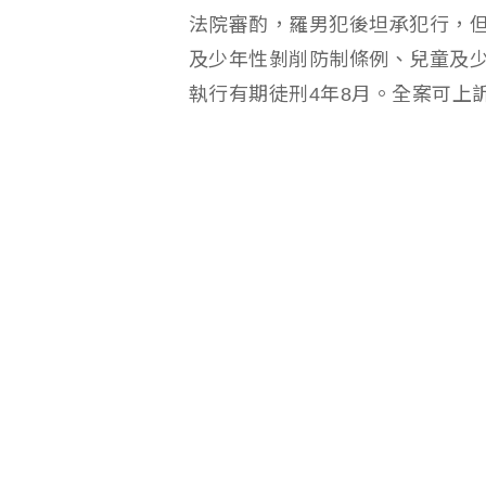
法院審酌，羅男犯後坦承犯行，
及少年性剝削防制條例、兒童及
執行有期徒刑4年8月。全案可上