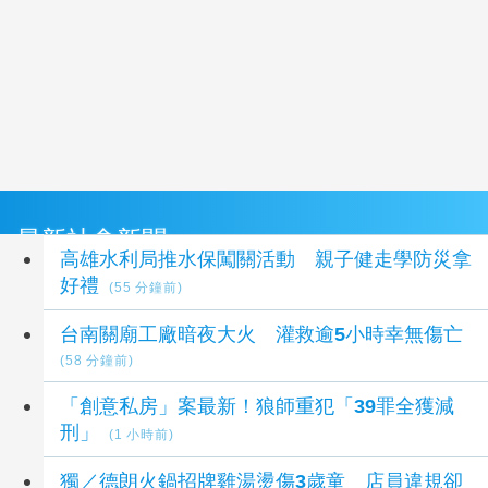
最新社會新聞
高雄水利局推水保闖關活動 親子健走學防災拿
好禮
(55 分鐘前)
台南關廟工廠暗夜大火 灌救逾5小時幸無傷亡
(58 分鐘前)
「創意私房」案最新！狼師重犯「39罪全獲減
刑」
(1 小時前)
獨／德朗火鍋招牌雞湯燙傷3歲童 店員違規卻