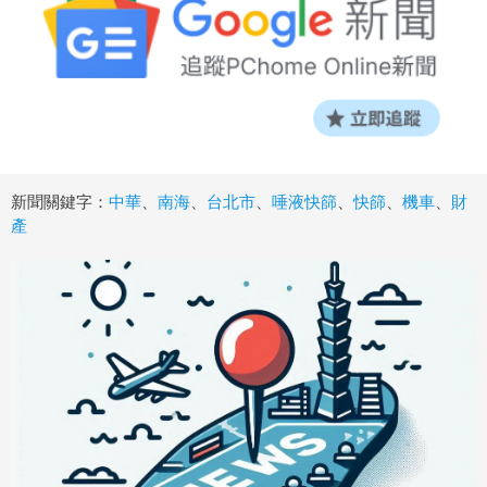
新聞關鍵字：
中華
、
南海
、
台北市
、
唾液快篩
、
快篩
、
機車
、
財
產