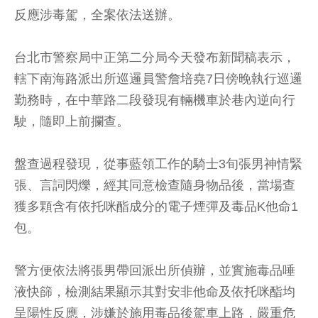
反應涉毒駕，全案依法送辦。
台北市警察局中正第二分局今天發布新聞稿表示，
轄下南海路派出所巡邏員警詹培堯7日傍晚執行巡邏
勤務時，在中華路二段發現有輛機車於巷內逆向行
駛，隨即上前攔查。
盤查過程發現，從事藍領工作的騎士3旬張男神情緊
張、言詞閃爍，經其同意檢查隨身物品後，當場查
獲多顆含有依托咪酯成分的電子煙彈及毒品K他命1
包。
警方便依法將張男帶回派出所偵辦，並實施毒品唾
液快篩，檢測結果顯示其對安非他命及依托咪酯均
呈陽性反應，涉嫌於施用毒品後駕車上路，嚴重危