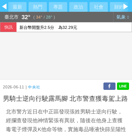
最新
熱門
專題
政治
社會
財經
32°
臺北市
氣象
(
34°
/
28°
)
快訊
新台幣開盤升2.5分 為32.29元
台股早盤一度跌近300點、台積電跌25元
股匯兩樣情 新台幣早盤升快1角見32.23元
SpaceX火箭漂流殘骸撞月球 智利望遠鏡拍到碎片
2026-06-11 |
中央社
男騎士逆向行駛露馬腳 北市警查獲毒駕上路
北市警方近日在中正區發現張姓男騎士逆向行駛，
經攔查發現他神情緊張有異狀，隨後在他身上查獲
毒電子煙彈及K他命等物，實施毒品唾液快篩呈陽性