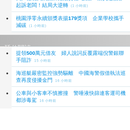
起訴老闆！結局大逆轉
(1 小時前)
桃園淨零永續頒獎表揚179獎項 企業學校攜手
減碳
(1 小時前)
延伸閱讀
提領500萬元借友 婦人說詞反覆露端倪警銀聯
手阻詐
15 小時前
海巡艇嚴密監控強勢驅離 中國海警假借執法巡
查再度侵擾金門
16 小時前
公車與小客車不慎擦撞 警唾液快篩連客運司機
都涉毒駕
16 小時前
國道1號基隆段翻車後面塞爆 女駕駛受困幸僅
輕傷
17 小時前