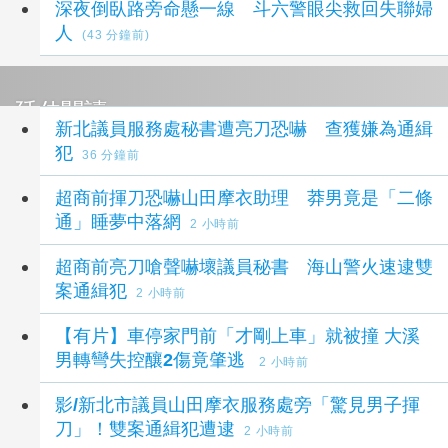
深夜倒臥路旁命懸一線 斗六警眼尖救回失聯婦
人
(43 分鐘前)
延伸閱讀
新北議員服務處秘書遭亮刀恐嚇 查獲嫌為通緝
犯
36 分鐘前
超商前揮刀恐嚇山田摩衣助理 莽男竟是「二條
通」睡夢中落網
2 小時前
超商前亮刀嗆聲嚇壞議員秘書 海山警火速逮雙
案通緝犯
2 小時前
【有片】車停家門前「才剛上車」就被撞 大溪
男轉彎失控釀2傷竟肇逃
2 小時前
影/新北市議員山田摩衣服務處旁「驚見男子揮
刀」！雙案通緝犯遭逮
2 小時前