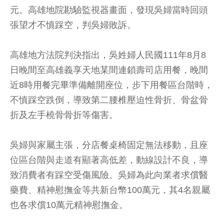
元。高雄地院勘驗監視器畫面，發現吳婦當時回頭
張望才不慎踩空，判吳婦敗訴。
高雄地方法院判決指出，吳姓婦人民國111年8月8
日晚間至高雄義享天地某間連鎖壽司店用餐，晚間
近8時用餐完畢準備離開座位，步下用餐區台階時，
不慎踩空跌倒，導致第二腰椎壓迫性骨折、骨盆骨
折及左手橈骨骨折等傷害。
吳婦與家屬主張，分店餐桌椅固定無法移動，且座
位區台階與走道有顯著高低差，動線設計不良，導
致消費者有踩空受傷風險。吳婦為此向業者求償醫
藥費、精神慰撫金等共新台幣100萬元，其4名親屬
也各求償10萬元精神慰撫金。