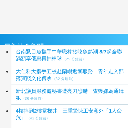
最新社會新聞
台南虱目魚攜手中華職棒掀吃魚熱潮 8/7起全聯
滿額享優惠再抽棒球
(29 分鐘前)
大仁科大攜手五校赴蘭嶼返鄉服務 青年走入部
落實踐文化傳承
(32 分鐘前)
新北議員服務處秘書遭亮刀恐嚇 查獲嫌為通緝
犯
(36 分鐘前)
4樓摔到2樓電梯井！三重驚悚工安意外「1人命
危」
(42 分鐘前)