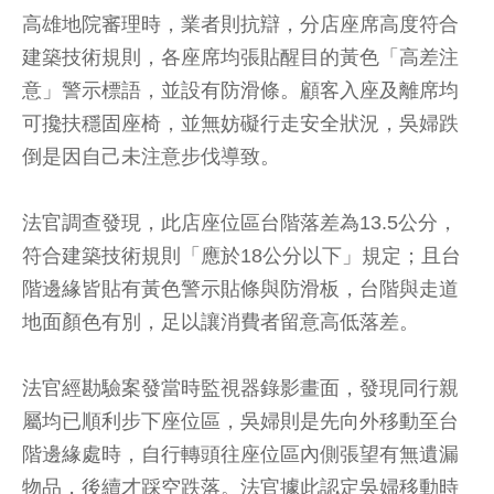
高雄地院審理時，業者則抗辯，分店座席高度符合
建築技術規則，各座席均張貼醒目的黃色「高差注
意」警示標語，並設有防滑條。顧客入座及離席均
可攙扶穩固座椅，並無妨礙行走安全狀況，吳婦跌
倒是因自己未注意步伐導致。
法官調查發現，此店座位區台階落差為13.5公分，
符合建築技術規則「應於18公分以下」規定；且台
階邊緣皆貼有黃色警示貼條與防滑板，台階與走道
地面顏色有別，足以讓消費者留意高低落差。
法官經勘驗案發當時監視器錄影畫面，發現同行親
屬均已順利步下座位區，吳婦則是先向外移動至台
階邊緣處時，自行轉頭往座位區內側張望有無遺漏
物品，後續才踩空跌落。法官據此認定吳婦移動時