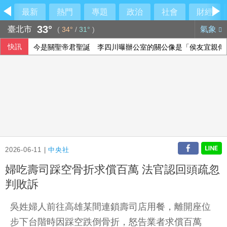
最新
熱門
專題
政治
社會
財經
33°
臺北市
氣象
(
34°
/
31°
)
快訊
今是關聖帝君聖誕 李四川曝辦公室的關公像是「侯友宜親傳
民眾黨控徐佳青帶兒登東沙島 監院開罰
石崇良、姜至剛扛責？殷瑋挖鐵證直攻賴清德
美國爆墨西哥辣椒染沙門氏菌 全美27州345人感染
2026-06-11 |
中央社
婦吃壽司踩空骨折求償百萬 法官認回頭疏忽
判敗訴
吳姓婦人前往高雄某間連鎖壽司店用餐，離開座位
步下台階時因踩空跌倒骨折，怒告業者求償百萬