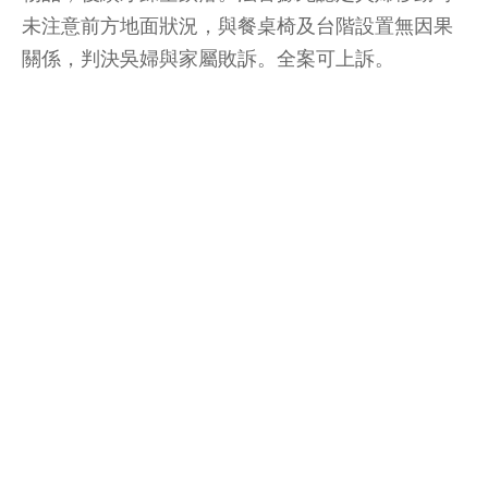
未注意前方地面狀況，與餐桌椅及台階設置無因果
關係，判決吳婦與家屬敗訴。全案可上訴。