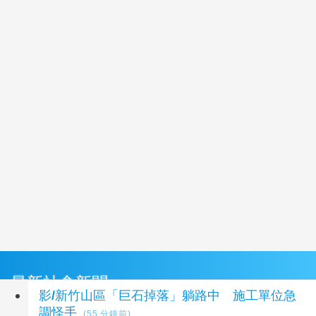
最新社會新聞
影/新竹山區「巨石掉落」躺路中 施工單位急
調怪手
(55 分鐘前)