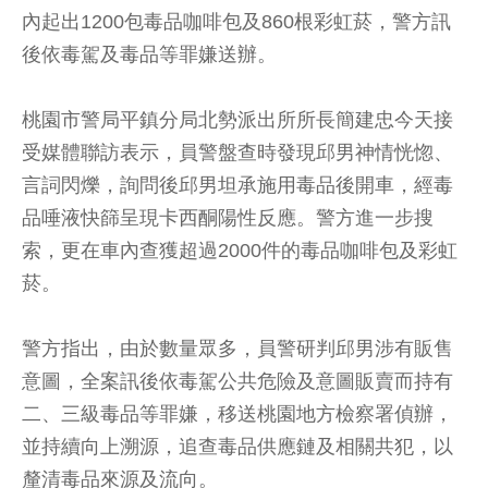
內起出1200包毒品咖啡包及860根彩虹菸，警方訊
後依毒駕及毒品等罪嫌送辦。
桃園市警局平鎮分局北勢派出所所長簡建忠今天接
受媒體聯訪表示，員警盤查時發現邱男神情恍惚、
言詞閃爍，詢問後邱男坦承施用毒品後開車，經毒
品唾液快篩呈現卡西酮陽性反應。警方進一步搜
索，更在車內查獲超過2000件的毒品咖啡包及彩虹
菸。
警方指出，由於數量眾多，員警研判邱男涉有販售
意圖，全案訊後依毒駕公共危險及意圖販賣而持有
二、三級毒品等罪嫌，移送桃園地方檢察署偵辦，
並持續向上溯源，追查毒品供應鏈及相關共犯，以
釐清毒品來源及流向。