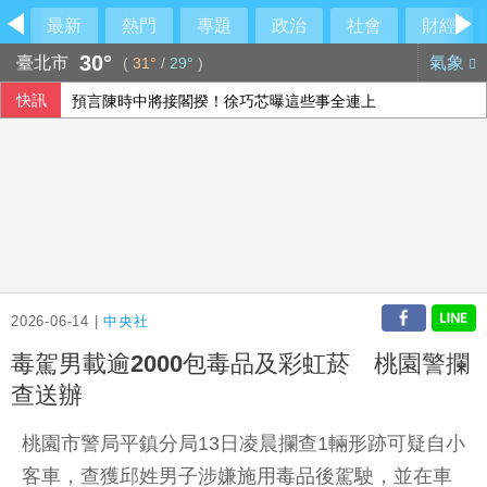
最新
熱門
專題
政治
社會
財經
30°
臺北市
氣象
(
31°
/
29°
)
快訊
預言陳時中將接閣揆！徐巧芯曝這些事全連上
熊本災後救援不停歇 福岡佛光山攜物資馳援八代市
慈濟遭詐蔣萬安嗆中央 沈伯洋反問一件事
日本長崎和平典禮爆矮化台灣 李逸洋拒出席：已淪中國法律
2026-06-14 |
中央社
毒駕男載逾2000包毒品及彩虹菸 桃園警攔
查送辦
桃園市警局平鎮分局13日凌晨攔查1輛形跡可疑自小
客車，查獲邱姓男子涉嫌施用毒品後駕駛，並在車