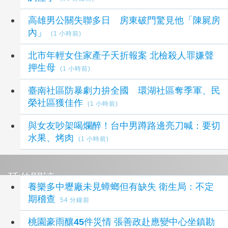
高雄男公關失聯多日 房東破門驚見他「陳屍房
內」
(1 小時前)
北市年輕女住家產子夭折報案 北檢殺人罪嫌聲
押生母
(1 小時前)
臺南社區防暴劇力拚全國 環湖社區奪季軍、民
榮社區獲佳作
(1 小時前)
與女友吵架喝爛醉！台中男蹲路邊亮刀喊：要切
水果、烤肉
(1 小時前)
延伸閱讀
養樂多中壢廠未見蟑螂但有缺失 衛生局：不定
期稽查
54 分鐘前
桃園豪雨釀45件災情 張善政赴應變中心坐鎮勘