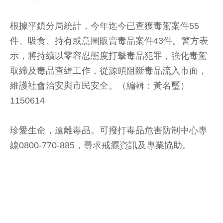
根據平鎮分局統計，今年迄今已查獲毒駕案件55
件、吸食、持有或意圖販賣毒品案件43件。警方表
示，將持續以零容忍態度打擊毒品犯罪，強化毒駕
取締及毒品查緝工作，從源頭阻斷毒品流入市面，
維護社會治安與市民安全。（編輯：黃名璽）
1150614
珍愛生命，遠離毒品。可撥打毒品危害防制中心專
線0800-770-885，尋求戒癮資訊及專業協助。