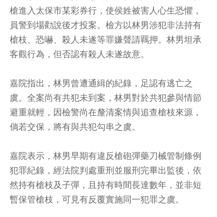
槍進入太保市某彩券行，使侯姓被害人心生恐懼，
員警到場勸說後才投案。檢方以林男涉犯非法持有
槍枝、恐嚇、殺人未遂等罪嫌聲請羈押。林男坦承
客觀行為，但否認有殺人未遂故意。
嘉院指出，林男曾遭通緝的紀錄，足認有逃亡之
虞。全案尚有共犯未到案，林男對於共犯參與情節
避重就輕，因檢警尚在釐清案情與追查槍枝來源，
倘若交保，將有與共犯勾串之虞。
嘉院表示，林男早期有違反槍砲彈藥刀械管制條例
犯罪紀錄，經法院判處重刑並服刑完畢出監後，依
然持有槍枝及子彈，且持有時間長達數年，並非短
暫保管槍枝，可見有反覆實施同一犯罪之虞。