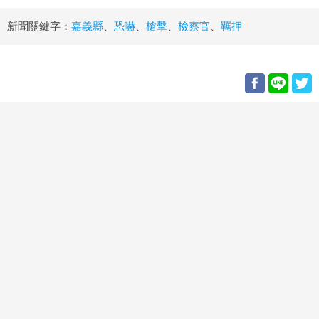
新聞關鍵字：
嘉義縣
、
恐嚇
、
槍擊
、
檢察官
、
羈押