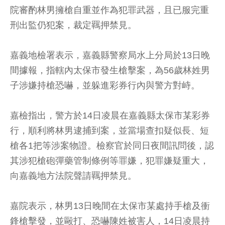
院審酌林男擁槍自重並作為犯罪武器，且已服完重
刑出監仍犯案，裁定羈押禁見。
嘉義地檢署表示，嘉義縣警察局水上分局於13日晚
間據報，指轄內太保市發生槍擊案，為56歲林姓男
子涉嫌持槍恐嚇，並躲進彩券行內與警方對峙。
嘉檢指出，警方於14日凌晨在嘉義縣太保市某彩券
行，順利將林男逮捕到案，並當場查扣疑似長、短
槍各1把等涉案物證。檢察官於同日夜間訊問後，認
其涉犯槍砲彈藥管制條例等罪嫌，犯罪嫌疑重大，
向嘉義地方法院聲請羈押禁見。
嘉院表示，林男13日晚間在太保市某處持手槍及衝
鋒槍擊發，並毆打、恐嚇陳姓被害人，14日凌晨持