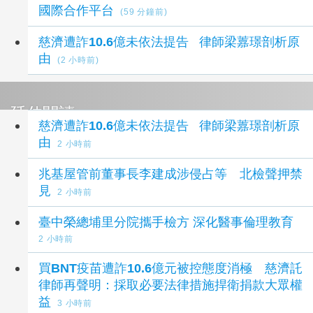
國際合作平台
(59 分鐘前)
慈濟遭詐10.6億未依法提告 律師梁䕒璟剖析原
由
(2 小時前)
延伸閱讀
慈濟遭詐10.6億未依法提告 律師梁䕒璟剖析原
由
2 小時前
兆基屋管前董事長李建成涉侵占等 北檢聲押禁
見
2 小時前
臺中榮總埔里分院攜手檢方 深化醫事倫理教育
2 小時前
買BNT疫苗遭詐10.6億元被控態度消極 慈濟託
律師再聲明：採取必要法律措施捍衛捐款大眾權
益
3 小時前