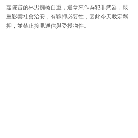
嘉院審酌林男擁槍自重，還拿來作為犯罪武器，嚴
重影響社會治安，有羈押必要性，因此今天裁定羈
押，並禁止接見通信與受授物件。