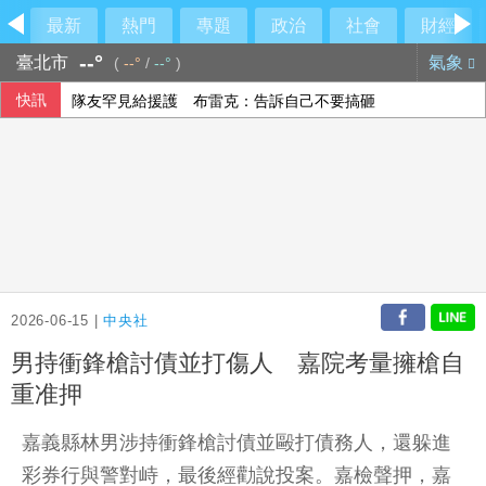
最新
熱門
專題
政治
社會
財經
--°
臺北市
氣象
(
--°
/
--°
)
快訊
隊友罕見給援護 布雷克：告訴自己不要搞砸
時人：「蜘蛛人」湯姆霍蘭德與辛蒂亞已辦派對慶祝結婚
香港宏福苑大火最終調查報告公布 菸頭引燃施工雜物
【中市長民調】江啟臣38.2%領先何欣純14.1% 各年齡層
2026-06-15 |
中央社
男持衝鋒槍討債並打傷人 嘉院考量擁槍自
重准押
嘉義縣林男涉持衝鋒槍討債並毆打債務人，還躲進
彩券行與警對峙，最後經勸說投案。嘉檢聲押，嘉