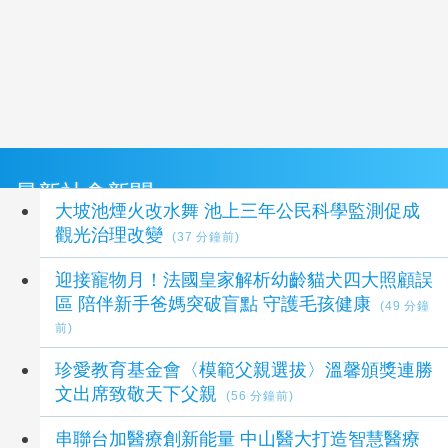
最新社會新聞
大坡池煙火改水舞 池上三年公民科學監測促成
觀光治理改變
(37 分鐘前)
迎接寵物月！法國皇家解析幼齡貓犬四大照顧誤
區 陪伴新手爸媽突破盲點 守護毛孩健康
(49 分鐘
前)
珍愛教育基金會〈模範父親選拔〉溫馨頒獎連勝
文出席致敬天下父親
(56 分鐘前)
串聯台加醫療創新能量 中山醫大打造智慧醫療