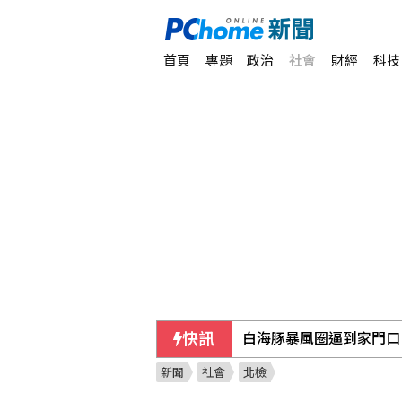
首頁
專題
政治
社會
財經
科技
快訊
白海豚暴風圈逼到家門口
新聞
社會
北檢
台東捷地爾再發現棄置建