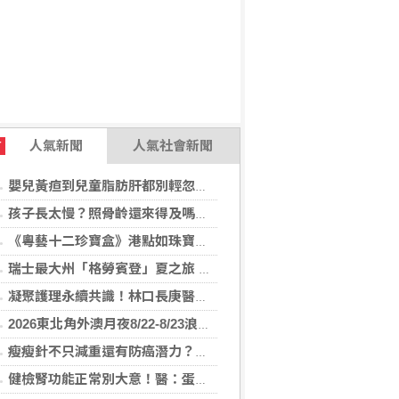
人氣新聞
人氣社會新聞
T
嬰兒黃疸到兒童脂肪肝都別輕忽！醫揭不同年齡「肝病警訊」
孩子長太慢？照骨齡還來得及嗎？AI骨齡輔助判讀系統成臨床評估重要參考
《粵藝十二珍寶盒》港點如珠寶藝術 臺中勤美洲際明娟樓餐桌變成精品櫃位？
瑞士最大州「格勞賓登」夏之旅 推薦6座山間秘境，感受不同阿爾卑斯療癒度假風情！
凝聚護理永續共識！林口長庚醫院攜手各界打造永續護理職場，共創健康台灣
2026東北角外澳月夜8/22-8/23浪漫登場！ 感受一「夏」東北角夜的浪漫！
瘦瘦針不只減重還有防癌潛力？臺大醫揭肥胖族群用藥 肥胖相關癌症風險降
健檢腎功能正常別大意！醫：蛋白尿異常恐是洗腎警訊