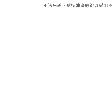
不法事證，透過速查嚴辦以嚇阻