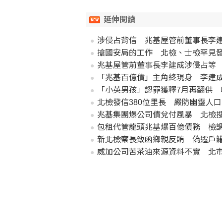
延伸閱讀
涉侵占背信 兆基屋管前董事長李
搶國安局的工作 北檢、士檢罕見
兆基屋管前董事長李建成涉侵占等
「兆基百億債」主角終現身 李建
「小英男孩」認罪獲釋7月再翻供 
北檢發信380位里長 嚴防幽靈人
兆基集團爆公司債兌付風暴 北檢搜
包租代管龍頭兆基爆百億債務 檢調
新北檢察長致函鄉親反賄 偽遷戶
威加公司苦茶油來源資料不實 北市