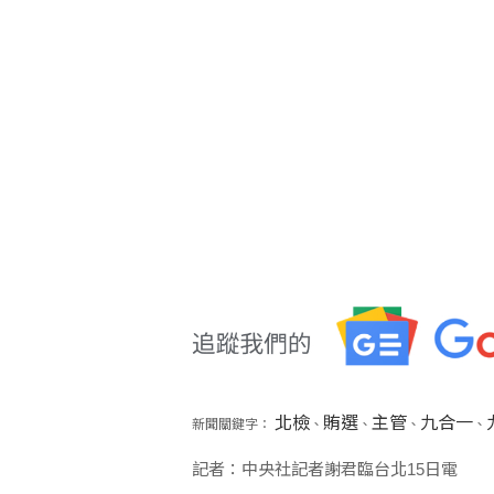
北檢
賄選
主管
九合一
新聞關鍵字：
、
、
、
、
記者：中央社記者謝君臨台北15日電