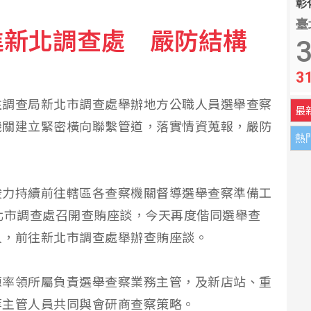
彰化
臺
進新北調查處 嚴防結構
000公尺破全國 列亞洲第6傑
3
3
車相關企業半年註銷7632家
往調查局新北市調查處舉辦地方公職人員選舉查察
最
機關建立緊密橫向聯繫管道，落實情資蒐報，嚴防
熱
俊力持續前往轄區各查察機關督導選舉查察準備工
北市調查處召開查賄座談，今天再度偕同選舉查
人，前往新北市調查處舉辦查賄座談。
源率領所屬負責選舉查察業務主管，及新店站、重
等主管人員共同與會研商查察策略。