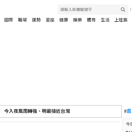
國際
職場
運勢
星座
健康
娛樂
體育
生活
上班族
 今入夜風雨轉強、明最接近台灣
#
農
今
築廢棄物 地檢署分案偵辦