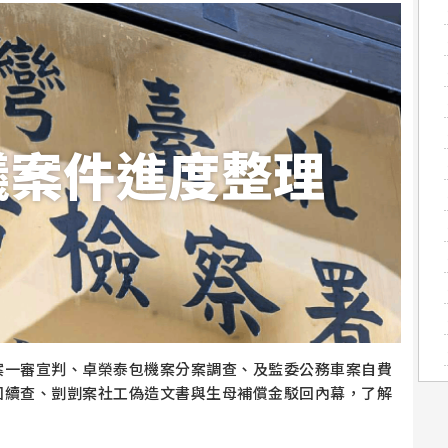
議案件進度整理
案一審宣判、卓榮泰包機案分案調查、及監委公務車案自費
回續查、剴剴案社工偽造文書與生母補償金駁回內幕，了解