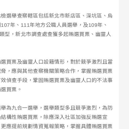
北檢選舉查察轄區包括新北市新店區、深坑區、烏
07年、111年地方公職人員選舉，及109年、
件類型，新北市調查處查獲多起賄選買票、幽靈人
賄選買票及幽靈人口設籍情形，對於競爭激烈且當
威脅，應與其他查察機關策略合作，掌握賄選買票
有效偵查手段，鞏固賄選買票及幽靈人口的不法事
賄選買票。
選舉為九合一選舉，選舉類型多且競爭激烈，為防
過結構性賄選買票，除應深入社區加強反賄選宣
，更應提前規劃情資蒐報策略，掌握具體賄選買票