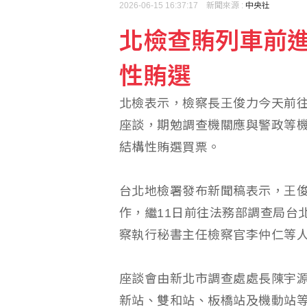
2026-06-15 16:37:17 新聞來源 :
中央社
北檢查賄列車前
U20田徑世錦賽簡子傑3
性賄選
中國產能過剩 新能源汽
北檢表示，檢察長王俊力今天前
座談，期勉調查機關應與警政等
結構性賄選買票。
台北地檢署發布新聞稿表示，王
作，繼11日前往法務部調查局台
察執行秘書主任檢察官李仲仁等
座談會由新北市調查處處長陳宇
新站、雙和站、板橋站及機動站