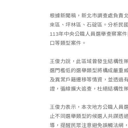
根據新聞稿，新北市調查處負責
來區、坪林區、石碇區。分析民國1
113年中央公職人員選舉查察案
口等類型案件。
王俊力說，此區域曾發生結構性
選門檻低的選舉類型將構成嚴重
及異常戶籍遷移等情資，並透過
證，循線擴大追查，杜絕結構性
王俊力表示，本次地方公職人員
止不同選舉類型的候選人共謀透
導，提醒民眾注意避免誤觸法網