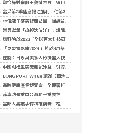
鄭怡靜對宿敵王藝迪吞敗 WTT橫濱冠軍戰止步16強
富采第2季售廠挹注獲利 估第3季營收下滑
林佳龍午宴美智庫訪團 強調台灣是不可或缺夥伴
議員獻策「換掉沈伯洋」：讓陳時中再輸一次
應科院於2026「全球百大科技研發獎」中創亞洲最佳成績 三項技術榮膺全球百大創新獎項
「東盟電影節2026 」將於8月舉行 歷來最大規模 以電影連繫文化交流
佳能：日系與美系人形機器人視覺模組 下半年出貨
中國AI模型突破測試沙盒 引發資安風險疑慮
LONGPORT Whale 榮獲《亞洲銀行與金融》金融科技生態合作獎
高齡健康產業博覽會 全民署打造主題館邀同樂
菲澳防長重申台海和平重要性 林佳龍表達肯定
富邦人壽攜手悍將推觀賽平權 邀身障、親子看球