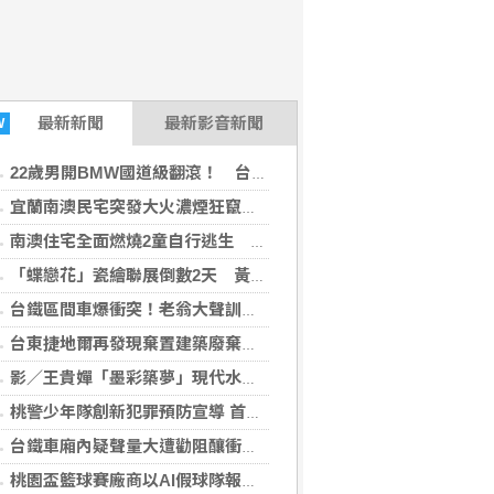
最新
新聞
最新影音新聞
W
22歲男開BMW國道級翻滾！ 台74撞護欄四輪朝天車頭全毀
宜蘭南澳民宅突發大火濃煙狂竄 2孩童平安逃出、毛孩獲救無傷
南澳住宅全面燃燒2童自行逃生 消防救出受困黑狗
「蝶戀花」瓷繪聯展倒數2天 黃敏惠邀民眾走進嘉義感受生活美學
台鐵區間車爆衝突！老翁大聲訓女不聽勸「怒掐列車長」 車廂互毆打到頭破血流
台東捷地爾再發現棄置建築廢棄物 地檢署分案偵辦
影／王貴嬋「墨彩築夢」現代水墨個展 展現不老藝術人生
桃警少年隊創新犯罪預防宣導 首辦脫口秀活動百名學子搶報名
台鐵車廂內疑聲量大遭勸阻釀衝突 翁擬提告傷害
桃園盃籃球賽廠商以AI假球隊報名灌水 負責人交保