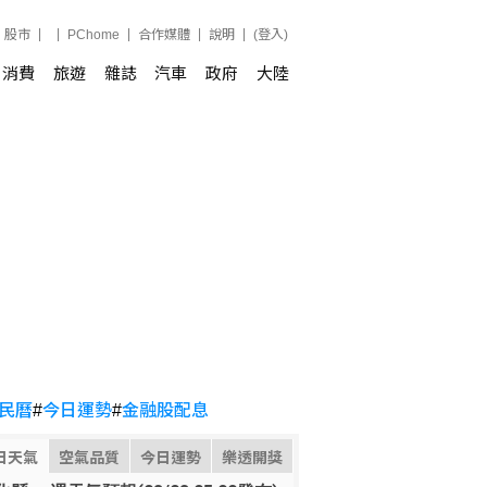
股市
PChome
合作媒體
說明
(登入)
消費
旅遊
雜誌
汽車
政府
大陸
民曆
#
今日運勢
#
金融股配息
日天氣
空氣品質
今日運勢
樂透開獎