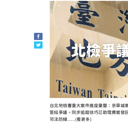
北檢爭
台北地檢署重大案件進度彙整：京華城
簽結爭議。同步追蹤徐巧芯助理費案發
司法防線......(看更多)