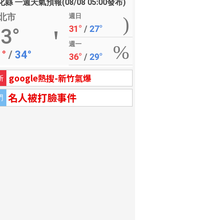
縣 一週天氣預報(08/08 05:00發布)
北市
週日
31°
/
27°
3°
週一
1°
/
34°
36°
/
29°
google熱搜-新竹氣爆
新
名人被打臉事件
門