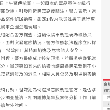
城區7日上午驚傳槍響，一起原本的毒品案件查緝行
警匪對峙，引發附近民眾高度關注。警方表示，當
品案件偵辦勤務，鎖定1名34歲吳姓男子進行查
竟駕車企圖逃離現場。
拒絕配合警方攔查，還疑似駕車衝撞現場執勤員
脅，面對突發危險情況，警方依照執法程序立即採
槍，希望阻止其持續逃逸及危害他人安全。
口附近，警方最終成功控制現場，並將吳姓嫌犯當
萬分，街頭突如其來的槍響也讓周邊民眾受到不小
民眾遭到波及的消息，相關人員傷勢及現場損害情
查緝行動，但嫌犯為何選擇冒險衝撞警方、是否涉
一步調查釐清。相關證據蒐集及案情分析工作目前
後續對外說明。