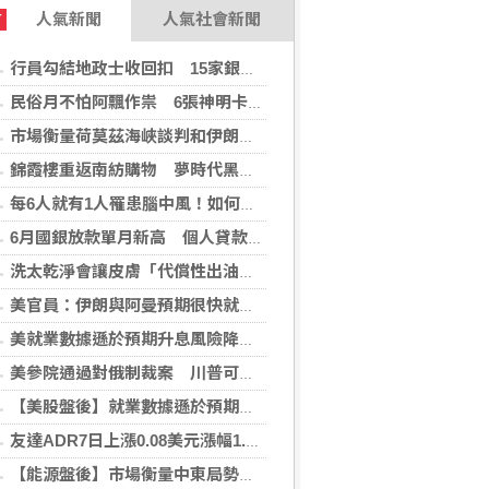
人氣新聞
人氣社會新聞
T
行員勾結地政士收回扣 15家銀行60多人涉案
民俗月不怕阿飄作祟 6張神明卡護佑平安
市場衡量荷莫茲海峽談判和伊朗局勢 油價走高
錦霞樓重返南紡購物 夢時代黑毛屋新開張
每6人就有1人罹患腦中風！如何預防中風？危險因子與治療新進展
6月國銀放款單月新高 個人貸款暴增2575億
洗太乾淨會讓皮膚「代償性出油」？2招擺脫外油內乾的穩膚對策
美官員：伊朗與阿曼預期很快就荷莫茲海峽達成協議
美就業數據遜於預期升息風險降低 美股收紅
美參院通過對俄制裁案 川普可課俄商品最高500%關稅
【美股盤後】就業數據遜於預期升息風險降 收紅
友達ADR7日上漲0.08美元漲幅1.06%折台股24.70元
【能源盤後】市場衡量中東局勢 油價走高