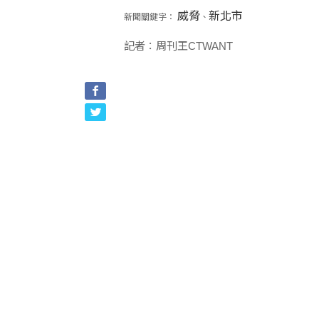
威脅
新北市
新聞關鍵字：
、
記者：周刊王CTWANT