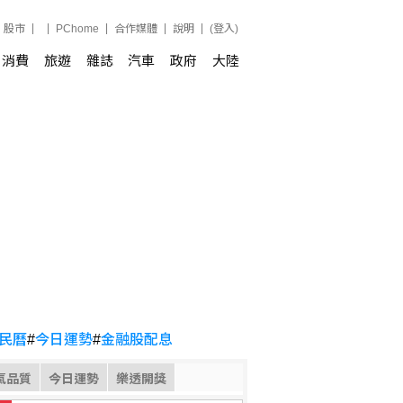
股市
PChome
合作媒體
說明
(登入)
消費
旅遊
雜誌
汽車
政府
大陸
民曆
#
今日運勢
#
金融股配息
氣品質
今日運勢
樂透開獎