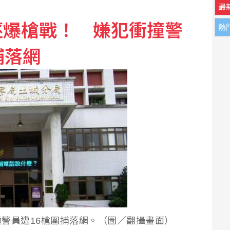
最
逐爆槍戰！ 嫌犯衝撞警
熱
捕落網
警員遭16槍圍捕落網。（圖／翻攝畫面）