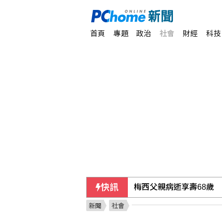
首頁
專題
政治
社會
財經
科技
快訊
梅西父親病逝享壽68歲
新聞
社會