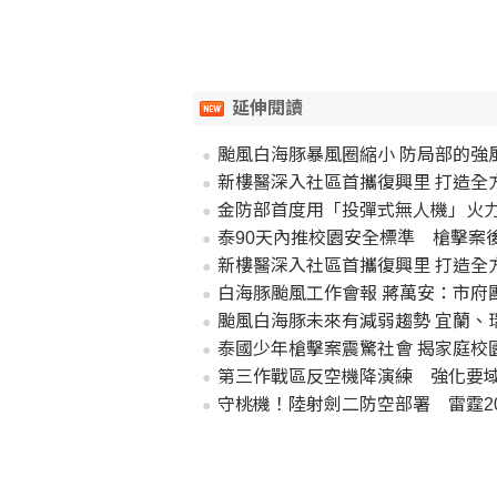
延伸閱讀
颱風白海豚暴風圈縮小 防局部的強
新樓醫深入社區首攜復興里 打造全
金防部首度用「投彈式無人機」火
泰90天內推校園安全標準 槍擊案
新樓醫深入社區首攜復興里 打造全
白海豚颱風工作會報 蔣萬安：市府
颱風白海豚未來有減弱趨勢 宜蘭、
泰國少年槍擊案震驚社會 揭家庭校
第三作戰區反空機降演練 強化要
守桃機！陸射劍二防空部署 雷霆20