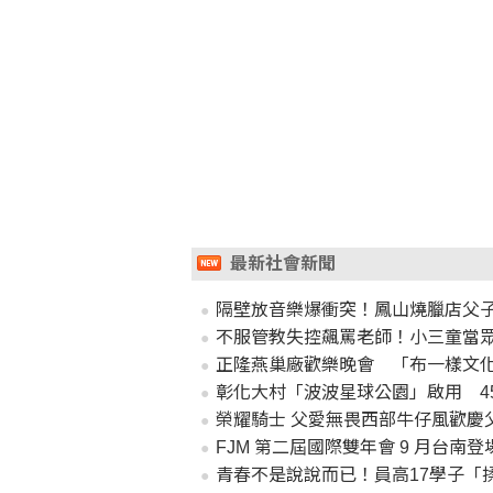
最新社會新聞
隔壁放音樂爆衝突！鳳山燒臘店父
不服管教失控飆罵老師！小三童當眾
正隆燕巢廠歡樂晚會 「布一樣文
彰化大村「波波星球公園」啟用 4
榮耀騎士 父愛無畏西部牛仔風歡慶
FJM 第二屆國際雙年會 9 月台南
青春不是說說而已！員高17學子「