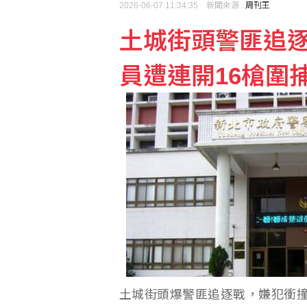
2026-06-07 11:34:35 新聞來源 :
周刊王
土城街頭警匪追
員遭連開16槍圍
土城街頭爆警匪追逐戰，嫌犯衝撞