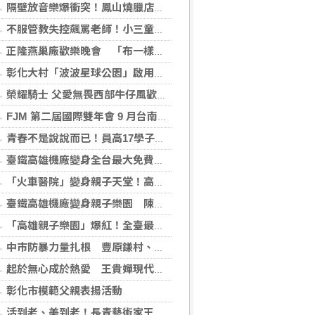
隔壁放音樂爆衝突！鳳山燒臘店父子遭控辱罵砸安全帽
不服管教失控飆罵老師！小三童當眾比中指飆「娘娘腔」判賠2萬元
正隆燕巢廠歡樂晚會 「布一樣文化工作室」主持舞者嗨翻全場
彰化大村「波波星球公園」啟用 4500坪全齡休憩新地標
榮耀騎士 父愛無畏西部牛仔風歡慶父親節 模範父親化身榮耀騎士
FJM 第二屆國際雙年會 9 月台南登場 同步啟動愛心公益推廣
青春不是說說而已！員高17學子「揉」出《面團》
臺鐵高雄機廠變身全台最大免費樂園 陳其邁:保存百年產業記憶！
「火車醫院」變身親子天堂！高雄親子遊樂園開幕首日人潮爆棚
臺鐵高雄機廠變身親子樂園 陳其邁：讓歷史在歡笑中延續
「高雄親子樂園」爆紅！全臺最大免費園區首日吸三萬人朝聖 輕軌更突破4,000人次
中市防暴力量扎根 豐原鎌村、神岡溪洲2社區獲衛福部防暴戲劇獎
起於無心成於熱愛 王貴嬋現代水墨個展
彰化市模範父親表揚活動
活到老、美到老！長青藝術家王貴嬋「墨彩築夢」