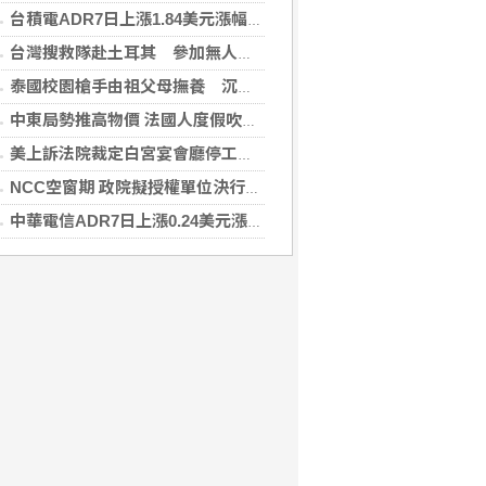
台積電ADR7日上漲1.84美元漲幅0.44%折台股2712.45元
台灣搜救隊赴土耳其 參加無人機整合激流救援訓練
泰國校園槍手由祖父母撫養 沉默少友案發前疑遭霸凌
中東局勢推高物價 法國人度假吹起「平價風」
美上訴法院裁定白宮宴會廳停工 川普誓言上訴最高院
NCC空窗期 政院擬授權單位決行藍牙器材等業務
中華電信ADR7日上漲0.24美元漲幅0.57%折台股137.29元