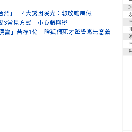
台灣」 4大誘因曝光：想放颱風假
揭3常見方式：小心贈與稅
折便當」苦存1億 險孤獨死才驚覺毫無意義