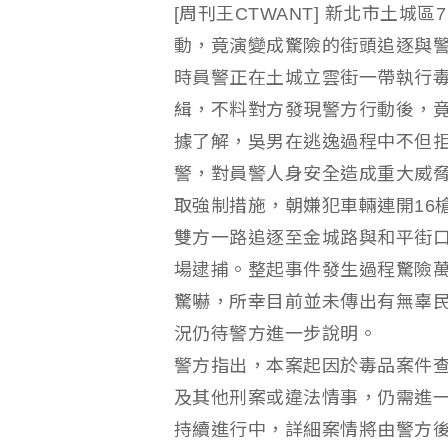
[周刊王CTWANT] 新北市土
動，竟演變成驚險的街頭追逐與
時員警正在土城立雲街一帶執行毒
緝，不料對方發現警方行動後，
據了解，吳男在逃逸過程中不但
警，對員警人身安全造成重大威
取強制措施，朝嫌犯車輛連開16
雙方一路追逐至金城路與和平街
場逮捕。整起事件發生過程驚險
驚嚇，所幸目前並未傳出有無辜
況仍待警方進一步說明。
警方指出，本案起因於毒品案件
及其他刑案或違法情事，仍需進
持續進行中，詳細案情將由警方