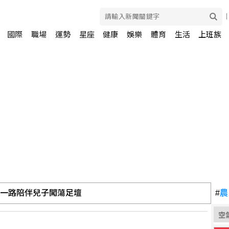
國際
職場
運勢
星座
健康
娛樂
體育
生活
上班族
 一路陪伴兒子闖蕩足壇
#
農
空