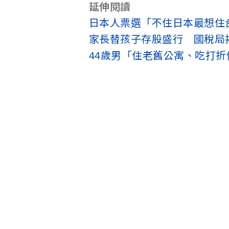
延伸閱讀
日本人票選「不住日本最想住
家長替孩子存股盛行 國稅局
44歲男「住老舊公寓、吃打