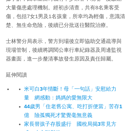
大量傷患處理機制。經初步清查，共有8名乘客受
傷，包括7女1男及1名孩童，所幸均為輕傷，意識清
楚、無生命危險，後續已分批送往醫院治療。
士林警分局表示，警方到場後立即協助交通疏導與
現場管制，後續將調閱公車行車紀錄器及周邊監視
器畫面，進一步釐清事故發生原因及責任歸屬。
延伸閱讀
米可白3年情斷！母「一句話」安慰給力
量 網感動：媽媽的愛無限大
44歲男「住老舊公寓、吃打折便當」苦存1
億 險孤獨死才驚覺毫無意義
家長替孩子存股盛行 國稅局揭3常見方