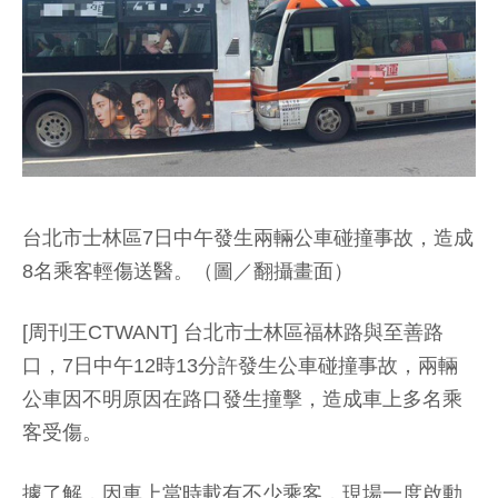
台北市士林區7日中午發生兩輛公車碰撞事故，造成
8名乘客輕傷送醫。（圖／翻攝畫面）
[周刊王CTWANT] 台北市士林區福林路與至善路
口，7日中午12時13分許發生公車碰撞事故，兩輛
公車因不明原因在路口發生撞擊，造成車上多名乘
客受傷。
據了解，因車上當時載有不少乘客，現場一度啟動