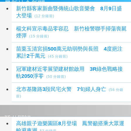
最新社會新聞
新竹縣客家新曲暨傳統山歌音樂會 8月9日盛
大登場
(12 分鐘前)
楊文科宣示毒品零容忍 新竹檢警聯手掃蕩喪屍
煙彈
(15 分鐘前)
苗栗玉清宮捐500萬元助弱勢與長照 4度挹注
累計2千萬元
(45 分鐘前)
冠軍建材近零展望建材館啟用 3R綠色戰略接
軌2050淨零
(50 分鐘前)
北市基隆路3段民宅火警 7旬婦人身亡
(56 分鐘
前)
延伸閱讀
高雄親子遊樂園區8月登場 鳳警籲搭乘大眾運
輸避車潮