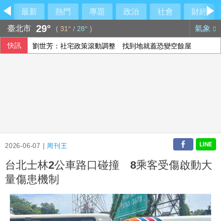
最新
熱門
專題
政治
社會
財經
29°
臺北市
氣象
(
31°
/
28°
)
快訊
劉世芳：社宅政策滾動調整 找到地就蓋恐變空餘屋
颱風白海豚預計9至10日自浙閩沿海登陸中國
漢光第2天 軍備局演練戰時產線疏遷強化作戰持續力
總統府8日開放參觀 文化部策劃科幻漫畫特展
2026-06-07 |
周刊王
台北士林2公車路口碰撞 8乘客受傷啟動大
量傷患機制