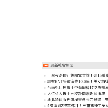
最新社會新聞
「黑夜奇俠」集團當共諜！砸15萬
誆有BNT管道海撈10.6億！美女前
台南虱目魚攜手中華職棒掀吃魚熱潮 
大仁科大攜手五校赴蘭嶼返鄉服務
新北議員服務處秘書遭亮刀恐嚇 
4樓摔到2樓電梯井！三重驚悚工安