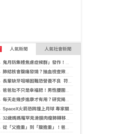
人氣新聞
人氣社會新聞
T
鬼月防集體焦慮症候群」發作！醫揭：安度民俗月2大「認知調適」對策
肺結核會腹痛發燒？抽血檢查揪潛伏感染對症下藥
長輩缺牙咀嚼困難恐營養不良 符合「這二身分」可申請假牙補助
爸爸肚不只是幸福肥！男性腰圍逾90公分 醫籲留意脂肪肝風險
每天走幾步進康才有用？研究揭：5000步即可降低37%死亡風險
SpaceX火箭恐將撞上月球 專家關注衝擊後果
32歲媽媽罹罕見滑膜肉瘤肺轉移！立體定位精準放療SBRT，控制轉移病灶
從「父擔重」到「腹擔重」！爸爸肚恐暗藏中年男性健康危機