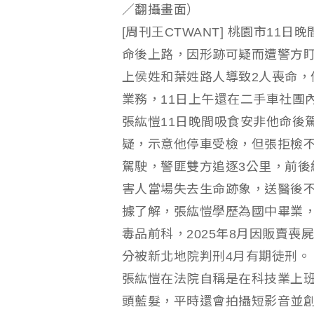
／翻攝畫面）
[周刊王CTWANT] 桃園市11
命後上路，因形跡可疑而遭警方
上侯姓和葉姓路人導致2人喪命，
業務，11日上午還在二手車社團
張紘愷11日晚間吸食安非他命後
疑，示意他停車受檢，但張拒檢
駕駛，警匪雙方追逐3公里，前後
害人當場失去生命跡象，送醫後
據了解，張紘愷學歷為國中畢業
毒品前科，2025年8月因販賣
分被新北地院判刑4月有期徒刑。
張紘愷在法院自稱是在科技業上
頭藍髮，平時還會拍攝短影音並創