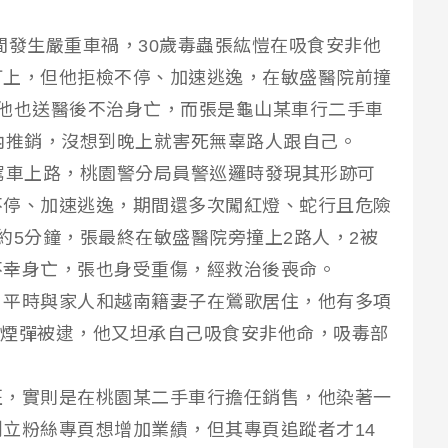
日晚間發生嚴重車禍，30歲毒蟲張紘愷在吸食安非他
盯上，但他拒檢不停、加速逃逸，在敏盛醫院前撞
他也送醫後不治身亡，而張是龜山某車行二手車
內推銷，沒想到晚上就害死無辜路人跟自己。
駕車上路，桃園警分局員警巡邏時發現其形跡可
不停、加速逃逸，期間還多次闖紅燈、蛇行且危險
約5分鐘，張最終在敏盛醫院旁撞上2路人，2被
不幸身亡，張也身受重傷，經救治後喪命。
，平時與家人和越南籍妻子在鶯歌居住，他有多項
喪屍煙彈被逮，他又坦承自己吸食安非他命，吸毒部
班，實則是在桃園某二手車行擔任銷售，他染著一
立粉絲專頁想增加業績，但其專頁追蹤者才14