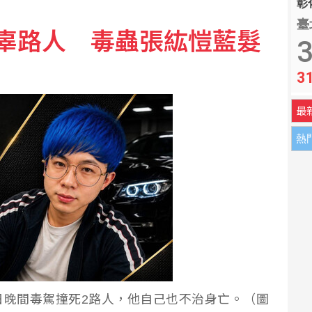
彰化
臺
辜路人 毒蟲張紘愷藍髮
搶修堤防、醫療船暫停服務
3
3
 金價連4漲創7週來高點
最
熱
日晚間毒駕撞死2路人，他自己也不治身亡。（圖