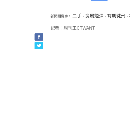
二手
喪屍煙彈
有期徒刑
新聞關鍵字：
、
、
、
記者：周刊王CTWANT