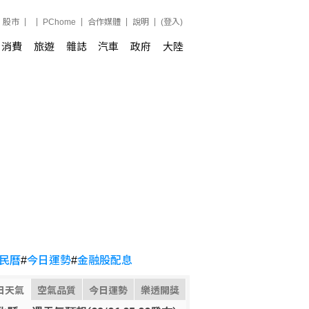
股市
PChome
合作媒體
說明
(登入)
消費
旅遊
雜誌
汽車
政府
大陸
民曆
#
今日運勢
#
金融股配息
日天氣
空氣品質
今日運勢
樂透開獎