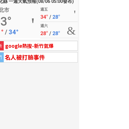
縣 一週天氣預報(08/06 05:00發布)
北市
週五
34°
/
28°
3°
週六
1°
/
34°
28°
/
28°
google熱搜-新竹氣爆
新
名人被打臉事件
門