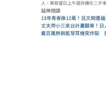
人，案發當日上午還持續在二手
延伸閱讀
13年青春換12萬！呂文婉遭
丈夫帶小三來台計畫翻車！日
戴百萬熱銷藍芽耳機突炸裂 