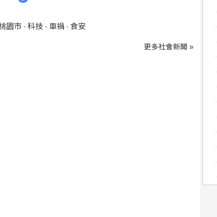
桃園市
科技
車禍
食安
、
、
、
更多社會新聞 »