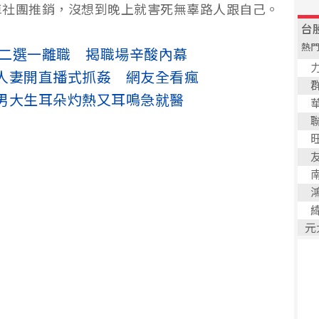
車社團推銷，沒想到晚上就害死無辜路人跟自己。
逼二選一離職 揭職場辛酸內幕
人妻開直播式抓姦 網友全看瘋
男大生耳朵灼熱又耳鳴急就醫