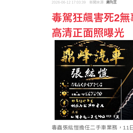
2026-06-12 17:03:39 新聞來源 :
周刊王
毒駕狂飆害死2無
熊本地震災區加緊防颱 
高清正面照曝光
荷莫茲海峽可望重啟通航
毒蟲張紘愷擔任二手車業務，11