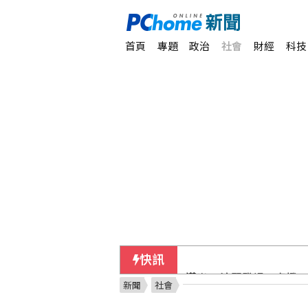
首頁
專題
政治
社會
財經
科技
快訊
漢光42演習登場！卓揆
新聞
社會
美國爆墨西哥辣椒染沙門氏