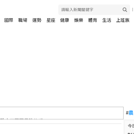
國際
職場
運勢
星座
健康
娛樂
體育
生活
上班族
：政府當國軍最強後盾
#
農
今
菌 全美27州345人感染