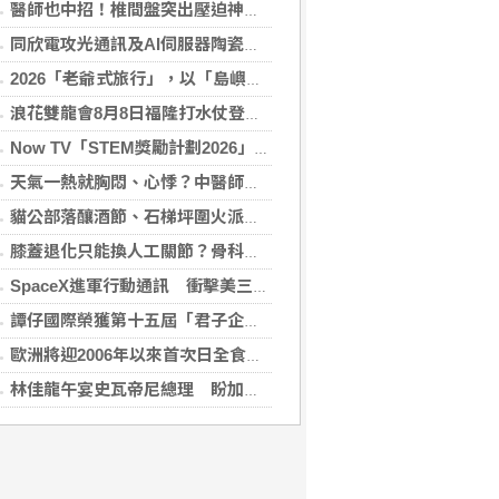
醫師也中招！椎間盤突出壓迫神經 微創內視鏡手術助重返正常生活
同欣電攻光通訊及AI伺服器陶瓷基板 明年業績看佳
2026「老爺式旅行」，以「島嶼的弦外之音」為題 帶旅人開箱歌劇院後台、探訪地下舞廳年代及體驗民歌
浪花雙龍會8月8日福隆打水仗登場 尚有免費名額快報名，還可抽住宿券！
Now TV「STEM獎勵計劃2026」正式開始｜獲長隆度假區全力支持 推出《主題樂園有趣科學大探索》第二季及「長隆小科學家大獎」
天氣一熱就胸悶、心悸？中醫師提醒：高溫讓心臟負擔大增，別輕忽身體警訊
貓公部落釀酒節、石梯坪圍火派對 分別在中秋與國慶連假登場
膝蓋退化只能換人工關節？骨科醫師解析「退化性關節炎」治療評估
SpaceX進軍行動通訊 衝擊美三大電信巨頭
譚仔國際榮獲第十五屆「君子企業獎」 卓越ESG及營商表現備受肯定
歐洲將迎2006年以來首次日全食 觀測資訊一次看
林佳龍午宴史瓦帝尼總理 盼加強各領域雙邊合作