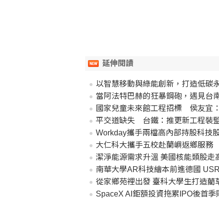
延伸閱讀
以智慧移動與綠能創新，打造低碳
當阿法特巴赫的狂暴鋼砲，遇見台南
國家兒童未來館工程招標 侯友宜
平交道缺失 台鐵：推更新工程裝
Workday攜手兩檔高內部持股科
大仁科大攜手五校赴蘭嶼返鄉服務
潔淨能源需求升溫 美國核能類股走
南華大學AR科技繪本前進德國 US
從家鄉苑裡出發 臺科大學生打造藺
SpaceX AI鉅額投資拖累IPO後首