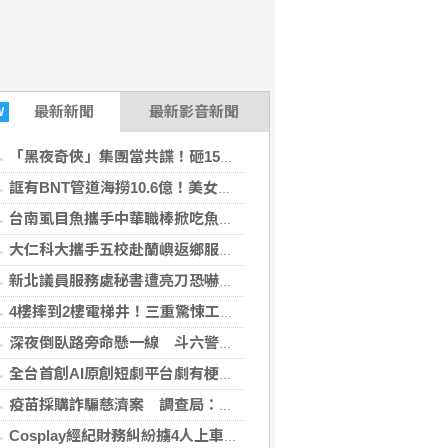
最新
新聞
最新影音新聞
W
「黑夜奇俠」集團當共諜！砸15萬購全台個資 黃仁勳、張麗善受害
誆有BNT管道海撈10.6億！美女前律師公會理事長狂囤232公斤黃金 17人遭起訴
台南虱目魚攜手中華職棒掀吃魚熱潮 8/7起全聯滿額享優惠再抽棒球
大仁科大攜手五校赴蘭嶼返鄉服務 青年走入部落實踐文化傳承
新北議員服務處秘書遭亮刀恐嚇 查獲嫌為通緝犯
4樓摔到2樓電梯井！三重驚悚工安意外「1人命危」
深夜倒臥路旁命懸一線 斗六警眼尖救回失聯婦人
全台首創AI原創短劇平台劇有梗股份有限公司宣布：旗下品牌（My Dream) 全面升級 AI 原創娛樂平台 打造 AI IP 娛樂生態系 布局全球娛樂科技新市場
疫苗採購詐騙慈濟案 調查局：查扣財產逾10億元
Cosplay經紀財務糾紛擄4人上車 2嫌遭訴