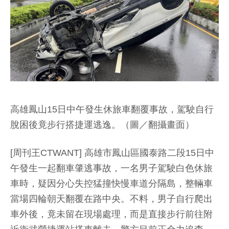
高雄鳳山15日中午發生休旅車翻覆事故，駕駛自行
脫困後竟步行搭捷運逃逸。（圖／翻攝畫面）
[周刊王CTWANT] 高雄市鳳山區國泰路二段15日中
午發生一起翻車肇逃事故，一名男子駕駛白色休旅
車時，疑因分心失控猛撞快慢車道分隔島，整輛車
當場四輪朝天翻覆在路中央。不料，男子自行爬出
車外後，竟未留在現場處理，而是直接步行前往附