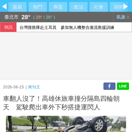
最新
熱門
專題
政治
社會
財經
28°
臺北市
氣象
(
29°
/
28°
)
快訊
台灣搜救隊赴土耳其 參加無人機整合激流救援訓練
2026-06-15 |
周刊王
車翻人沒了！高雄休旅車撞分隔島四輪朝
天 駕駛爬出車外下秒搭捷運閃人