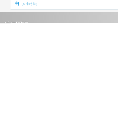
由
(6 小時前)
延伸閱讀
文傳會新戰力 國民黨AI發言人「鄭小文」亮
相
1 秒前
iPASS MONEY 8月優惠一次看 父親節、交
通、生活繳費都有回饋
59 分鐘前
臺南榮家失智長輩化身狀元郎熱鬧迎親 爸氣十
足大膽炫父
2 小時前
牡蠣寶寶首度登台 把愛麗絲仙境變成一場沉浸
冒險
2 小時前
阮經天新片《狂忘警探》再傳捷報 一致通過入
選多倫多影展「午夜瘋狂」單元
4 小時前