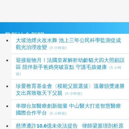
最新社會新聞
大坡池煙火改水舞 池上三年公民科學監測促成
觀光治理改變
(5 小時前)
迎接寵物月！法國皇家解析幼齡貓犬四大照顧誤
區 陪伴新手爸媽突破盲點 守護毛孩健康
(5 小時
前)
珍愛教育基金會〈模範父親選拔〉溫馨頒獎連勝
文出席致敬天下父親
(5 小時前)
串聯台加醫療創新能量 中山醫大打造智慧醫療
國際合作平台
(5 小時前)
慈濟遭詐10.6億未依法提告 律師梁䕒璟剖析原