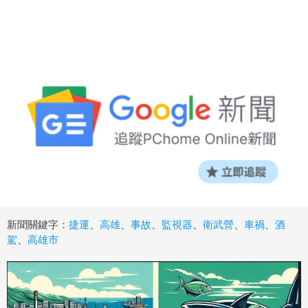
新聞關鍵字：
捷運
、
高雄
、
事故
、
監視器
、
衛武營
、
車禍
、
酒
駕
、
高雄市