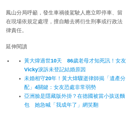
鳳山分局呼籲，發生車禍後駕駛人應立即停車、留
在現場依規定處理，擅自離去將衍生刑事或行政法
律責任。
延伸閱讀
黃大煒過世10天 86歲老母才知死訊！女友
Vicky淚訴未登記結婚原因
未婚相守20年！黃大煒驟逝律師揭「遺產分
配」4關鍵：女友恐處非常弱勢
亞洲臉是隱藏版外掛？在德國被當小孩送麵
包 她急喊「我成年了」網笑翻