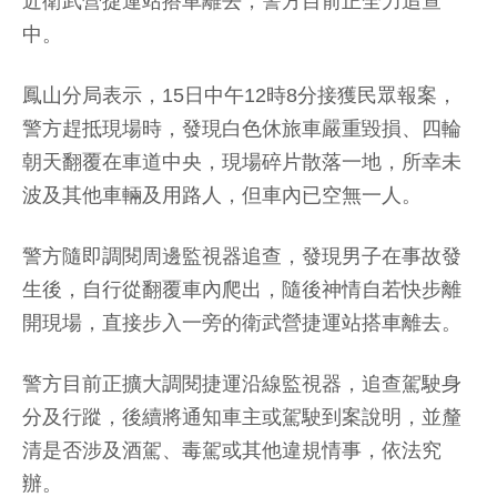
近衛武營捷運站搭車離去，警方目前正全力追查
中。
鳳山分局表示，15日中午12時8分接獲民眾報案，
警方趕抵現場時，發現白色休旅車嚴重毀損、四輪
朝天翻覆在車道中央，現場碎片散落一地，所幸未
波及其他車輛及用路人，但車內已空無一人。
警方隨即調閱周邊監視器追查，發現男子在事故發
生後，自行從翻覆車內爬出，隨後神情自若快步離
開現場，直接步入一旁的衛武營捷運站搭車離去。
警方目前正擴大調閱捷運沿線監視器，追查駕駛身
分及行蹤，後續將通知車主或駕駛到案說明，並釐
清是否涉及酒駕、毒駕或其他違規情事，依法究
辦。