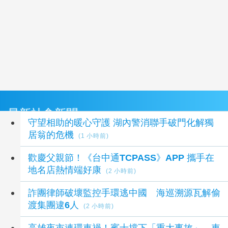
最新社會新聞
守望相助的暖心守護 湖內警消聯手破門化解獨
居翁的危機
(1 小時前)
歡慶父親節！《台中通TCPASS》APP 攜手在
地名店熱情端好康
(2 小時前)
詐團律師破壞監控手環逃中國 海巡溯源瓦解偷
渡集團逮6人
(2 小時前)
高雄夜市連環車禍！賓士擋下「重大事故」 車