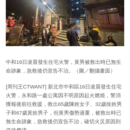
中和16日凌晨發生住宅火警，黃男被救出時已無生
命跡象，急救後仍宣告不治。（圖／翻攝畫面）
[周刊王CTWANT] 新北市中和區16日凌晨發生住宅
火警，永和路一處公寓因不明原因起火燃燒，警消
獲報後前往救援，救出65歲陳姓女子、32歲徐姓男
子和67歲黃姓男子，但黃男傷勢過重，被救出時已
無生命跡象，急救後仍宣告不治，確切火災原因則