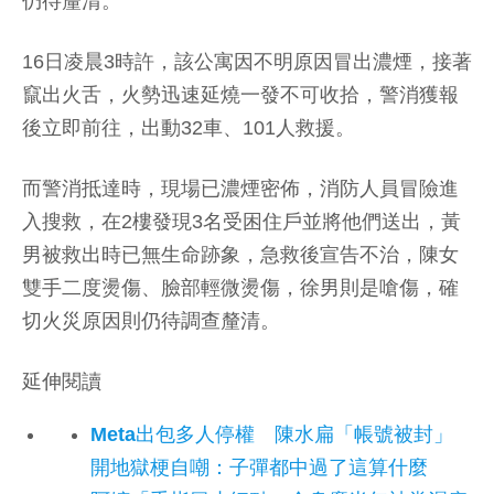
仍待釐清。
16日凌晨3時許，該公寓因不明原因冒出濃煙，接著
竄出火舌，火勢迅速延燒一發不可收拾，警消獲報
後立即前往，出動32車、101人救援。
而警消抵達時，現場已濃煙密佈，消防人員冒險進
入搜救，在2樓發現3名受困住戶並將他們送出，黃
男被救出時已無生命跡象，急救後宣告不治，陳女
雙手二度燙傷、臉部輕微燙傷，徐男則是嗆傷，確
切火災原因則仍待調查釐清。
延伸閱讀
Meta出包多人停權 陳水扁「帳號被封」
開地獄梗自嘲：子彈都中過了這算什麼