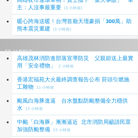
主：人沒事最重要
(3 小時前)
暖心跨海送暖！台灣首廟天壇豪捐「300萬」助
熊本震災重建
(3 小時前)
延伸閱讀
高雄茂林消防進部落宣導防災 父親節送上最實
用「安全禮物」
2 小時前
香港宏福苑大火最終調查報告公布 菸頭引燃施
工雜物
11 小時前
颱風白海豚進逼 台水盤點防颱整備全力穩供
水
15 小時前
中颱「白海豚」漸漸逼近 北市消防局籲請民眾
加強防颱整備
15 小時前