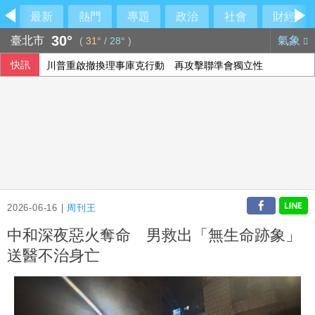
最新
熱門
專題
政治
社會
財經
30°
臺北市
氣象
(
31°
/
28°
)
快訊
川普重啟撤換理事庫克行動 再攻擊聯準會獨立性
OpenAI示警新模型恐具關鍵資安能力 收緊研發管控
温世政揭AZ來台內幕：當年台灣真的很不容易
加薩名醫遭以色列拘押近600天 人權團體籲釋放
2026-06-16 |
周刊王
中和深夜惡火奪命 男救出「無生命跡象」
送醫不治身亡