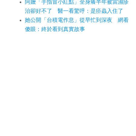
阿嬤「手指冒小紅點」全身癢半年被當濕疹
治卻好不了 醫一看驚呼：是疥蟲入住了
她公開「台積電作息」從早忙到深夜 網看
傻眼：終於看到真實故事