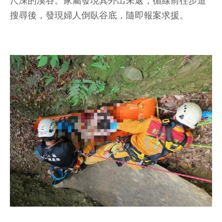
尺深的溪谷。家屬發現其外出未返，循線前往步道
搜尋後，發現婦人倒臥谷底，隨即報案求援。