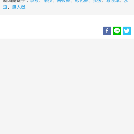
新聞關鍵字：
事故
、
南投
、
南投縣
、
彰化縣
、
救援
、
救護車
、
步
道
、
無人機