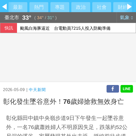
最新
熱門
專題
政治
社會
財經
33°
臺北市
氣象
(
34°
/
31°
)
快訊
颱風白海豚逼近 台電動員7215人投入防颱準備
高市早苗15日是否參拜靖國神社 日政府：由首相判斷
大馬前首相依斯邁沙比利因病住院 檢方起訴期程延後
農水署活動喊「黃世杰凍蒜」 他舉報賄選
2026-05-09 |
中天新聞
彰化發生墜谷意外！76歲婦搶救無效身亡
彰化縣田中鎮中央嶺步道9日下午發生一起墜谷意
外，一名76歲蕭姓婦人不明原因失足，跌落約52公