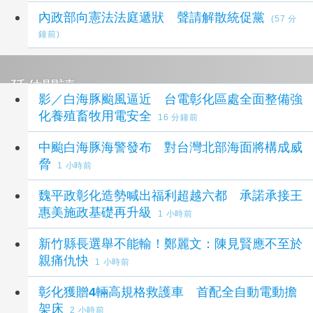
內政部向憲法法庭遞狀 聲請解散統促黨
(57 分
鐘前)
延伸閱讀
影／白海豚颱風逼近 台電彰化區處全面整備強
化養殖畜牧用電安全
16 分鐘前
中颱白海豚海警發布 對台灣北部海面將構成威
脅
1 小時前
魏平政彰化造勢喊出福利超越六都 承諾承接王
惠美施政基礎再升級
1 小時前
新竹縣長選舉不能輸！鄭麗文：陳見賢應不至於
親痛仇快
1 小時前
彰化獲贈4輛高規格救護車 首配全自動電動擔
架床
2 小時前