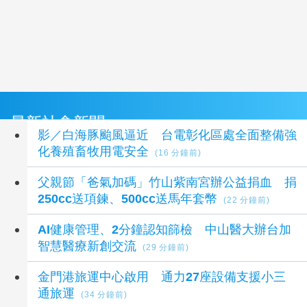
最新社會新聞
影／白海豚颱風逼近 台電彰化區處全面整備強
化養殖畜牧用電安全
(16 分鐘前)
父親節「爸氣加碼」竹山紫南宮辦公益捐血 捐
250cc送項鍊、500cc送馬年套幣
(22 分鐘前)
AI健康管理、2分鐘認知篩檢 中山醫大辦台加
智慧醫療新創交流
(29 分鐘前)
金門港旅運中心啟用 通力27座設備支援小三
通旅運
(34 分鐘前)