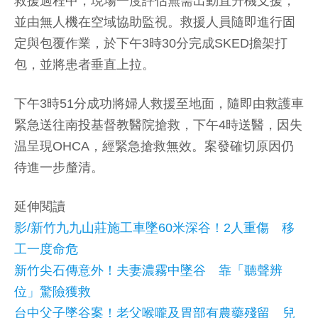
救援過程中，現場一度評估無需出動直升機支援，
並由無人機在空域協助監視。救援人員隨即進行固
定與包覆作業，於下午3時30分完成SKED擔架打
包，並將患者垂直上拉。
下午3時51分成功將婦人救援至地面，隨即由救護車
緊急送往南投基督教醫院搶救，下午4時送醫，因失
温呈現OHCA，經緊急搶救無效。案發確切原因仍
待進一步釐清。
延伸閱讀
影/新竹九九山莊施工車墜60米深谷！2人重傷 移
工一度命危
新竹尖石傳意外！夫妻濃霧中墜谷 靠「聽聲辨
位」驚險獲救
台中父子墜谷案！老父喉嚨及胃部有農藥殘留 兒