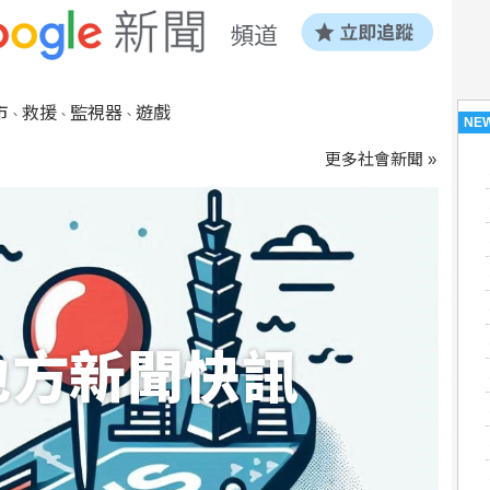
市
救援
監視器
遊戲
、
、
、
NE
更多社會新聞 »
地方新聞快訊