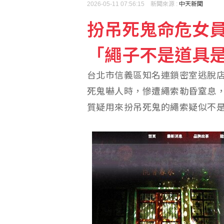
2026-05-11 07:56:15 新聞來源 :
中天新聞
扮吊死鬼命危女
「繩子不是道具
台北市信義區知名連鎖密室逃脫
死鬼嚇人時，慘遭繩索勒昏窒息
質疑用來扮吊死鬼的繩索疑似不