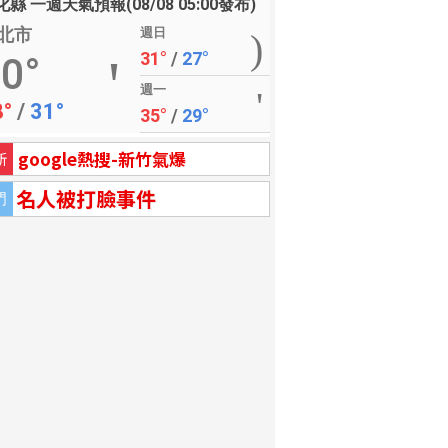
縣 一週天氣預報(08/08 05:00發布)
北市
週日
31°
/
27°
0°
週一
8°
/
31°
35°
/
29°
google熱搜-新竹氣爆
新
名人被打臉事件
門