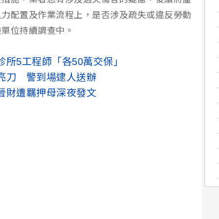
人力配置及作業流程上，是否涉及疏失或違反勞動
檢單位持續調查中。
所5工程師「各50萬交保」
亮刀 警到場逮人送辦
晉財遭羈押母深夜發文