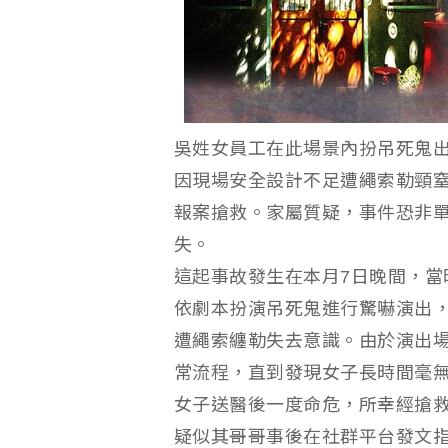
吳姓女員工在此場景內扮吊死鬼
因現場安全設計不足遭繩索勒頸
報案搶救。家屬質疑，事件恐非
失。
這起事故發生在本月7日晚間，當
依劇本扮演吊死鬼進行驚嚇演出
遭繩索纏勒失去意識。由於演出
常流程，直到發現女子長時間毫
女子送醫後一度命危，所幸經搶
疑似其哥哥事後在社群平台發文指