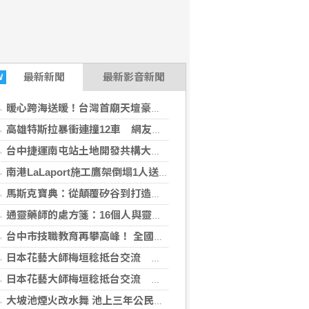
最新
新聞
最新影音新聞
W
暖心跨海送暖！台灣首廟天壇豪捐「300萬」助熊本震災重建
高雄特斯拉暴衝連撞12車 網友感謝賓士擋下衝擊：救了很多人
台中捷運南屯站土地開發共構大樓開工動土 公私協力打造宜居新地標實現軌道經濟願景
南港LaLaport施工鷹架倒塌1人送醫！3櫃位暫停營業 北市開罰30萬元
馬斯克寶典：從顛覆矽谷到打造太空帝國，讀懂全球首富20年極限思維【繁中版限定收錄：給讀者的手寫寄語印簽】
通靈藥師的處方箋：16個人與靈的真實互動，那些來不及說的、當時沒做的、至今想不通的，未解與無解，通靈藥師給出處方
台中市技職教育再攀高峰！ 全國技能競賽勇奪23面獎牌
日本花藝大師梅垣稔抵台交流 「花見日和」展現台日花藝文化魅力 8月8日精彩展演登場
日本花藝大師梅垣稔抵台交流 「花見日和」展現台日花藝文化魅力 8月8日精彩展演登場
大坡池煙火改水舞 池上三年公民科學監測促成觀光治理改變