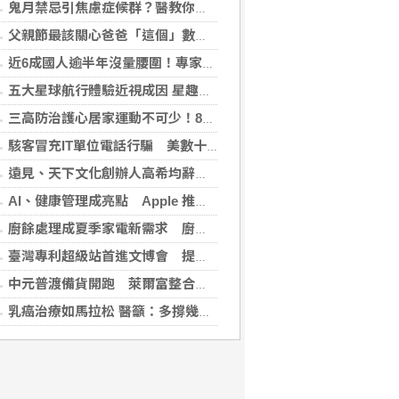
鬼月禁忌引焦慮症候群？醫教你破除強迫症狀與焦慮迷思
父親節最該關心爸爸「這個」數字！中西醫聯手揪出三高危機
近6成國人逾半年沒量腰圍！專家籲每月量1次 幫助揪出代謝症候群
五大星球航行體驗近視成因 星趣控「視覺星球挑戰2.0」動手又動腦
三高防治護心居家運動不可少！888知能宣導互動遊戲，掌握自己的健康密碼
駭客冒充IT單位電話行騙 美數十家金融機構成目標
遠見、天下文化創辦人高希均辭世 留下華人世界珍貴思想遺產
AI、健康管理成亮點 Apple 推薦多元裝置迎接父親
廚餘處理成夏季家電新需求 廚餘機優惠搭地方補助最高省近萬元
臺灣專利超級站首進文博會 提供免費智財諮詢助創作者護創意
中元普渡備貨開跑 萊爾富整合祭拜供品與民生補貨需求
乳癌治療如馬拉松 醫籲：多撐幾個月可能等到下一個救命藥