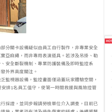
HO
內部分關卡設備疑似由員工自行製作，非專業安全
真實亞麻繩，而非專用表演道具。若涉及吊掛、勒
計、安全斷裂機制、專業防護裝備及即時監控系
引發外界高度關注。
缺乏監視器設備，監控畫面僅涵蓋玩家體驗空間，
僅安排1名員工值守，使第一時間救援與風險控管
進行採證，並同步報請勞檢單位介入調查，目前已
全措施，業者恐有涉及過失傷害的疑慮，後續將釐