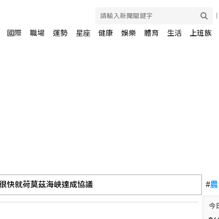
國際
職場
運勢
星座
健康
娛樂
體育
生活
上班族
很快就荷莫茲海峽達成協議
#
農
今