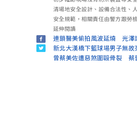
清場地安全設計、設備合法性、
安全規範，相關責任由警方跟勞
延伸閱讀
連鎖醫美偷拍風波延燒 光澤診
新北大漢橋下籃球場男子無故
曾蔡美佐遭惡煞圍毆骨裂 蔡