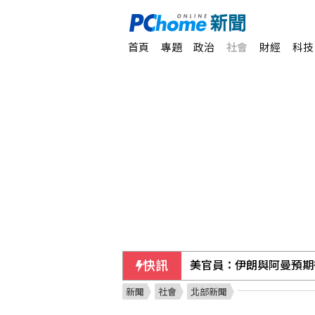
首頁
專題
政治
社會
財經
科技
快訊
美官員：伊朗與阿曼預期
新聞
社會
北部新聞