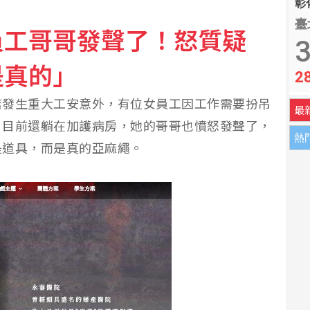
彰化
臺
員工哥哥發聲了！怒質疑
3
是真的」
2
店發生重大工安意外，有位女員工因工作需要扮吊
最
，目前還躺在加護病房，她的哥哥也憤怒發聲了，
熱
是道具，而是真的亞麻繩。