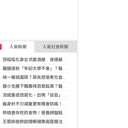
人氣新聞
人氣社會新聞
T
頂呱呱化身台式居酒屋 肯德基聯名EVA攻漫迷
腹膜透析「年紀大學不會」？醫：年齡並非限制 評估還要看3面向
咳一聲就漏尿？尿失禁是老化自然現象？醫揭：不同尿失禁的治療方式
國小生腋下飄異味恐是狐臭？醫：若伴青春期徵象應評估性早熟
流感重症恐惡化，出現「這些」症狀別再等！醫籲：別因非流感季就掉以輕心
瘦身針不只減重更有機會防癌！無糖尿病肥胖者使用GLP-1藥物 罹癌風險顯著下降
快檢查你吃的食物！營養師盤點「5大反式脂肪來源」跟你想的不同
王凱猝逝掀起睡眠健康高度關注！醫籲：最危險的不是熬夜，而是「這個」錯覺