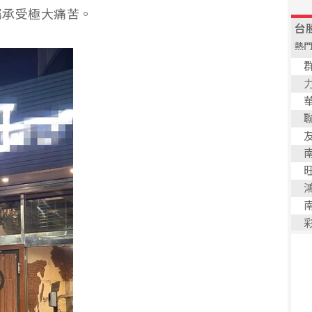
屬承受極大痛苦。