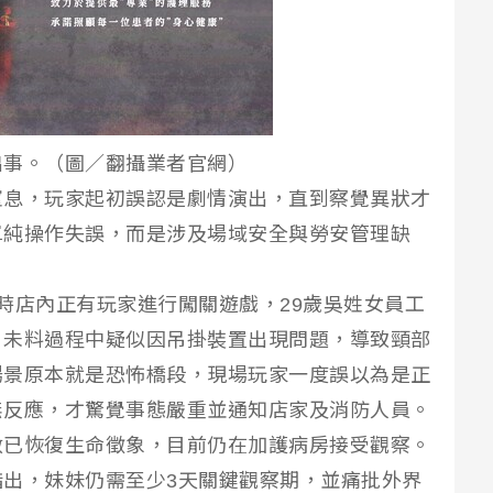
出事。（圖／翻攝業者官網）
窒息，玩家起初誤認是劇情演出，直到察覺異狀才
單純操作失誤，而是涉及場域安全與勞安管理缺
時店內正有玩家進行闖關遊戲，29歲吳姓女員工
，未料過程中疑似因吊掛裝置出現問題，導致頸部
場景原本就是恐怖橋段，現場玩家一度誤以為是正
無反應，才驚覺事態嚴重並通知店家及消防人員。
救已恢復生命徵象，目前仍在加護病房接受觀察。
出，妹妹仍需至少3天關鍵觀察期，並痛批外界