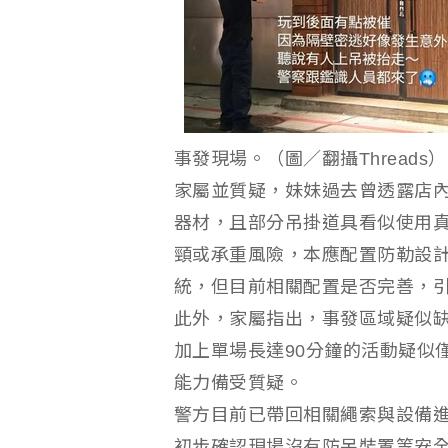
事發現場。（圖／翻攝Threads）
家屬並質疑，妹妹過去曾透露店
器材，且部分吊掛道具看似使用
頸或承重風險，本應配置防勒設
統，但目前相關配置是否完善，
此外，家屬指出，事發區域疑似
加上單場長達90分鐘的活動疑似
能力備受質疑。
警方目前已帶回相關繩索與設備
初步確認現場沒有防呆裝置等安