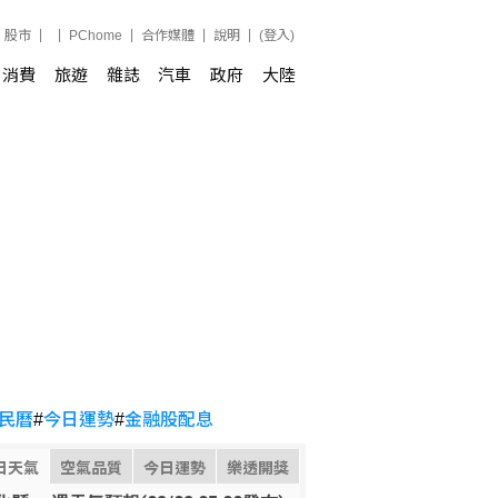
股市
PChome
合作媒體
說明
(登入)
消費
旅遊
雜誌
汽車
政府
大陸
民曆
#
今日運勢
#
金融股配息
日天氣
空氣品質
今日運勢
樂透開獎