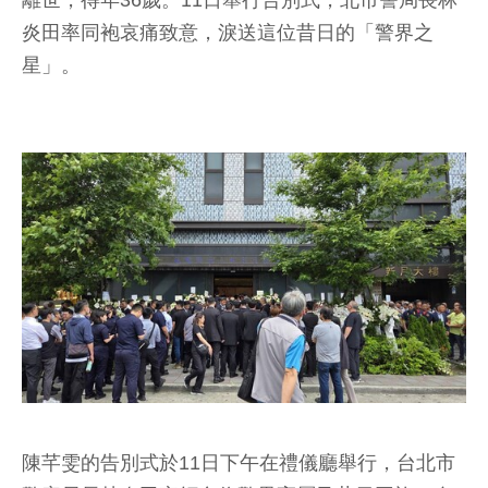
離世，得年36歲。11日舉行告別式，北市警局長林
炎田率同袍哀痛致意，淚送這位昔日的「警界之
星」。
陳芊雯的告別式於11日下午在禮儀廳舉行，台北市