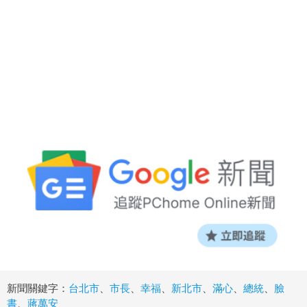
新聞關鍵字：
台北市
、
市長
、
幸福
、
新北市
、
滿心
、
總統
、
臉
書
、
蔣萬安