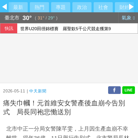
最新
熱門
專題
政治
社會
財經
30°
臺北市
氣象
(
31°
/
29°
)
快訊
世界U20田徑錦標賽 羅聖欽5千公尺競走獲第9
北市大安警強力掃蕩毒駕 近2月餘查獲116件
李逸洋未出席長崎原爆典禮 抗議席次安排矮化國格
加拿大卑詩省野火失控 逾2萬人緊急撤離
2026-05-11 |
中天新聞
痛失巾幗！元首維安女警產後血崩今告別
式 局長同袍悲慟送別
北市中正一分局女警陳芊雯，上月因生產血崩不幸