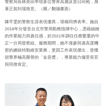
警察局長林炎田率領多位警界高層及昔日同袍，身
著正裝到場致意。（圖／翻攝畫面）
陳芊雯的警察生涯表現優異，堪稱同儕表率。她自
2016年分發至台北市警局勤務指揮中心，憑藉細緻
的作業能力與責任感，於2021年調任任務繁重的中
正一分局督察組。服務期間，她不僅參與過高度機
密的總統特勤維安業務，更因工作表現傑出，曾獲
頒警界極高榮譽的「金吾獎」，專業能力備受長官
與同僚肯定。