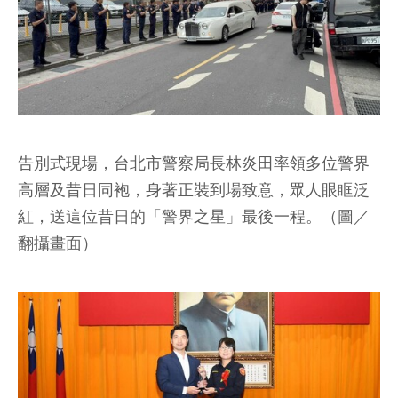
告別式現場，台北市警察局長林炎田率領多位警界
高層及昔日同袍，身著正裝到場致意，眾人眼眶泛
紅，送這位昔日的「警界之星」最後一程。（圖／
翻攝畫面）