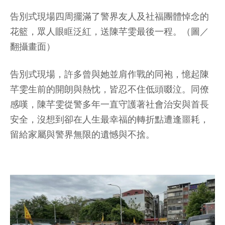
告別式現場四周擺滿了警界友人及社福團體悼念的
花籃，眾人眼眶泛紅，送陳芊雯最後一程。（圖／
翻攝畫面）
告別式現場，許多曾與她並肩作戰的同袍，憶起陳
芊雯生前的開朗與熱忱，皆忍不住低頭啜泣。同僚
感嘆，陳芊雯從警多年一直守護著社會治安與首長
安全，沒想到卻在人生最幸福的轉折點遭逢噩耗，
留給家屬與警界無限的遺憾與不捨。