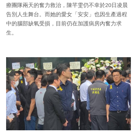
療團隊兩天的奮力救治，陳芊雯仍不幸於20日凌晨
告別人生舞台。而她的愛女「安安」也因生產過程
中的腦部缺氧受損，目前仍在加護病房內奮力求
生。