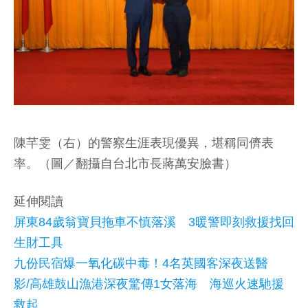
陳芊雯（右）的警察生涯表現優異，堪稱同儕表
率。（圖／翻攝自台北市長蔣萬安臉書）
延伸閱讀
屏東84歲翁寶貝拖車不慎落溪 3暖警即刻救援找回
生財工具
九份民宿爆一氧化碳中毒！4名英國客深夜送醫
影/高雄鼓山漁港深夜驚傳1女落海 海巡火速馳援
救起