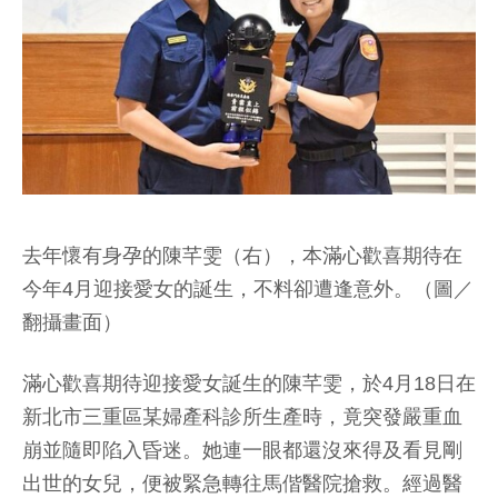
去年懷有身孕的陳芊雯（右），本滿心歡喜期待在
今年4月迎接愛女的誕生，不料卻遭逢意外。（圖／
翻攝畫面）
滿心歡喜期待迎接愛女誕生的陳芊雯，於4月18日在
新北市三重區某婦產科診所生產時，竟突發嚴重血
崩並隨即陷入昏迷。她連一眼都還沒來得及看見剛
出世的女兒，便被緊急轉往馬偕醫院搶救。經過醫