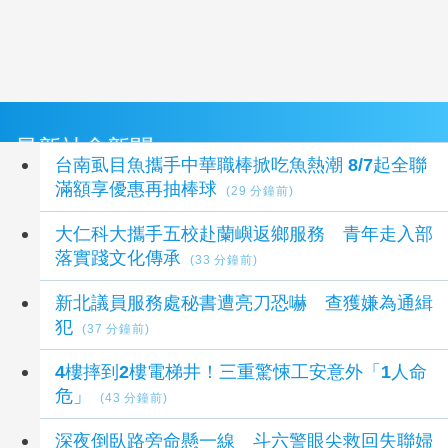
最新社會新聞
台南虱目魚攜手中華職棒掀吃魚熱潮 8/7起全聯
滿額享優惠再抽棒球
(29 分鐘前)
大仁科大攜手五校赴蘭嶼返鄉服務 青年走入部
落實踐文化傳承
(33 分鐘前)
新北議員服務處秘書遭亮刀恐嚇 查獲嫌為通緝
犯
(37 分鐘前)
4樓摔到2樓電梯井！三重驚悚工安意外「1人命
危」
(43 分鐘前)
深夜倒臥路旁命懸一線 斗六警眼尖救回失聯婦