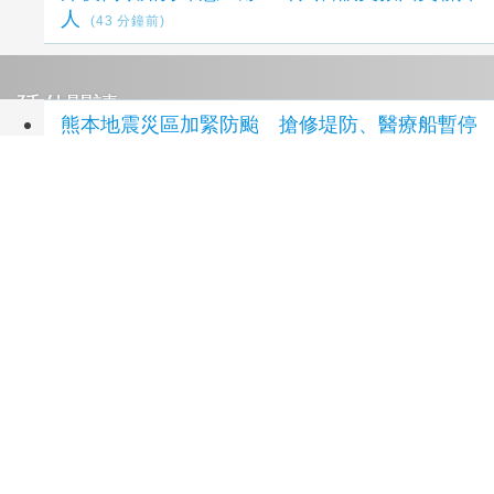
人
(43 分鐘前)
延伸閱讀
熊本地震災區加緊防颱 搶修堤防、醫療船暫停
服務
18 分鐘前
四十年楠梓鎖印老店升級 緊急開鎖、刻印章到
電子門禁一次整合
3 小時前
「七轉七接」水湳轉運中心交通任意門 台中
四大轉運中心啟用邁向智慧新里程
4 小時前
國道1號橋科匝道動土啟動 高雄半導體S廊帶
交通再升級
9 小時前
水湳轉運中心啟用！ 打造「7轉7接」交通任意
門 完善臺中4大轉運中心布局
9 小時前