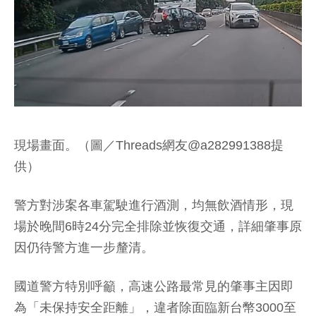
現場畫面。（圖／Threads網友@a282991388提
供）
警方對涉案各車駕駛進行酒測，均無飲酒情形，現
場於晚間6時24分完全排除並恢復交通，詳細肇事原
因仍待警方進一步釐清。
國道警方特別呼籲，高速公路最常見的肇事主因即
為「未保持安全距離」，違者除面臨新台幣3000至