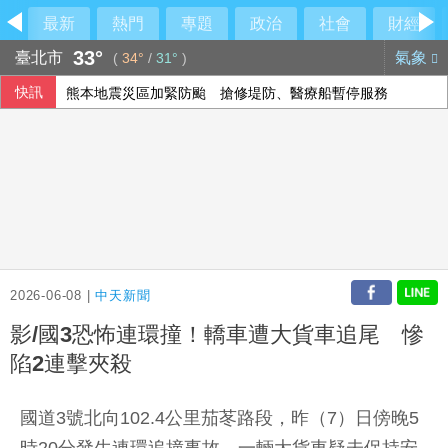
最新
熱門
專題
政治
社會
財經
33°
臺北市
氣象
(
34°
/
31°
)
快訊
熊本地震災區加緊防颱 搶修堤防、醫療船暫停服務
美國爆墨西哥辣椒染沙門氏菌 全美27州345人感染
漢光42演習登場！卓揆：政府當國軍最強後盾
華郵：不滿被瞞彈藥告罄 川普厲責赫格塞斯
2026-06-08 |
中天新聞
影/國3恐怖連環撞！轎車遭大貨車追尾 慘
陷2連擊夾殺
國道3號北向102.4公里茄苳路段，昨（7）日傍晚5