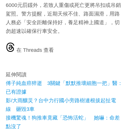
6000元罰鍰外，若致人重傷或死亡更將吊扣或吊銷
駕照。警方提醒，近期天候不佳、路面濕滑，用路
人務必「安全距離保持好，養足精神上國道」，切
勿超速以確保行車安全。
在 Threads 查看
延伸閱讀
傅子純血癌猝逝 3關鍵「默默推壞細胞一把」醫：
已有證據
影/大雨釀災？台中力行國小旁路樹連根拔起扯電
線 砸毀3車
接機驚魂！狗推車竟藏「恐怖活蛇」 她嚇：命差
點沒了