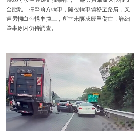
時20分發生連環追撞事故，一輛大貨車疑未保持安
全距離，撞擊前方轎車，隨後轎車偏移至路肩，又
遭另輛白色轎車撞上，所幸未釀成嚴重傷亡，詳細
肇事原因仍待調查。