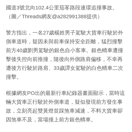
國道3號北向102.4公里茄苳路段連環追撞事故。
（圖／Threads網友@a282991388提供）
警方指出，一名27歲楊姓男子駕駛大貨車行駛於外
側車道時，疑因未與前車保持安全距離，猛烈撞擊
前方40歲劉男駕駛的銀色自小客車。銀色轎車遭撞
擊後失控向前推撞，隨後向外側路肩偏移，不幸再
遭後方行駛於路肩、33歲譚女駕駛的白色轎車二次
撞擊。
根據網友PO出的最新行車紀錄器畫面顯示，當時這
輛大貨車正行駛於外側車道，疑似發現前方發生事
故，立刻亮起雙黃燈並踩煞車減速，不料大貨車卻
因煞車不及，當場撞上前方銀色轎車。