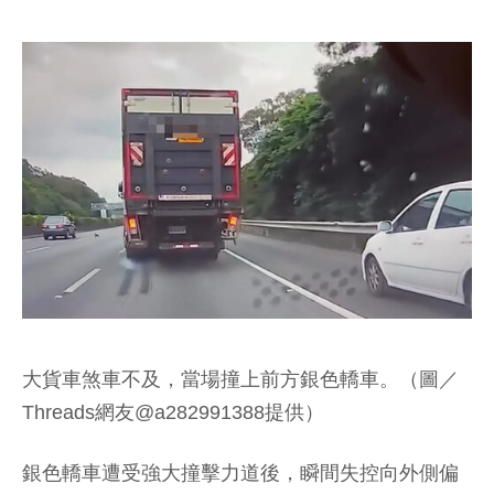
大貨車煞車不及，當場撞上前方銀色轎車。（圖／
Threads網友@a282991388提供）
銀色轎車遭受強大撞擊力道後，瞬間失控向外側偏