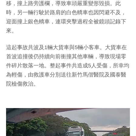
移，撞上路旁護欄，導致車頭嚴重變形毀損。此
時，另一輛行駛於路肩的白色轎車也因閃避不及，
迎面撞上銀色轎車，連環夾擊過程全被鏡頭記錄下
來。
這起事故共波及1輛大貨車與5輛小客車。大貨車在
首波追撞後仍持續向前衝撞其他車輛，導致現場零
件碎片散落一地。整起事件共造成5人受傷，所幸均
為輕傷，由救護車分別送往新竹馬偕醫院及國泰醫
院檢傷救治。