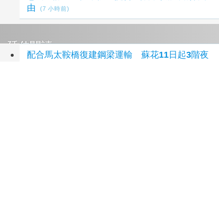
由
(7 小時前)
延伸閱讀
配合馬太鞍橋復建鋼梁運輸 蘇花11日起3階夜
間封閉
14 小時前
颱風白海豚進逼 卓榮泰：高災害潛勢區加強預
防性整備
1 天前
政院嚴密監控白海豚颱風動向 盤點落實各項防
救災整備 呼籲民眾注意颱風訊息避免進入山區
海域登高災害危險區域
1 天前
行政院會通過「災害防救法」邁向防災專業化
2
天前
《災害防救法》修法拍板增列海嘯、堰塞湖 各
機關須設「災防長」
2 天前