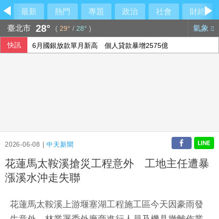
最新
熱門
專題
政治
社會
財經
28°
臺北市
氣象
(
29°
/
28°
)
快訊
6月國銀放款單月新高 個人貸款暴增2575億
行員勾結地政士收回扣 15家銀行60多人涉案
民俗月不怕阿飄作祟 6張神明卡護佑平安
2026-06-08 |
中天新聞
花蓮馬太鞍溪搶災工程意外 工地主任遭暴
漲溪水沖走失聯
花蓮馬太鞍溪上游堰塞湖工程施工區今天因豪雨發