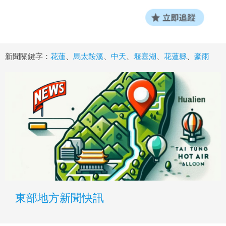
新聞關鍵字：
花蓮
、
馬太鞍溪
、
中天
、
堰塞湖
、
花蓮縣
、
豪雨
東部地方新聞快訊