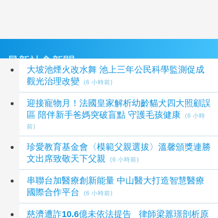
最新社會新聞
大坡池煙火改水舞 池上三年公民科學監測促成
觀光治理改變
(6 小時前)
迎接寵物月！法國皇家解析幼齡貓犬四大照顧誤
區 陪伴新手爸媽突破盲點 守護毛孩健康
(6 小時
前)
珍愛教育基金會〈模範父親選拔〉溫馨頒獎連勝
文出席致敬天下父親
(6 小時前)
串聯台加醫療創新能量 中山醫大打造智慧醫療
國際合作平台
(6 小時前)
慈濟遭詐10.6億未依法提告 律師梁䕒璟剖析原