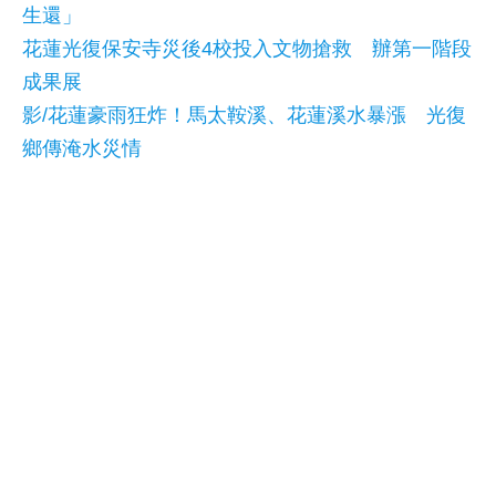
生還」
花蓮光復保安寺災後4校投入文物搶救 辦第一階段
成果展
影/花蓮豪雨狂炸！馬太鞍溪、花蓮溪水暴漲 光復
鄉傳淹水災情