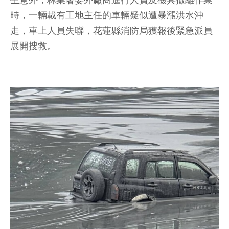
生意外，林業署委外廠商進行人員及機具撤離作業
時，一輛載有工地主任的車輛疑似遭暴漲洪水沖
走，車上人員失聯，花蓮縣消防局獲報後緊急派員
展開搜救。