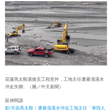
花蓮馬太鞍溪搶災工程意外，工地主任遭暴漲溪水
沖走失聯。（圖／中天新聞）
延伸閱讀
影/天佑馬太鞍！遭暴漲溪水沖走工地主任「車毀人