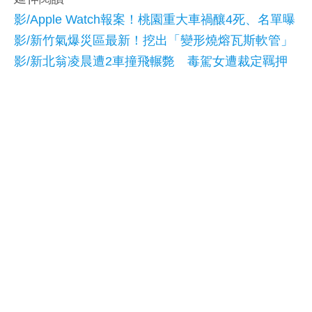
影/Apple Watch報案！桃園重大車禍釀4死、名單曝
影/新竹氣爆災區最新！挖出「變形燒熔瓦斯軟管」
影/新北翁凌晨遭2車撞飛輾斃 毒駕女遭裁定羈押