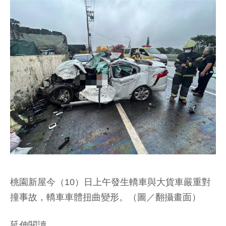
桃園新屋今（10）日上午發生轎車與大貨車嚴重對
撞事故，轎車車體扭曲變形。（圖／翻攝畫面）
延伸閱讀