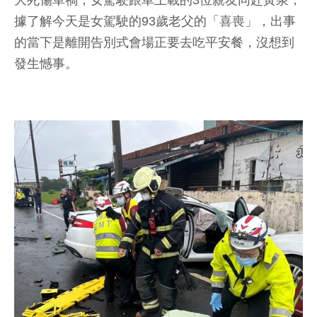
大死傷車禍，女駕駛跟車上載的3位親友同赴黃泉，
據了解今天是女駕駛的93歲老父的「喜喪」，出事
的當下是離開告別式會場正要去吃平安餐，沒想到
發生憾事。