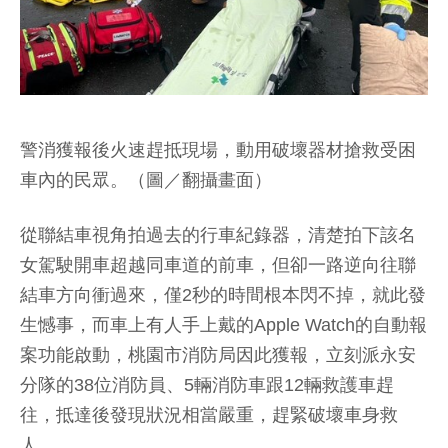
警消獲報後火速趕抵現場，動用破壞器材搶救受困
車內的民眾。（圖／翻攝畫面）
從聯結車視角拍過去的行車紀錄器，清楚拍下該名
女駕駛開車超越同車道的前車，但卻一路逆向往聯
結車方向衝過來，僅2秒的時間根本閃不掉，就此發
生憾事，而車上有人手上戴的Apple Watch的自動報
案功能啟動，桃園市消防局因此獲報，立刻派永安
分隊的38位消防員、5輛消防車跟12輛救護車趕
往，抵達後發現狀況相當嚴重，趕緊破壞車身救
人。