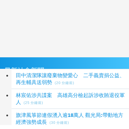
最新社會新聞
田中清潔隊讓廢棄物變愛心 二手義賣捐公益、
再生輔具送弱勢
(20 分鐘前)
林宸佑涉共諜案 高雄高分檢起訴涉收賄退役軍
人
(25 分鐘前)
旗津風箏節連假湧入逾18萬人 觀光局:帶動地方
經濟強勢成長
(30 分鐘前)