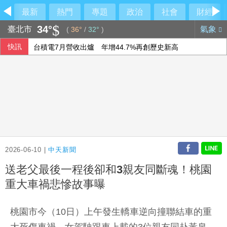
最新
熱門
專題
政治
社會
財經
34°
臺北市
氣象
(
36°
/
32°
)
快訊
台積電7月營收出爐 年增44.7%再創歷史新高
林宸佑涉共諜案 高雄高分檢起訴涉收賄退役軍人
揚秦7月營收創單月歷史新高
新台幣升5.7分 收32.231元
2026-06-10 |
中天新聞
送老父最後一程後卻和3親友同斷魂！桃園
重大車禍悲慘故事曝
桃園市今（10日）上午發生轎車逆向撞聯結車的重