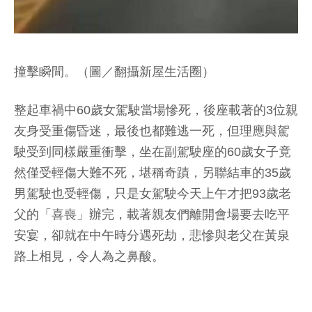
撞擊瞬間。（圖／翻攝新屋生活圈）
整起車禍中60歲女駕駛當場慘死，後座載著的3位親
友身受重傷昏迷，最後也都難逃一死，但理應與駕
駛受到同樣嚴重衝擊，坐在副駕駛座的60歲女子竟
然僅受輕傷大難不死，堪稱奇蹟，另聯結車的35歲
男駕駛也受輕傷，只是女駕駛今天上午才把93歲老
父的「喜喪」辦完，載著親友們離開會場要去吃平
安宴，卻就在中午時分遇死劫，悲慘與老父在黃泉
路上相見，令人為之鼻酸。