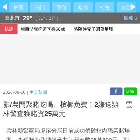
最新
熱門
專題
政治
社會
財經
29°
臺北市
氣象
(
31°
/
27°
)
快訊
梅西父親病逝享壽68歲 一路陪伴兒子闖蕩足壇
2026-06-16 |
中天新聞
影/農閒聚賭吃喝、檳榔免費！2嫌送辦 雲
林警查獲賭資25萬元
雲林縣警察局虎尾分局日前成功偵破轄內職業賭場