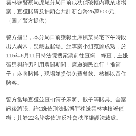
雲林縣警察局虎尾分局日前成功偵破轄內職業賭場
案，查獲賭資及抽頭金共計新台幣25萬600元。
（圖／警方提供）
警方指出，本分局日前獲報土庫鎮某民宅下午時段
出入異常，疑藏匿賭場。經專案小組蒐證成熟，於
115年6月11日持法院搜索票前往查緝。經查，主嫌
張男與許男利用農閒期間，廣邀鄉民進行「推筒
子」麻將賭博，現場並提供免費餐飲、檳榔以留住
賭客。
警方當場查獲並查扣筒子麻將、骰子等賭具。全案
訊後將張、許2嫌依刑法賭博罪移送雲林地檢署偵
辦；其餘22名賭客依違反社會秩序維護法裁處。