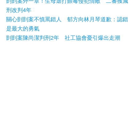
剴剴案外一章！生母虐打餵毒侵犯情敵 二審獲減
刑改判4年
關心剴剴案不慎罵錯人 郁方向林月琴道歉：認錯
是最大的勇氣
剴剴案陳尚潔判刑2年 社工協會憂引爆出走潮