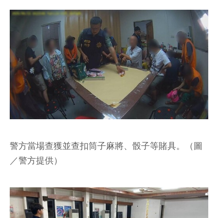
警方當場查獲並查扣筒子麻將、骰子等賭具。（圖
／警方提供）