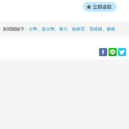
新聞關鍵字：
台幣
、
新台幣
、
暴力
、
檢察官
、
雲林縣
、
麻將