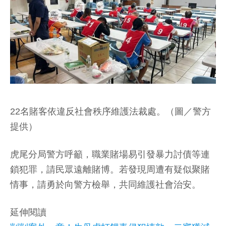
22名賭客依違反社會秩序維護法裁處。（圖／警方
提供）
虎尾分局警方呼籲，職業賭場易引發暴力討債等連
鎖犯罪，請民眾遠離賭博。若發現周遭有疑似聚賭
情事，請勇於向警方檢舉，共同維護社會治安。
延伸閱讀