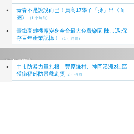
青春不是說說而已！員高17學子「揉」出《面
團》
(1 小時前)
臺鐵高雄機廠變身全台最大免費樂園 陳其邁:保
存百年產業記憶！
(1 小時前)
延伸閱讀
中市防暴力量扎根 豐原鎌村、神岡溪洲2社區
獲衛福部防暴戲劇獎
2 小時前
中市防暴力量扎根社區 豐原鎌村、神岡溪洲雙
獲衛福部防暴戲劇獎
3 小時前
泰國少年槍擊案震驚社會 揭家庭校園、槍枝管
理困境
6 小時前
諸葛四郎大戰「網路魔鬼黨」 嘉警親子日教兒