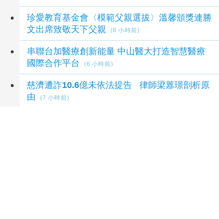
珍愛教育基金會〈模範父親選拔〉溫馨頒獎連勝
文出席致敬天下父親
(6 小時前)
串聯台加醫療創新能量 中山醫大打造智慧醫療
國際合作平台
(6 小時前)
慈濟遭詐10.6億未依法提告 律師梁䕒璟剖析原
由
(7 小時前)
延伸閱讀
台股開高走低跌170點 台積電漲5元尾盤翻紅
收2370元
14 小時前
台股跌170.79點
15 小時前
台股開高走低！收跌170點守住4.4萬
16 小時前