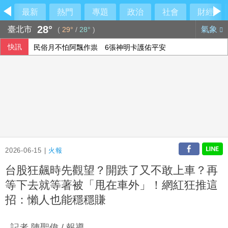
最新
熱門
專題
政治
社會
財經
28°
臺北市
氣象
(
29°
/
28°
)
快訊
民俗月不怕阿飄作祟 6張神明卡護佑平安
6月國銀放款單月新高 個人貸款暴增2575億
行員勾結地政士收回扣 15家銀行60多人涉案
美參院通過對俄制裁案 川普可課俄商品最高500%關稅
2026-06-15 |
火報
台股狂飆時先觀望？開跌了又不敢上車？再
等下去就等著被「甩在車外」！網紅狂推這
招：懶人也能穩穩賺
記者 陳聖偉 / 報導