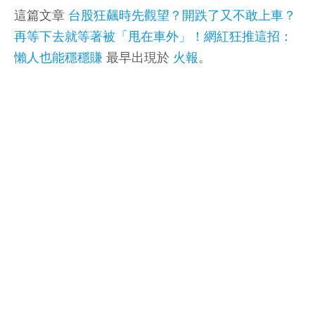
這篇文章
台股狂飆時先觀望？開跌了又不敢上車？
再等下去就等著被「甩在車外」！網紅狂推這招：
懶人也能穩穩賺
最早出現於
火報
。