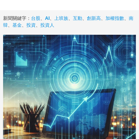
新聞關鍵字：
台股
、
AI
、
上班族
、
互動
、
創新高
、
加權指數
、
南
韓
、
基金
、
投資
、
投資人