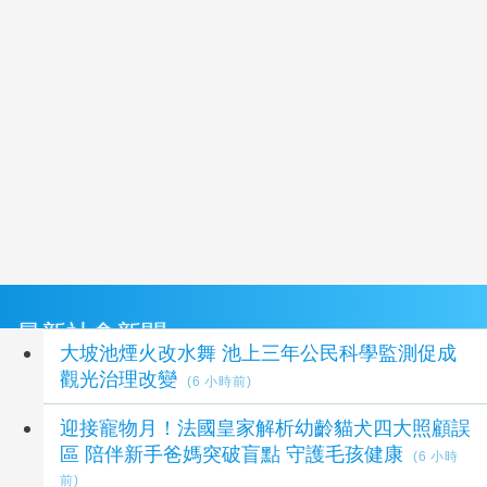
最新社會新聞
大坡池煙火改水舞 池上三年公民科學監測促成
觀光治理改變
(6 小時前)
迎接寵物月！法國皇家解析幼齡貓犬四大照顧誤
區 陪伴新手爸媽突破盲點 守護毛孩健康
(6 小時
前)