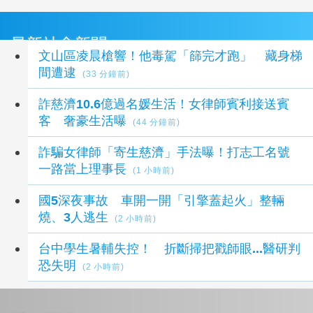
最新社會新聞
文山區凌晨槍響！他毒駕「篩完才跑」 藏身梯
間遭逮
(33 分鐘前)
詐慈濟10.6億過名媛生活！女律師賓利接送賓
客 奢豪生活曝
(44 分鐘前)
詐騙女律師「寄生慈濟」手法曝！打志工名號
一路當上理事長
(1 小時前)
國5深夜事故 車開一開「引擎蓋起火」整輛
燒、3人逃生
(2 小時前)
台中學生暑輔失控！ 折斷掃把戳師眼...醫研判
恐失明
(2 小時前)