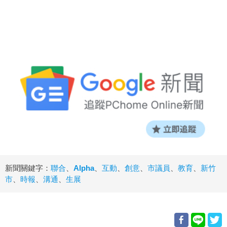
新聞關鍵字：
聯合
、
Alpha
、
互動
、
創意
、
市議員
、
教育
、
新竹
市
、
時報
、
溝通
、
生展