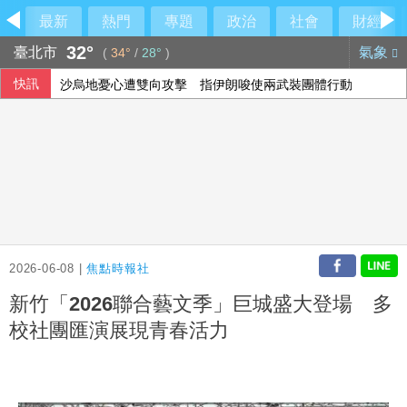
最新
熱門
專題
政治
社會
財經
32°
臺北市
氣象
(
34°
/
28°
)
快訊
沙烏地憂心遭雙向攻擊 指伊朗唆使兩武裝團體行動
川普預期伊朗戰爭即將告終 坦承部分彈藥供應吃緊
王品上半年每股賺9.86元 Q2獲利創新高
台積電ADR小漲 投顧：台股短期急漲留意季線攻防
2026-06-08 |
焦點時報社
新竹「2026聯合藝文季」巨城盛大登場 多
校社團匯演展現青春活力