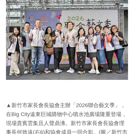
▲新竹市家長會長協會主辦「2026聯合藝文季」，
在Big City遠東巨城購物中心噴水池廣場隆重登場，
現場貴賓雲集且人聲鼎沸。新竹市家長會長協會理
事長何致遠(右6)和協會成員一同合影。(圖／新竹市