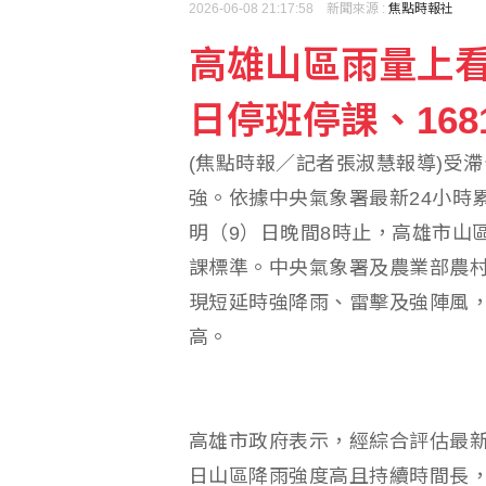
2026-06-08 21:17:58 新聞來源 :
焦點時報社
高雄山區雨量上看
五角大廈將投資4億美元
日停班停課、16
搶搭令和8年8月8日熱
(焦點時報／記者張淑慧報導)受
強。依據中央氣象署最新24小時
明（9）日晚間8時止，高雄市山區
課標準。中央氣象署及農業部農
現短延時強降雨、雷擊及強陣風
高。
高雄市政府表示，經綜合評估最
日山區降雨強度高且持續時間長