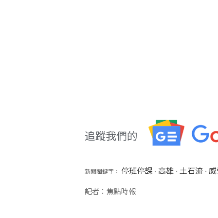
停班停課
高雄
土石流
威
新聞關鍵字：
、
、
、
記者：焦點時報