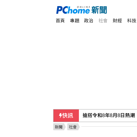
首頁
專題
政治
社會
財經
科技
快訊
藥華藥：AOP仲裁案第
新聞
社會
馬拉度納「上帝之手」足