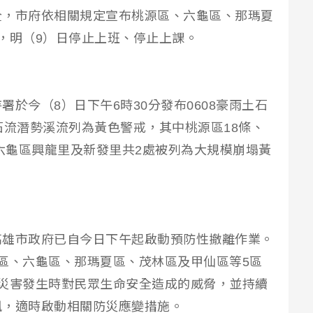
全，市府依相關規定宣布桃源區、六龜區、那瑪夏
，明（9）日停止上班、停止上課。
於今（8）日下午6時30分發布0608豪雨土石
石流潛勢溪流列為黃色警戒，其中桃源區18條、
另六龜區興龍里及新發里共2處被列為大規模崩塌黃
高雄市政府已自今日下午起啟動預防性撤離作業。
區、六龜區、那瑪夏區、茂林區及甲仙區等5區
降低災害發生時對民眾生命安全造成的威脅，並持續
訊，適時啟動相關防災應變措施。