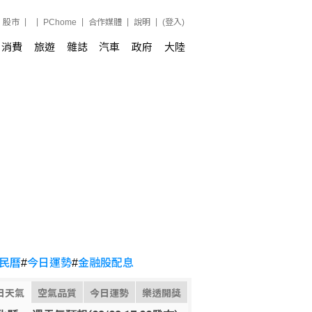
股市
PChome
合作媒體
說明
(登入)
消費
旅遊
雜誌
汽車
政府
大陸
民曆
#
今日運勢
#
金融股配息
日天氣
空氣品質
今日運勢
樂透開獎