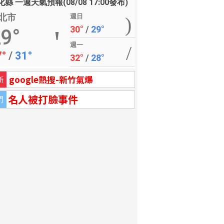
縣 一週天氣預報(08/08 17:00發布)
北市
週日
30°
/
29°
9°
週一
7°
/
31°
32°
/
28°
google熱搜-新竹氣爆
新
名人被打臉事件
門