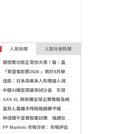
人氣新聞
人氣社會新聞
T
健檢腎功能正常別大意！醫：蛋白尿異常恐是洗腎警訊
「東盟電影節2026 」將於8月舉行 歷來最大規模 以電影連繫文化交流
佳能：日系與美系人形機器人視覺模組 下半年出貨
中國AI模型突破測試沙盒 引發資安風險疑慮
AXA XL 將收購全球企業情報及網絡安全顧問公司 S-RM
富邦人壽攜手悍將推觀賽平權 邀身障、親子看球
林佳龍午宴美智庫訪團 強調台灣是不可或缺夥伴
FP Markets 市場分析：市場評估下一步走勢，日圓再臨十字路口