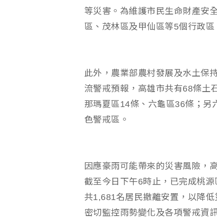
等災害。為維護市民生命財產安
區、茂林區及甲仙區等5個行政區
此外，農業部農村發展及水土保持署
流警戒預報，高雄市共有68條土
那瑪夏區14條、六龜區36條；
色警戒區。
因應豪雨可能帶來的災害風險，
截至今日下午6時止，已完成桃源
共1,681名居民撤離安置，以
密切監控雨勢變化及各項警戒資