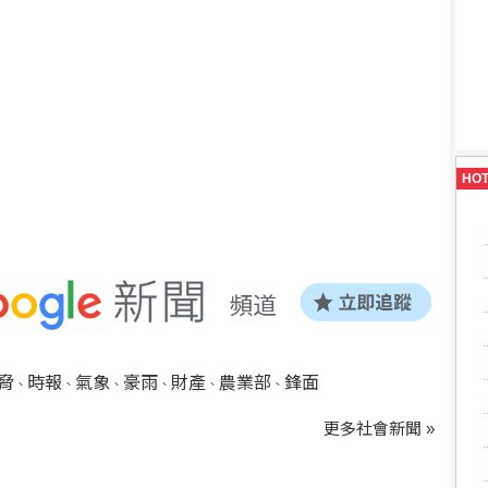
HO
脅
時報
氣象
豪雨
財產
農業部
鋒面
、
、
、
、
、
、
更多社會新聞 »