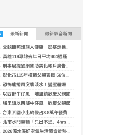
最新
新聞
最新影音新聞
W
父親節照護族人健康 彰基走進原民壘球賽關懷身心靈
高雄119專線去年日平均404通騷擾電話！創5年新高
刑事局提醒網貸助美化帳戶廣告 恐淪洗錢人頭戶
彰化市115年模範父親表揚 56位模範父親由家人陪同上台受獎
恐怖龍捲風突襲淡水！變壓器爆火光 路樹倒塌駕駛眼前瞬間全白
以西部牛仔風 埔里鎮歡慶父親節
埔里鎮以西部牛仔風 歡慶父親節
台東某國小出納侵占3.8萬午餐費 遲繳813天辯「頭暈忘記」判刑結果曝
北市水門車輛「只出不進」4hrs 警1800開始拖吊
2026濁水溪好空氣生活節崙背熱鬧登場！親子攜手齊體驗！共創永續幸福家園