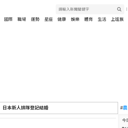
國際
職場
運勢
星座
健康
娛樂
體育
生活
上班族
二階段判斷出爐 財務無重大影響
#
農
今
球將拍賣 估計成交價達3.2億