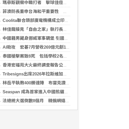
瑪帝斯觀察中職打者 擊球佳但長打少「閃掉就好」
菲澳防長重申台海和平重要性 林佳龍表達肯定
Coolita聯合頭部廣電機構成立印尼首個FAST媒體聯盟
林佳龍接見「自由之家」執行長 盼台成印太INGO樞紐
中國籍男藏身挪威軍事碉堡 引國安疑慮遭驅逐
AI助攻 宏碁7月營收269億元創13年同期新高
泰國槍擊案致8死 包括學校2名教師3名職員
香港宏福苑大火最終調查報告公布 菸頭引燃施工雜物
Tribesigns出席2026年拉斯維加斯家具展，擴大與美國領先家居零售商的合作
林岳平執教400勝達陣 布雷克讚獲球員愛戴
Seaspan 成為首家進入中國熊貓債券市場的國際船東及營運商
法總統大選倒數8個月 親俄網絡針對3名參選人造謠