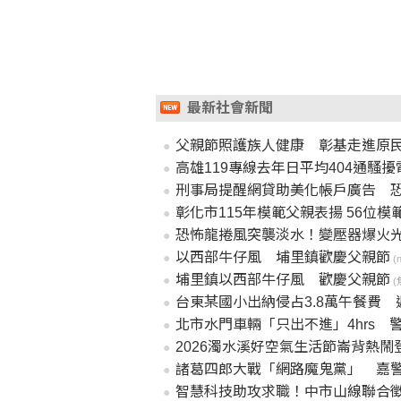
最新社會新聞
父親節照護族人健康 彰基走進原
高雄119專線去年日平均404通騷
刑事局提醒網貸助美化帳戶廣告 
彰化市115年模範父親表揚 56位
恐怖龍捲風突襲淡水！變壓器爆火
以西部牛仔風 埔里鎮歡慶父親節
(
埔里鎮以西部牛仔風 歡慶父親節
(
台東某國小出納侵占3.8萬午餐費 
北市水門車輛「只出不進」4hrs 警
2026濁水溪好空氣生活節崙背熱
諸葛四郎大戰「網路魔鬼黨」 嘉
智慧科技助攻求職！中市山線聯合徵