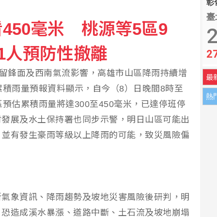
彰化
臺
450毫米 桃源等5區9
 助澳洲開發稀土礦物
2
81人預防性撤離
2
潮 日本新人排隊登記結婚
滯留鋒面及西南氣流影響，高雄市山區降雨持續增
最
累積雨量預報資料顯示，自今（8）日晚間8時至
熱
預估累積雨量將達300至450毫米，已達停班停
村發展及水土保持署也同步示警，明日山區可能出
，並有發生豪雨等級以上降雨的可能，致災風險偏
新氣象資訊、降雨趨勢及坡地災害風險後研判，明
，恐造成溪水暴漲、道路中斷、土石流及坡地崩塌