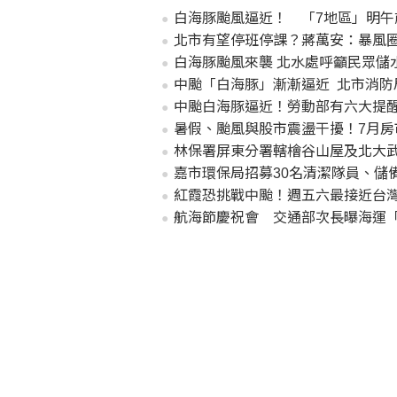
白海豚颱風逼近！ 「7地區」明午
北市有望停班停課？蔣萬安：暴風
白海豚颱風來襲 北水處呼籲民眾儲
中颱「白海豚」漸漸逼近 北市消防
中颱白海豚逼近！勞動部有六大提
暑假、颱風與股市震盪干擾！7月房市
林保署屏東分署轄檜谷山屋及北大武
嘉市環保局招募30名清潔隊員、儲備
紅霞恐挑戰中颱！週五六最接近台
航海節慶祝會 交通部次長曝海運