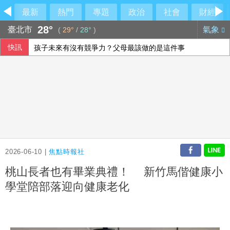
最新
熱門
專題
政治
社會
財經
28°
臺北市
氣象
(
29°
/
28°
)
快訊
孩子未來有沒有競爭力？父母最該做的是這件事
陸勤部回應榴彈掉落：繫固帶快解鎖鬆脫、未裝引信藥包
羅戈8局失1分優質先發 兄弟系列賽橫掃雄鷹
革命衛隊要求美國滿足伊朗條件 否則不開放荷莫茲海峽
2026-06-10 |
焦點時報社
桃山長者也有畢業典禮！ 新竹馬偕健康小
學堂陪部落迎向健康老化