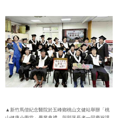
▲新竹馬偕紀念醫院於五峰鄉桃山文健站舉辦「桃
山健康小學堂」畢業典禮，與部落長者一同慶祝課