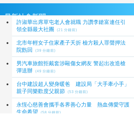
最新社會新聞
許淑華出席草屯老人會就職 力讚李鎗富連任引
領全縣最大社團
(21 分鐘前)
北市年輕女子住家產子夭折 檢方殺人罪聲押法
院飭回
(39 分鐘前)
男汽車旅館拒戴套涉毆傷女網友 警起出改造槍
彈送辦
(49 分鐘前)
台中建設超人變身暖爸 建設局「大手牽小手」
親子同樂歡度父親節
(53 分鐘前)
永恆心慈善會攜手各界善心力量 熱血傳愛守護
生命希望
(58 分鐘前)