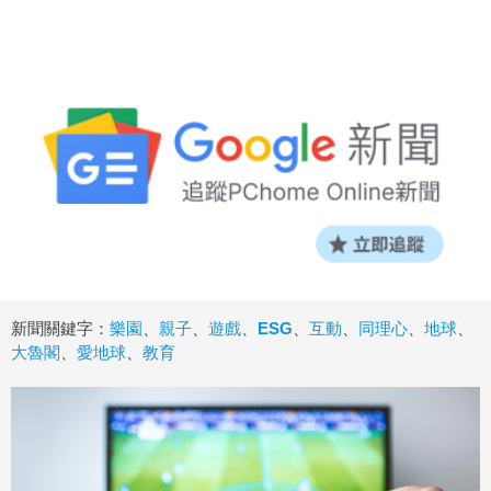
新聞關鍵字：
樂園
、
親子
、
遊戲
、
ESG
、
互動
、
同理心
、
地球
、
大魯閣
、
愛地球
、
教育