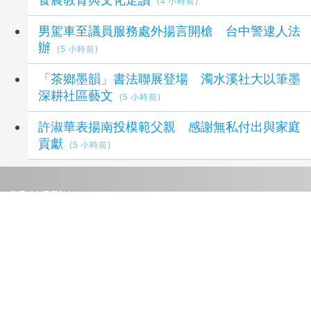
(4 小時前)
男駕車至議員服務處外揚言開槍 台中警逮人法
辦
(5 小時前)
「茶鄉墨韻」書法聯展登場 濁水溪社大以筆墨
深耕社區藝文
(5 小時前)
許淑華表揚南投模範父親 感謝無私付出與家庭
貢獻
(5 小時前)
延伸閱讀
遠見、天下文化創辦人高希均辭世 留下華人世
界珍貴思想遺產
1 秒前
松山文創園區「夏日松一下」10天吸引45萬人
1 秒前
崑山科大國際生跳島遊菊島！海上旅運融合觀光