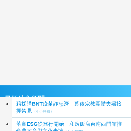
最新社會新聞
藉採購BNT疫苗詐慈濟 幕後宗教團體夫婦接
押禁見
(4 小時前)
落實ESG從旅行開始 和逸飯店台南西門館推
食農教育與文化走讀