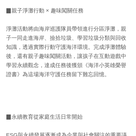
▉親子淨灘行動 × 趣味闖關任務
淨灘活動將由海岸巡護隊員帶領進行分區淨灘，親
子一同走進海岸、撿拾垃圾、學習垃圾分類與回收
知識，透過實際行動守護海洋環境。完成淨灘體驗
後，還有親子趣味闖關活動，讓孩子在互動遊戲中
學習永續觀念，達成任務後獲頒《海洋小英雄榮譽
證書》為這場海洋守護任務留下難忘回憶。
▉永續教育從家庭生活日常開始
ESG與永續發展逐漸成為企業與社會關注的重要議