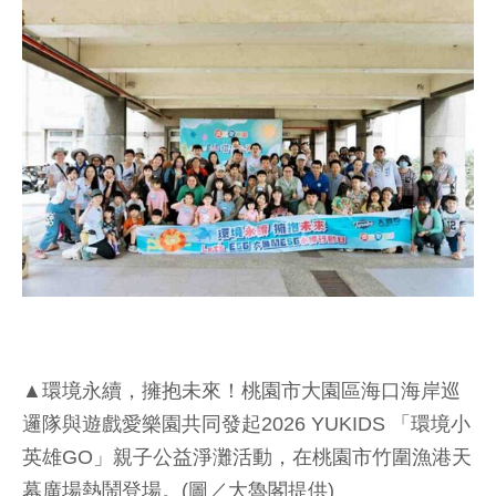
▲環境永續，擁抱未來！桃園市大園區海口海岸巡
邏隊與遊戲愛樂園共同發起2026 YUKIDS 「環境小
英雄GO」親子公益淨灘活動，在桃園市竹圍漁港天
幕廣場熱鬧登場。(圖／大魯閣提供)