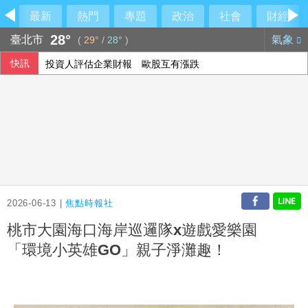
最新
熱門
專題
政治
社會
財經
28°
臺北市
氣象
(
29°
/
28°
)
快訊
投資人評估企業財報 歐股互有漲跌
西班牙飛地移民危機 官員促歐盟用籌碼確保摩洛哥配合
阿波羅2475億收購廉航 擊退對手入主易捷航空
2026-06-13 |
焦點時報社
桃市大園海口海岸巡邏隊x遊戲愛樂園
「環境小英雄GO」親子淨灘趣！