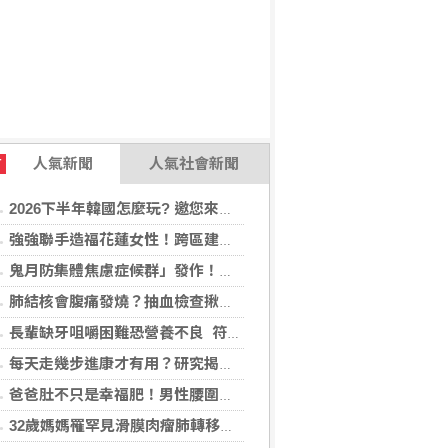
人氣新聞
人氣社會新聞
T
2026下半年韓國怎麼玩? 邀您來場韓國深度遊，還「遊」好康！
強強聯手造福花蓮女性！跨區建立生殖照護模式，備孕無後顧之憂
鬼月防集體焦慮症候群」發作！醫揭：安度民俗月2大「認知調適」對策
肺結核會腹痛發燒？抽血檢查揪潛伏感染對症下藥
長輩缺牙咀嚼困難恐營養不良 符合「這二身分」可申請假牙補助
每天走幾步進康才有用？研究揭：5000步即可降低37%死亡風險
爸爸肚不只是幸福肥！男性腰圍逾90公分 醫籲留意脂肪肝風險
32歲媽媽罹罕見滑膜肉瘤肺轉移！立體定位精準放療SBRT，控制轉移病灶