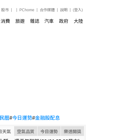
股市
PChome
合作媒體
說明
(登入)
消費
旅遊
雜誌
汽車
政府
大陸
民曆
#
今日運勢
#
金融股配息
日天氣
空氣品質
今日運勢
樂透開獎