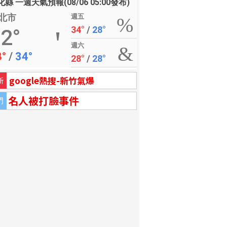
縣 一週天氣預報(08/06 05:00發布)
北市
週五
34°
/
28°
2°
週六
8°
/
34°
28°
/
28°
google熱搜-新竹氣爆
新
名人被打臉事件
門