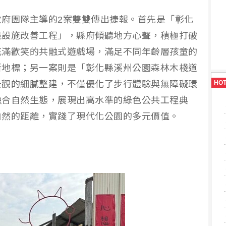
府團隊主導的2案雙雙傳出捷報。首先是「彰化
境設施改善工程」，縣府傾聽地方心聲，積極打破
充滿歡笑的共融式遊戲場，滿足不同年齡層孩童的
新地標；另一案則是「彰化縣溪州公園森林木棧道
景觀的細膩整建，不僅優化了步行體驗與無障礙環
HO
融合自然生態，展現出高水準的綠色公共工程典
自然的距離，實踐了現代化公園的多元價值。