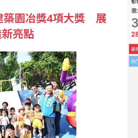
彰化
臺
6建築園冶獎4項大獎 展
絕演練 30多名召員上陣
3
造新亮點
2
疸別輕忽 當心罹患罕見先天性膽管囊腫
最
熱