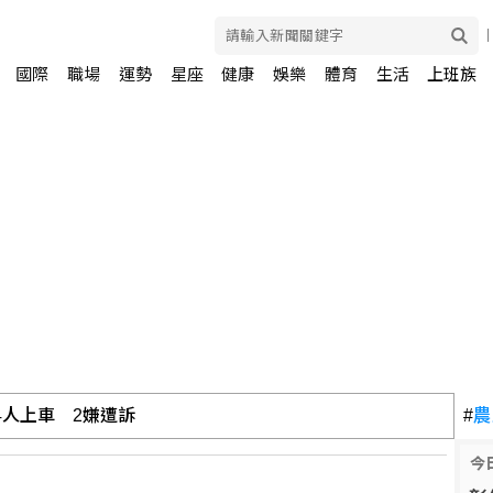
國際
職場
運勢
星座
健康
娛樂
體育
生活
上班族
擄4人上車 2嫌遭訴
#
農
今
師神比喻「盧老師」