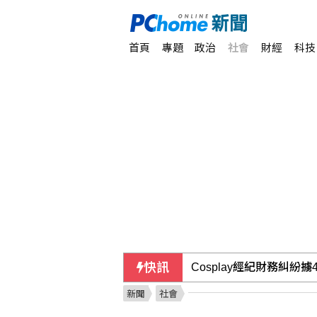
首頁
專題
政治
社會
財經
科技
快訊
Cosplay經紀財務糾紛
新聞
社會
不抓中聯卻猛攻台糖？律