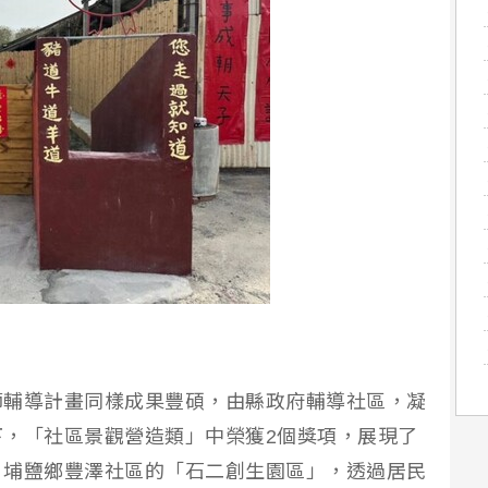
師輔導計畫同樣成果豐碩，由縣政府輔導社區，凝
，「社區景觀營造類」中榮獲2個獎項，展現了
，埔鹽鄉豐澤社區的「石二創生園區」，透過居民