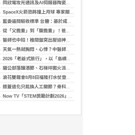
同欣電攻光通訊及AI伺服器陶瓷基板 明年業績看佳
SpaceX火箭恐將撞上月球 專家關注衝擊後果
藍委逼問驗收標準 台糖：基於成本考量
從「父擔重」到「腹擔重」！爸爸肚恐暗藏中年男性健康危機
醫師也中招！椎間盤突出壓迫神經 微創內視鏡手術助重返正常生活
天氣一熱就胸悶、心悸？中醫師提醒：高溫讓心臟負擔大增，別輕忽身體警訊
2026「老爺式旅行」，以「島嶼的弦外之音」為題 帶旅人開箱歌劇院後台、探訪地下舞廳年代及體驗民歌
貓公部落釀酒節、石梯坪圍火派對 分別在中秋與國慶連假登場
浪花雙龍會8月8日福隆打水仗登場 尚有免費名額快報名，還可抽住宿券！
膝蓋退化只能換人工關節？骨科醫師解析「退化性關節炎」治療評估
Now TV「STEM獎勵計劃2026」正式開始｜獲長隆度假區全力支持 推出《主題樂園有趣科學大探索》第二季及「長隆小科學家大獎」