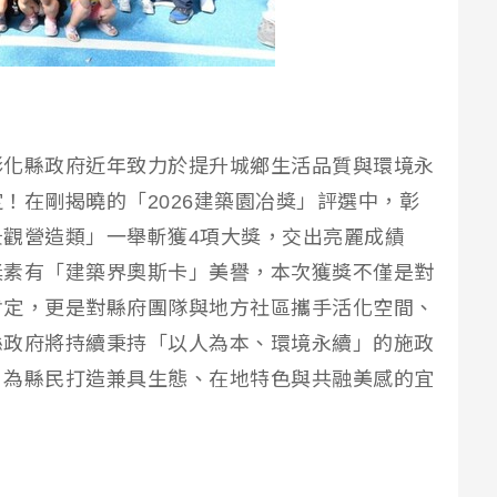
彰化縣政府近年致力於提升城鄉生活品質與環境永
！在剛揭曉的「2026建築園冶獎」評選中，彰
觀營造類」一舉斬獲4項大獎，交出亮麗成績
獎素有「建築界奧斯卡」美譽，本次獲獎不僅是對
肯定，更是對縣府團隊與地方社區攜手活化空間、
縣政府將持續秉持「以人為本、環境永續」的施政
，為縣民打造兼具生態、在地特色與共融美感的宜