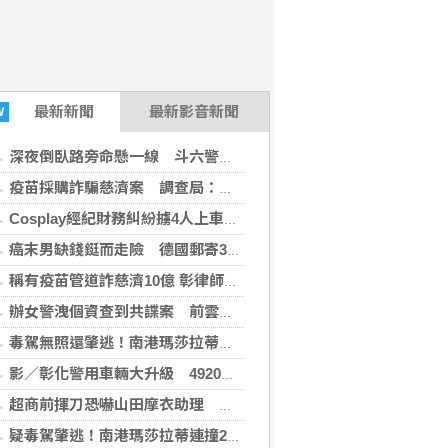
最新
新聞
最新影音新聞
W
深夜倒臥路旁命懸一線 斗六警眼尖救回失聯婦人
疫苗採購詐騙慈濟案 調查局：查扣財產逾10億元
Cosplay經紀財務糾紛擄4人上車 2嫌遭訴
癌末男缺錢鋌而走險 德國郵寄3D玩具熊夾藏逾1公斤K他命遭查獲
稱有疫苗管道詐慈濟10億 彰律師公會前理事長遭訴
辦女警洩個資查到共諜案 前雲林縣長秘書等人遭訴
毒駕無照還肇逃！南港瑪莎拉蒂連撞2車 男到案認了
影／彰化警用車輛大升級 4920萬元添購82輛新車護治安
超商前揮刀恐嚇山田摩衣助理 莽男竟是「二條通」睡夢中落網
疑毒駕肇逃！南港瑪莎拉蒂連撞2車 民眾拾獲電子菸呈依托咪酯陽性