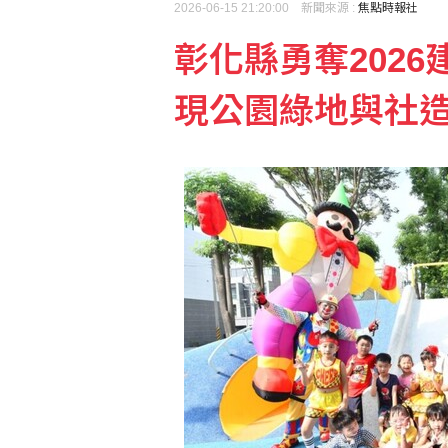
2026-06-15 21:20:00 新聞來源 :
焦點時報社
彰化縣勇奪202
漢光42號小港機場道路阻
現公園綠地與社
幼兒反覆腹痛、嘔吐又黃