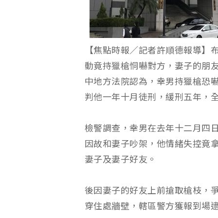
【焦點時報／記者許順德報導】
動竟持獵槍恫嚇對方，妻子的朋
中地方法院認為，幸男持獵槍恐
判他一年十月徒刑，緩刑五年，
檢警調查，幸男在去年十二月四
因故和妻子吵架，他情緒失控竟
妻子及妻子好友。
後因妻子的好友上前搶取槍枝，
穿住處牆壁，轄區警方獲報到場