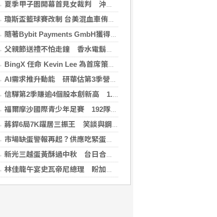
夏季甲子園開幕首見女裁判 沖繩尚學力拚二連霸
瓊斯盃籃球賽改制 台美混血車侑城、黃鈞廷成亮點
隨著Bybit Payments GmbH獲得電子貨幣機構牌照，Bybit.eu進一步拓展其在歐洲的業務布局
父親節送禮不怕走鐘 香水電鬍刀千年不敗
BingX 任命 Kevin Lee 為首席策略長，加速推進多資產、以用戶為核心的發展願景
AI需求推升動能 研華估第3季營收雙增、毛利率持穩
信驊第2季賺逾4個股本創新高 1.87億元參與M31私募
福爾摩沙國際青少年足賽 192隊參賽規模創新高
蔣銲6局7K躍居三振王 笑談與鋼龍良性競爭
市場缺蛋警報再起？供應吃緊蛋價蠢蠢欲動
新光三越蛋黃酥過中秋 台日合作開發話題新品
林佳龍午宴史瓦帝尼總理 盼加強各領域雙邊合作