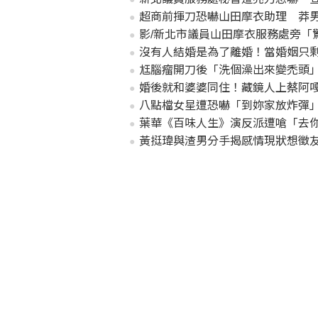
超商前揮刀恐嚇山田摩衣助理 莽
影/新北市議員山田摩衣服務處旁「
沒有人結婚是為了離婚！當婚姻只
尪腦瘤開刀後「洗個澡出來變禿頭
婚後就和婆婆同住！藏鏡人上蔡阿嘎
八點檔女星遭恐嚇「到妳家放炸彈
葉華《百味人生》演反派遭嗆「去你家
黃挺瑋與渣男分手揭感情現狀想徵友