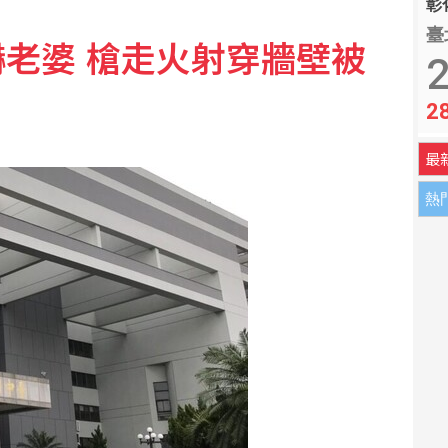
彰化
臺
老婆 槍走火射穿牆壁被
2
2
最
熱