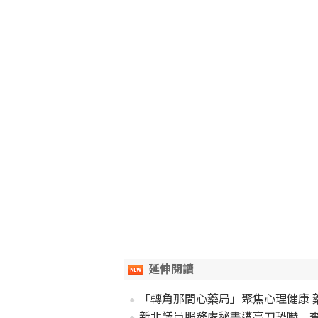
延伸閱讀
「轉角那間心藥局」聚焦心理健康 
新北議員服務處秘書遭亮刀恐嚇 