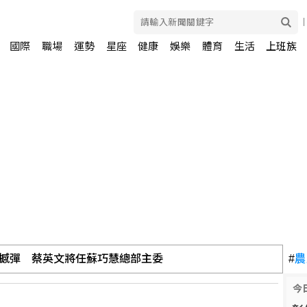
國際
職場
運勢
星座
健康
娛樂
體育
生活
上班族
撼彈 蔡英文將任蘇巧慧總部主委
#
農
今