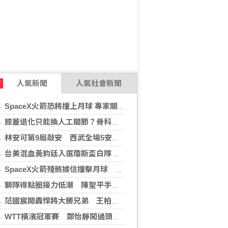
人氣新聞
人氣社會新聞
T
SpaceX火箭恐將撞上月球 專家關注衝擊後果
膝蓋退化只能換人工關節？骨科醫師解析「退化性關節炎」治療評估
林安可第9局敲安 西武全場5安遭羅德完封
台美混血黃鈞廷入選瓊斯盃白隊 榮幸披台灣戰袍
SpaceX火箭殘骸據信撞擊月球 無即時畫面暫難確認
獅隊得點圈接力低潮 陳聖平手感冷到結霜
范國宸開轟悍將大勝兄弟 王柏融再見安雄鷹擒猿
WTT橫濱冠軍賽 鄭怡靜闖過頭關晉女單16強