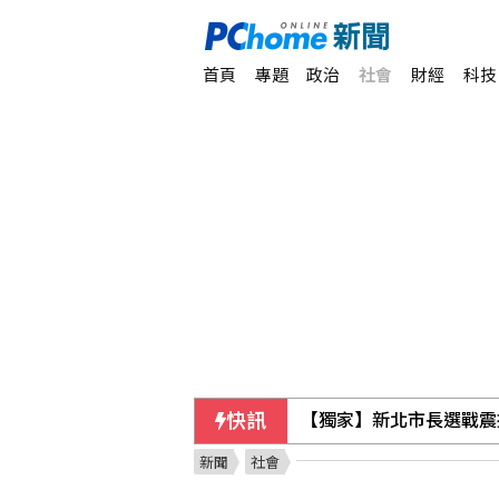
首頁
專題
政治
社會
財經
科技
快訊
【獨家】新北市長選戰震
新聞
社會