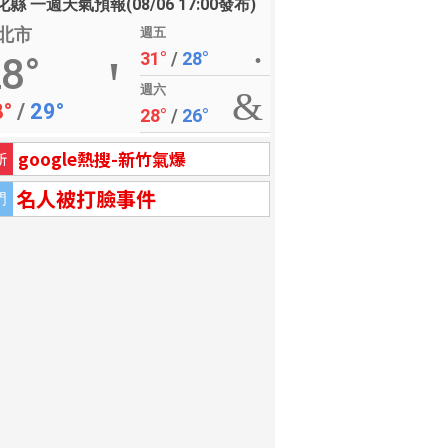
縣 一週天氣預報(08/06 17:00發布)
北市
週五
31°
/
28°
8°
週六
8°
/
29°
28°
/
26°
google熱搜-新竹氣爆
新
名人被打臉事件
門