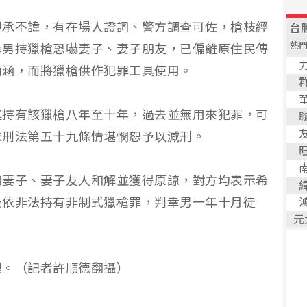
坦承不諱，有在場人證詞、警方調查可佐，槍枝經
幸男持獵槍恐嚇妻子、妻子朋友，已偏離原住民傳
內涵，而將獵槍供作犯罪工具使用。
述持有該獵槍八年至十年，過去並無用來犯罪，可
依刑法第五十九條情堪憫恕予以減刑。
和妻子、妻子友人和解並獲得原諒，對方均表示希
後依非法持有非制式獵槍罪，判幸男一年十月徒
。
理。（記者許順德翻攝）