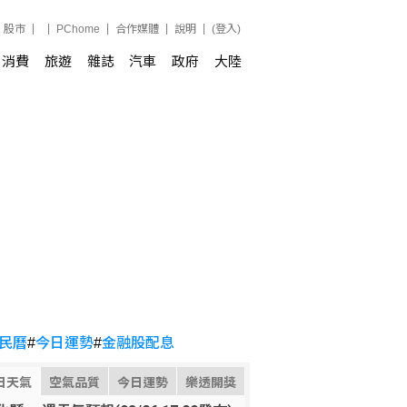
股市
PChome
合作媒體
說明
(登入)
消費
旅遊
雜誌
汽車
政府
大陸
民曆
#
今日運勢
#
金融股配息
日天氣
空氣品質
今日運勢
樂透開獎