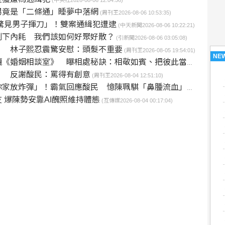
(中央社2026-08-06 12:04:56)
男竟是「二條通」睡夢中落網
(周刊王2026-08-06 10:53:35)
驚見男子揮刀」！雙案通緝犯遭逮
(中天新聞2026-08-06 10:22:21)
剩下內耗 我們該如何好聚好散？
(引新聞2026-08-06 03:05:08)
」 林子熙忍震驚安慰：頭髮不重要
(周刊王2026-08-05 19:54:01)
NE
《婚姻相談室》 曝相處秘訣：相敬如賓、把彼此當外人
(匯流新聞網
」 反謝酸民：罵得有創意
(周刊王2026-08-04 12:51:10)
放炸彈」！霸氣回應酸民 憶陳珮騏「鼻腫流血」仍忍痛拍完
 爆陳勢安靠AI醜照維持體態
(互傳媒2026-08-04 00:17:04)