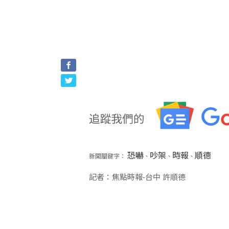
恐嚇
吵架
時報
順德
新聞關鍵字：
、
、
、
記者：焦點時報-台中 許順德