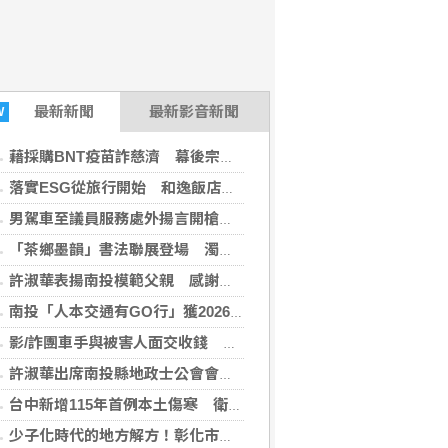
最新
新聞
最新影音新聞
W
2026-08-04 15:35:09)
藉採購BNT疫苗詐慈濟 幕後宗教團體夫婦接押禁見
(ENews新聞網2026-08-04 12:10:03)
落實ESG從旅行開始 和逸飯店台南西門館推食農教育與文化走讀
男駕車至議員服務處外揚言開槍 台中警逮人法辦
「茶鄉墨韻」書法聯展登場 濁水溪社大以筆墨深耕社區藝文
許淑華表揚南投模範父親 感謝無私付出與家庭貢獻
南投「人本交通有GO行」獲2026馬路好行評選肯定
影/詐團車手與被害人面交收錢 違停露餡當場遭逮
許淑華出席南投縣地政士公會會員大會 籲公私協力防堵不動產詐騙
台中新增115年首例本土傷寒 衛生局提醒勤洗手、飲食煮熟
少子化時代的地方解方！彰化市未婚聯誼6年促成10對佳偶