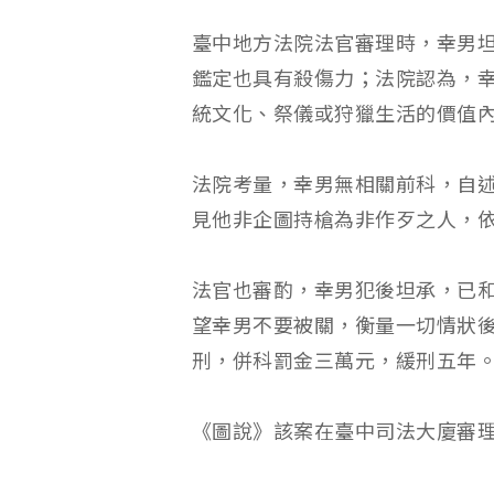
臺中地方法院法官審理時，幸男
鑑定也具有殺傷力；法院認為，
統文化、祭儀或狩獵生活的價值
法院考量，幸男無相關前科，自
見他非企圖持槍為非作歹之人，
法官也審酌，幸男犯後坦承，已
望幸男不要被關，衡量一切情狀
刑，併科罰金三萬元，緩刑五年
《圖說》該案在臺中司法大廈審