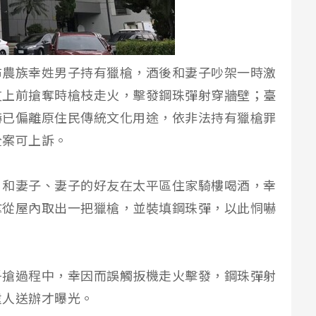
布農族幸姓男子持有獵槍，酒後和妻子吵架一時激
友上前搶奪時槍枝走火，擊發鋼珠彈射穿牆壁；臺
嚇已偏離原住民傳統文化用途，依非法持有獵槍罪
全案可上訴。
日和妻子、妻子的好友在太平區住家騎樓喝酒，幸
拿從屋內取出一把獵槍，並裝填鋼珠彈，以此恫嚇
爭搶過程中，幸因而誤觸扳機走火擊發，鋼珠彈射
逮人送辦才曝光。