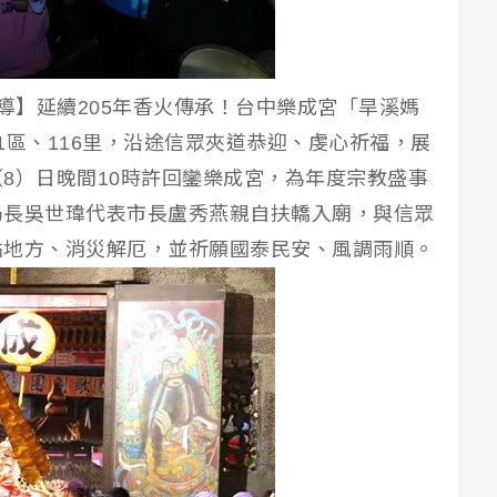
報導】延續205年香火傳承！台中樂成宮「旱溪媽
1區、116里，沿途信眾夾道恭迎、虔心祈福，展
8）日晚間10時許回鑾樂成宮，為年度宗教盛事
局長吳世瑋代表市長盧秀燕親自扶轎入廟，與信眾
佑地方、消災解厄，並祈願國泰民安、風調雨順。