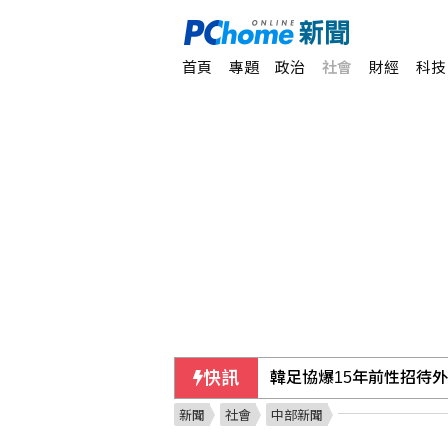
首頁
專題
政治
社會
財經
科技
快訊
台東農業處長涉圖利「議
新聞
社會
中部新聞
海巡漢光演習、防颱同步