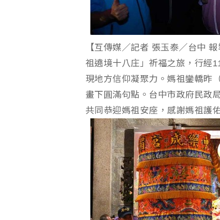
【互傳媒／記者 張玉泰／台中 
祖遶境十八庄」祈福之旅，行經1
現地方信仰凝聚力。媽祖鑾轎昨（
畫下圓滿句點。台中市政府民政
共同恭迎媽祖安座，感謝媽祖護