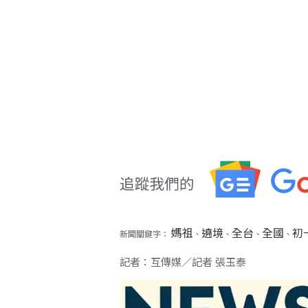
媽祖
遶境
全台
全國
初
新聞關鍵字：
、
、
、
、
記者：互傳媒／記者 張玉泰