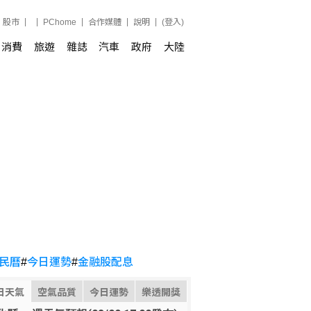
股市
PChome
合作媒體
說明
(登入)
消費
旅遊
雜誌
汽車
政府
大陸
民曆
#
今日運勢
#
金融股配息
日天氣
空氣品質
今日運勢
樂透開獎