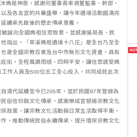
眾共沐媽祖神恩，感謝何董事長率領董監事、幹部、
，以及各友宮的共襄盛舉，讓今年遶境活動圓滿完
，延續承先啟後的歷史傳承意義。
何敏誠向全國媽祖信眾致意，並感謝吳局長、民
。他指出，「旱溪媽祖遶境十八庄」是全台乃至全
HO
，也是全國宗教百景及台中市無形文化資產，具有
祖庇佑，全程風調雨順、四時平安，讓信眾感受媽
有工作人員及500位志工全心投入，共同成就此次
自清代延續至今已205年，並於民國97年登錄為
要民俗信仰與文化傳承，感謝樂成宮發揚宗教文化
環保政策，讓宗教文化活動與日常生活取得平衡，
合作，推動傳統民俗永續傳承，提升環保宗教文化