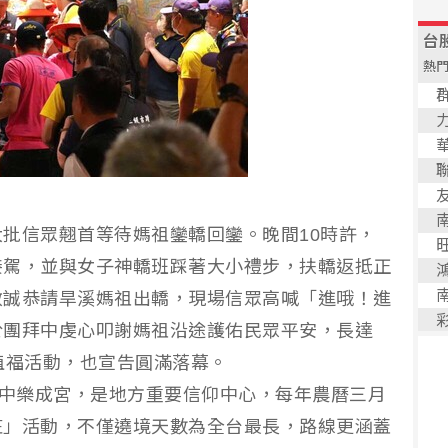
批信眾翹首等待媽祖鑾轎回鑾。晚間10時許，
接駕，並與女子神轎班踩著大小禮步，扶轎返抵正
敏誠恭請旱溪媽祖出轎，現場信眾高喊「進哦！進
於團拜中虔心叩謝媽祖沿途護佑民眾平安，長達
植福活動，也宣告圓滿落幕。
台中樂成宮，是地方重要信仰中心，每年農曆三月
庄」活動，不僅遶境天數為全台最長，路線更涵蓋