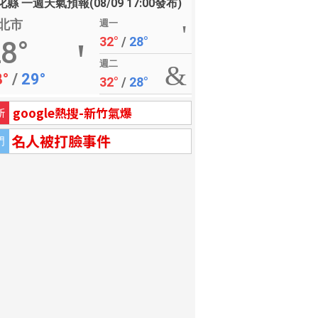
縣 一週天氣預報(08/09 17:00發布)
北市
週一
32°
/
28°
8°
週二
8°
/
29°
32°
/
28°
google熱搜-新竹氣爆
新
名人被打臉事件
門