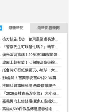
最新
新聞
最新影音新聞
W
檢方抗告成功 台東農業處長涉圖利羈押禁見
「警察先生可以幫忙嗎？」轎車尖峰時段拋錨 雙警秒變推車大力士
漢光演習驚魂！20多枚105榴砲彈滾落水溝 軍警急封鎖搶運
波麗士超有愛！七旬婦深夜迷途 雙警牽手安撫暖送返家
搭台灣好行低碳暢玩小琉球！大鵬灣管理處推出暑假好康
影/危險！苗栗泰安苗62線2.3K再傳落石 議員籲用路人警戒
桃園科普講座登場 朱慶琪帶親子手作玩轉物理奧妙
「2026員林青商潑水節」 大小朋友打水仗 玩瘋了
嘉義男向友借錢遭拒涉工廠縱火洩恨 地院裁准收押
高雄4,599件作品傳遞拒毒信念 「2026港都反毒盃」用畫筆打造兒童防毒力