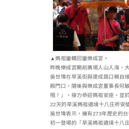
▲媽祖鑾轎回鑾樂成宮。
昨晚樂成宮廟前廣場人山人海，大
吳世瑋在旱溪街與建成路口親自
殿門口，隨後與樂成宮董事長何
哦！」，接力恭迎媽祖安座，並
22天的旱溪媽祖遶境十八庄祈安
吳世瑋表示，擁有273年歷史的
初一登場的「旱溪媽祖遶境十八