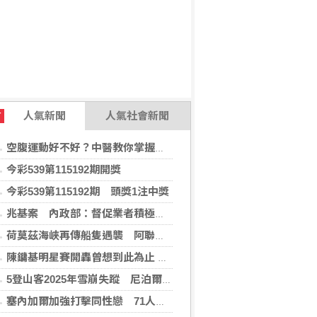
人氣新聞
人氣社會新聞
T
空腹運動好不好？中醫教你掌握最佳運動時機
今彩539第115192期開獎
今彩539第115192期 頭獎1注中獎
兆基案 內政部：督促業者積極履約或轉讓契約
荷莫茲海峽再傳船隻遇襲 阿聯控伊朗攻擊國營油輪
陳鏞基明星賽開轟曾想到此為止 轉念享受引退年比賽
5登山客2025年雪崩失蹤 尼泊爾救難隊尋獲遺體
塞內加爾加強打擊同性戀 71人遭控「違反自然行為」