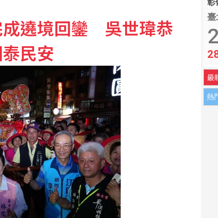
彰化
臺
完成遶境回鑾 吳世瑋恭
沈伯洋：不好好說明反而造更多的謠
2
國泰民安
2
外籍裁判 涉案7場比賽零敗仗
最
熱