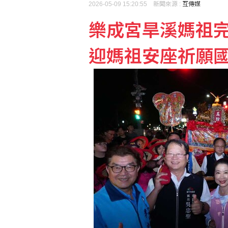
2026-05-09 15:20:55 新聞來源 :
互傳媒
樂成宮旱溪媽祖
蔣萬安堅稱政府擋疫苗 
迎媽祖安座祈願
韓足協爆15年前性招待