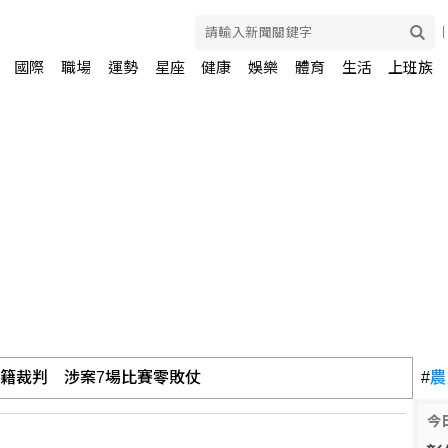
國際
職場
運勢
星座
健康
娛樂
體育
生活
上班族
長家族的渡假村」 從交保變成羈押禁見
#
農
今
進行 守護海疆國安