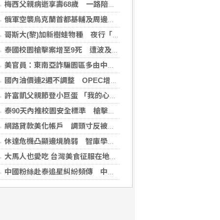
梅西父親病逝享壽68歲 一路陪伴兒子闖蕩足壇
俄軍空襲烏克蘭首都基輔及周邊區域 造成4人喪命
哥斯大(黎)加新樹蛙物種 夜行「咖啡蛙」體長不到4公分
泰國校園槍擊案增至9死 遭波及12歲女童不治
美官員：東南亞詐騙園區多由中國背景跨國犯罪組織主導
國內油價連2週不調整 OPEC增產國際油價跌
許富凱父親節登小巨蛋 「我的心肝寶貝」思念爸爸
泰90天內推校園安全標準 槍擊案後全國加強心理篩檢
網路貸款美化帳戶 調頭寸反被當成洗錢人頭帳戶
休達危機凸顯邊境脆弱 智庫學者籲建立歐盟統一方案
大馬人也愛吃 台灣美食征服在地味蕾
中國粉絲赴泰追星糾紛頻傳 中國駐泰使館籲文明守法