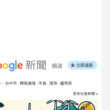
一
台中市
媽祖遶境
市長
環保
盧秀燕
、
、
、
、
、
更多社會新聞 »