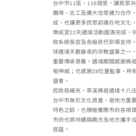
台中市11區、116個里，讓民
團隊、志工及廣大信眾通力合作
成，也讓更多民眾認識在地文化
樂成宮22天遶境活動圓滿完成，
政系統長官及各級民代到場支持
球遶境天數最長的宗教盛事之一
重要傳承意義。遶境期間感謝媽
祖神威；也感謝28位董監事、所
盛會。
民政局補充，旱溪媽祖遶境十八庄
台中市無形文化資產，是地方重
特色之餘，也積極響應市府各項
市府也將持續與廟方及地方攜手
底蘊。