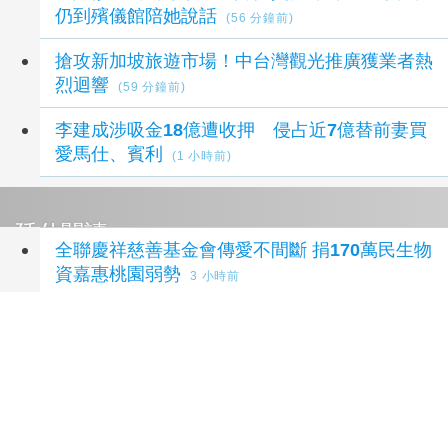
仍到殯儀館陪她說話
(56 分鐘前)
搶攻新加坡旅遊市場！中台灣觀光推廣獲業者熱
烈迴響
(59 分鐘前)
李建成涉吸金18億遭收押 侵占近7億替前妻買
愛馬仕、賓利
(1 小時前)
延伸閱讀
全聯慶祥慈善基金會傳愛不間斷 捐170萬民生物
資嘉惠桃園弱勢
3 小時前
未來帳戶條例三讀送達政院 政院：提憲政作為
8 小時前
澎湖榮服處感謝希望種子基金會捐助學金 讓愛
菊島延續
13 小時前