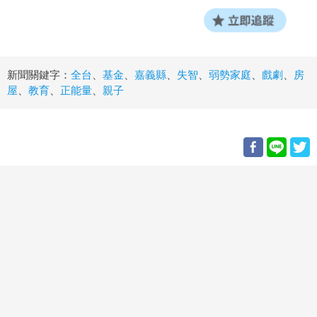
新聞關鍵字：
全台
、
基金
、
嘉義縣
、
失智
、
弱勢家庭
、
戲劇
、
房
屋
、
教育
、
正能量
、
親子