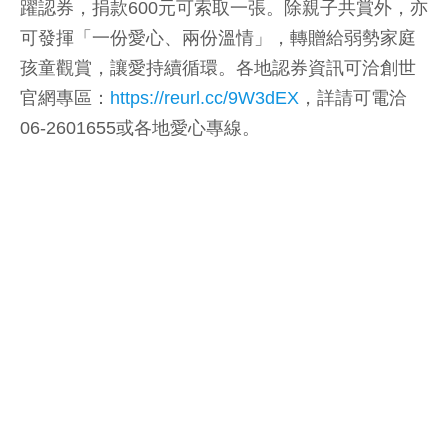
躍認券，捐款600元可索取一張。除親子共賞外，亦
可發揮「一份愛心、兩份溫情」，轉贈給弱勢家庭
孩童觀賞，讓愛持續循環。各地認券資訊可洽創世
官網專區：
https://reurl.cc/9W3dEX
，詳請可電洽
06-2601655或各地愛心專線。