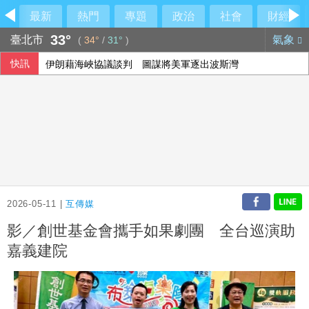
最新
熱門
專題
政治
社會
財經
33°
臺北市
氣象
(
34°
/
31°
)
快訊
伊朗藉海峽協議談判 圖謀將美軍逐出波斯灣
重慶山崩事故 帶出「網格員」中國基層治理機制
川普提名布蘭希任司法部長 獲凱西迪力挺清除障礙
石崇良傳請辭 蔣萬安問：國安會議開了沒？
2026-05-11 |
互傳媒
影／創世基金會攜手如果劇團 全台巡演助
嘉義建院