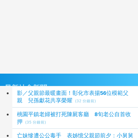
最新社會新聞
影／父親節最暖畫面！彰化市表揚56位模範父
親 兒孫獻花共享榮耀
(32 分鐘前)
桃園平鎮老婦被打死陳屍客廳 8旬老公自首收
押
(35 分鐘前)
亡妹慘遭公公毒手 表姊憶父親節前夕：小舅舅