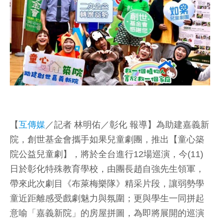
【
互傳媒
／記者 林明佑／彰化 報導】為助建嘉義新
院，創世基金會攜手如果兒童劇團，推出【童心築
院公益兒童劇】，將於全台進行12場巡演，今(11)
日於彰化特殊教育學校，由團長趙自強先生領軍，
帶來此次劇目《布萊梅樂隊》精采片段，讓弱勢學
童近距離感受戲劇魅力與氛圍；更與學生一同拼起
意喻「嘉義新院」的房屋拼圖，為即將展開的巡演