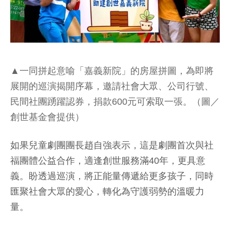
▲一同拼起意喻「嘉義新院」的房屋拼圖，為即將
展開的巡演揭開序幕，邀請社會大眾、公司行號、
民間社團踴躍認券，捐款600元可索取一張。（圖／
創世基金會提供）
如果兒童劇團團長趙自強表示，這是劇團首次與社
福團體公益合作，適逢創世服務滿40年，更具意
義。盼透過巡演，將正能量傳遞給更多孩子，同時
匯聚社會大眾的愛心，轉化為守護弱勢的溫暖力
量。