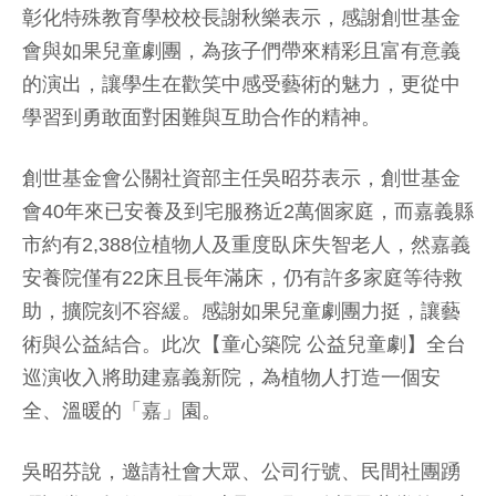
彰化特殊教育學校校長謝秋樂表示，感謝創世基金
會與如果兒童劇團，為孩子們帶來精彩且富有意義
的演出，讓學生在歡笑中感受藝術的魅力，更從中
學習到勇敢面對困難與互助合作的精神。
創世基金會公關社資部主任吳昭芬表示，創世基金
會40年來已安養及到宅服務近2萬個家庭，而嘉義縣
市約有2,388位植物人及重度臥床失智老人，然嘉義
安養院僅有22床且長年滿床，仍有許多家庭等待救
助，擴院刻不容緩。感謝如果兒童劇團力挺，讓藝
術與公益結合。此次【童心築院 公益兒童劇】全台
巡演收入將助建嘉義新院，為植物人打造一個安
全、溫暖的「嘉」園。
吳昭芬說，邀請社會大眾、公司行號、民間社團踴