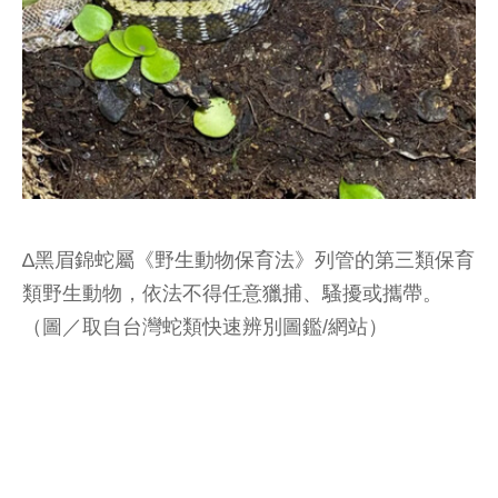
∆黑眉錦蛇屬《野生動物保育法》列管的第三類保育
類野生動物，依法不得任意獵捕、騷擾或攜帶。
（圖／取自台灣蛇類快速辨別圖鑑/網站）