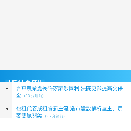
最新社會新聞
台東農業處長許家豪涉圖利 法院更裁提高交保
金
(23 分鐘前)
包租代管成租賃新主流 造市建設解析屋主、房
客雙贏關鍵
(25 分鐘前)
超人再起、讓愛發光！雙福基金會高雄舉辦公益