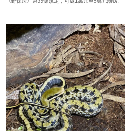
《野保法》第35條規定，可處1萬元至5萬元罰鍰。