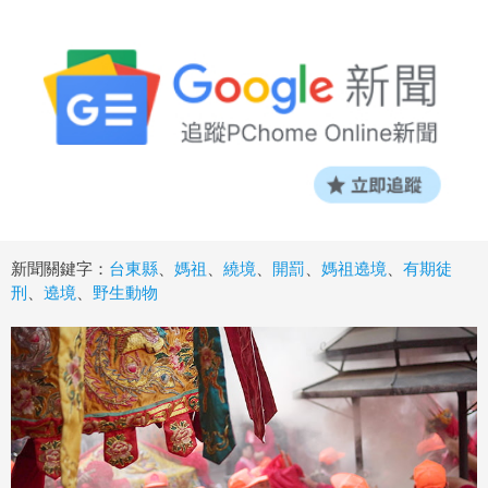
新聞關鍵字：
台東縣
、
媽祖
、
繞境
、
開罰
、
媽祖遶境
、
有期徒
刑
、
遶境
、
野生動物