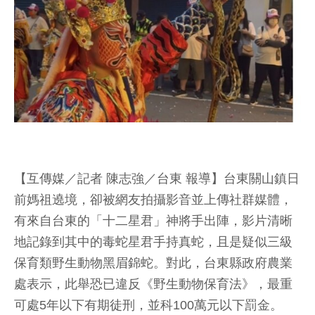
【互傳媒／記者 陳志強／台東 報導】台東關山鎮日
前媽祖遶境，卻被網友拍攝影音並上傳社群媒體，
有來自台東的「十二星君」神將手出陣，影片清晰
地記錄到其中的毒蛇星君手持真蛇，且是疑似三級
保育類野生動物黑眉錦蛇。對此，台東縣政府農業
處表示，此舉恐已違反《野生動物保育法》，最重
可處5年以下有期徒刑，並科100萬元以下罰金。