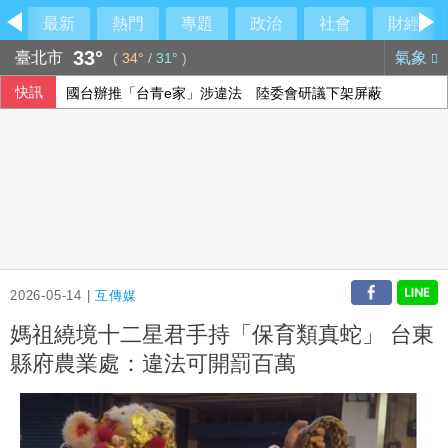
最新
熱門
專題
政治
社會
財經
33°
臺北市
氣象
(
34°
/
31°
)
快訊
國台辦推「台青e家」涉違法 陸委會研議下架屏蔽
鐵人好手江典祐期待亞運 用動漫名言激勵自己
蘇力揚扳倒大馬新秀尤陽 晉韓國羽球大師賽8強
中聯油脂案 政院：遺憾台中仍在政治攻防
2026-05-14 |
互傳媒
媽祖繞境十二星君手持「保育類真蛇」 台東
縣府農業處：違法可開罰百萬