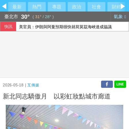
最新
熱門
專題
政治
社會
財經
30°
臺北市
氣象
(
31°
/
28°
)
快訊
美官員：伊朗與阿曼預期很快就荷莫茲海峽達成協議
2026-05-18 |
互傳媒
新北同志驕傲月 以彩虹妝點城市廊道