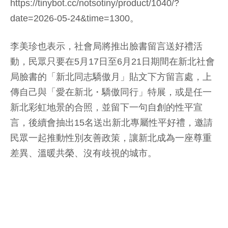
https://tinybot.cc/notsotiny/product/1040/?
date=2026-05-24&time=1300。
李美珍也表示，社會局將推出臉書留言送好禮活
動，民眾只要在5月17日至6月21日期間在新北社會
局臉書的「新北同志驕傲月」貼文下方留言處，上
傳自己與「愛在新北・驕傲同行」特展，或是任一
新北彩虹地景的合照，並留下一句自創的性平宣
言，後續會抽出15名送出新北專屬性平好禮，邀請
民眾一起推動性別友善政策，讓新北成為一座尊重
差異、溫暖共榮、沒有歧視的城市。