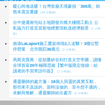
最新社會新聞
暖心跨海送暖！台灣首廟天壇豪捐「300萬」助
熊本震災重建
(38 分鐘前)
台中捷運南屯站土地開發共構大樓開工動土 公
私協力打造宜居新地標實現軌道經濟願景
(1 小時
前)
南港LaLaport施工鷹架倒塌1人送醫！3櫃位暫
停營業 北市開罰30萬元
(2 小時前)
馬斯克寶典：從顛覆矽谷到打造太空帝國，讀懂
全球首富20年極限思維【繁中版限定收錄：給
讀者的手寫寄語印簽】
(2 小時前)
通靈藥師的處方箋：16個人與靈的真實互動，
那些來不及說的、當時沒做的、至今想不通的，
未解與無解，通靈藥師給出處方
(2 小時前)