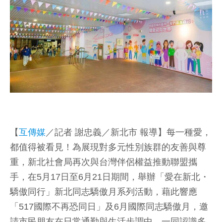
【
互傳媒
／記者 謝忠義／新北市 報導】每一種愛，
都值得被看見！為展現對多元性別族群的友善與尊
重，新北社會局再次與台灣伴侶權益推動聯盟攜
手，在5月17日至6月21日期間，舉辦「愛在新北・
驕傲同行」新北同志驕傲月系列活動，藉此響應
「517國際不再恐同日」及6月國際同志驕傲月，邀
請市民朋友在日常通勤與生活步調中，一同認識多