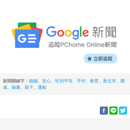
新聞關鍵字：
婚姻
、
安心
、
性別平等
、
手作
、
教育
、
新北市
、
榮
成
、
臉書
、
親子
、
運動