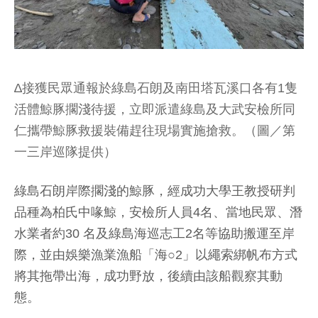
∆接獲民眾通報於綠島石朗及南田塔瓦溪口各有1隻
活體鯨豚擱淺待援，立即派遣綠島及大武安檢所同
仁攜帶鯨豚救援裝備趕往現場實施搶救。（圖／第
一三岸巡隊提供）
綠島石朗岸際擱淺的鯨豚，經成功大學王教授研判
品種為柏氏中喙鯨，安檢所人員4名、當地民眾、潛
水業者約30 名及綠島海巡志工2名等協助搬運至岸
際，並由娛樂漁業漁船「海○2」以繩索綁帆布方式
將其拖帶出海，成功野放，後續由該船觀察其動
態。