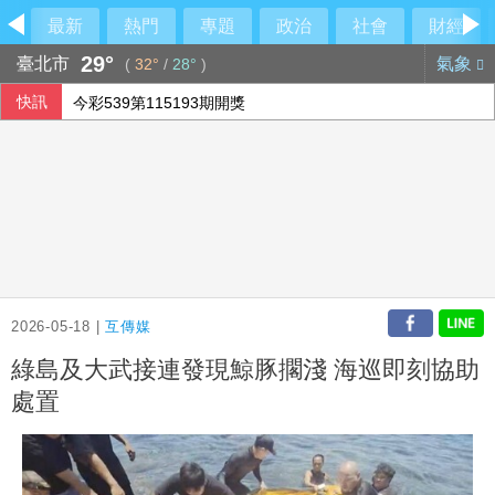
最新
熱門
專題
政治
社會
財經
29°
臺北市
氣象
(
32°
/
28°
)
快訊
今彩539第115193期開獎
威力彩第115064期開獎
電信三雄前7月每股盈餘 台灣大蟬聯奪冠
星宇航空7月營收成長43% 虎航看好客運旺到年底
2026-05-18 |
互傳媒
綠島及大武接連發現鯨豚擱淺 海巡即刻協助
處置