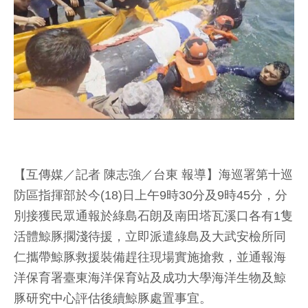
【互傳媒／記者 陳志強／台東 報導】海巡署第十巡
防區指揮部於今(18)日上午9時30分及9時45分，分
別接獲民眾通報於綠島石朗及南田塔瓦溪口各有1隻
活體鯨豚擱淺待援，立即派遣綠島及大武安檢所同
仁攜帶鯨豚救援裝備趕往現場實施搶救，並通報海
洋保育署臺東海洋保育站及成功大學海洋生物及鯨
豚研究中心評估後續鯨豚處置事宜。