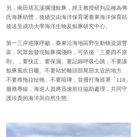
另，南田塔瓦溪擱淺鯨豚，經王教授研判品種為弗
氏海豚幼體，後續交由海洋保育署臺東海洋保育站
後送至成功大學海洋生物及鯨豚研究中心。
第一三岸巡隊呼籲，臺東沿海地區野生動物資源豐
富，民眾如發現鯨豚擱淺時，可依循「三要四不原
則」，要扶正、要保濕、要記錄呼吸心跳，不要讓
鯨豚風吹日曬、不要站於離頭部尾部太近的地方、
不要推拖拉扯牠、不要喧嘩，並撥打海巡署「118」
服務專線，海巡人員將迅速前往協助處理，共同守
護珍貴的海洋與自然生態。