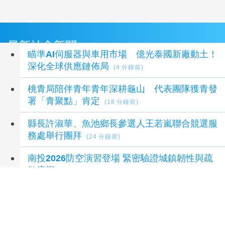
最新社會新聞
瞄準AI伺服器與車用市場 億光泰國新廠動土！
深化全球供應鏈佈局
(4 分鐘前)
桃青局陪伴青年青年深耕龜山 代表團隊獲青發
署「青聚點」肯定
(18 分鐘前)
縣長許淑華、魚池鄉長參選人王若嵐聯合競選服
務處舉行團拜
(24 分鐘前)
南投2026防空演習登場 緊密驗證城鎮韌性與疏
散應變
(36 分鐘前)
高雄北九州再聯手援熊本！餐車直奔災區暖胃又
暖心
(41 分鐘前)