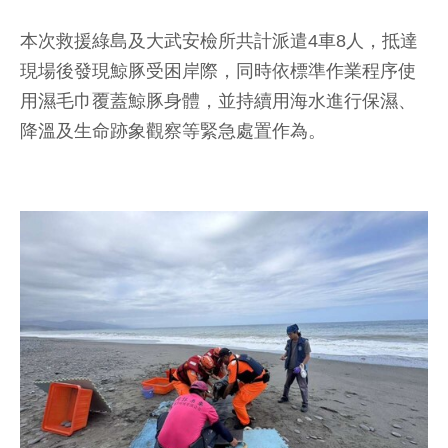
本次救援綠島及大武安檢所共計派遣4車8人，抵達
現場後發現鯨豚受困岸際，同時依標準作業程序使
用濕毛巾覆蓋鯨豚身體，並持續用海水進行保濕、
降溫及生命跡象觀察等緊急處置作為。