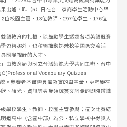
導】「2026年台中市專業英文聽寫說與詞彙能力
果出爐，昨（5）日在台中家商學生活動中心舉
2位校園主管、13位教師、297位學生、176位
，雙語教育的扎根，除鼓勵學生透過各項英語競賽
語學習興趣外，也積極推動姊妹校等國際交流活
多具國際視野的人才。
盃」由教育局與國立台灣師範大學共同主辦、台中
ssional Vocabulary Quizzes
詞彙評測系統。參賽者不僅需具備紮實的單字量，更考驗在
餐飲、觀光、資訊等專業領域英文詞彙的即時辨識
各級學校學生、教師、校園主管參與；這次比賽結
與明道高中（含國中部）為公、私立學校中得獎人