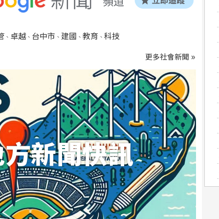
管
卓越
台中市
建國
教育
科技
、
、
、
、
、
更多社會新聞 »
地方新聞快訊