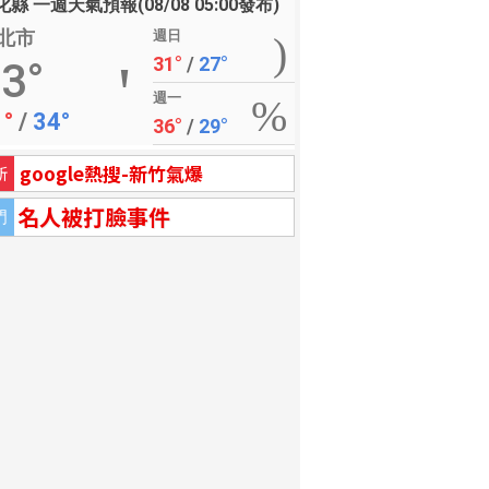
縣 一週天氣預報(08/08 05:00發布)
北市
週日
31°
/
27°
3°
週一
1°
/
34°
36°
/
29°
google熱搜-新竹氣爆
新
名人被打臉事件
門