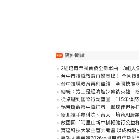
延伸閱讀
2組培育樂團首發全新單曲 3組人氣樂團同台
台中市技職教育再攀高峰！ 全國技
台中技職教育再創佳績 全國技能競
總統：勞工是經濟進步幕後英雄 
從桌遊到國際行動藍圖 115年僑
瑪帝斯觀察中職打者 擊球佳但長
新北攜手農科院、台大 培育AI農
救國團「阿里山新中橫輕健行公益梯
育達科技大學主管共識營 以成就學
臺銀人壽榮獲2026保險雙料信望愛