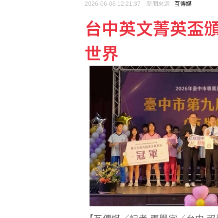
2026-06-06 12:21:37 新聞來源 :
互傳媒
颱風昌鴻恐撲向日本 可
台中英文菁英盃
重慶山崩事故 帶出「網
世界