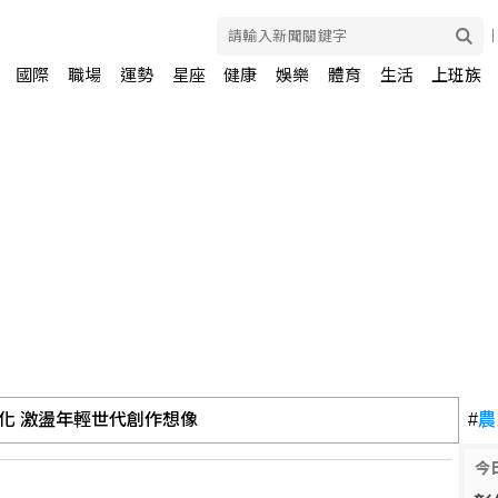
國際
職場
運勢
星座
健康
娛樂
體育
生活
上班族
化 激盪年輕世代創作想像
#
農
濱海打擊 無人機秀攻擊力
今