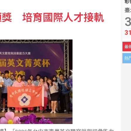
彰化
能從東北登陸並穿越本州
臺
頒獎 培育國際人才接軌
3
格員」中國基層治理機制
3
最
熱