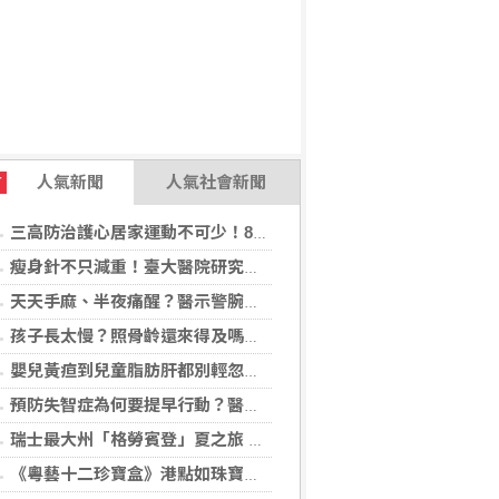
人氣新聞
人氣社會新聞
T
三高防治護心居家運動不可少！888知能宣導互動遊戲，掌握自己的健康密碼
瘦身針不只減重！臺大醫院研究：有機會降低13種肥胖相關癌症41%風險
天天手麻、半夜痛醒？醫示警腕隧道症候群 女性發生率最高增10倍
孩子長太慢？照骨齡還來得及嗎？AI骨齡輔助判讀系統成臨床評估重要參考
嬰兒黃疸到兒童脂肪肝都別輕忽！醫揭不同年齡「肝病警訊」
預防失智症為何要提早行動？醫揭：ApoE基因檢測助提早看見失智風險
瑞士最大州「格勞賓登」夏之旅 推薦6座山間秘境，感受不同阿爾卑斯療癒度假風情！
《粵藝十二珍寶盒》港點如珠寶藝術 臺中勤美洲際明娟樓餐桌變成精品櫃位？