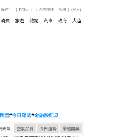
股市
PChome
合作媒體
說明
(登入)
消費
旅遊
雜誌
汽車
政府
大陸
民曆
#
今日運勢
#
金融股配息
日天氣
空氣品質
今日運勢
樂透開獎