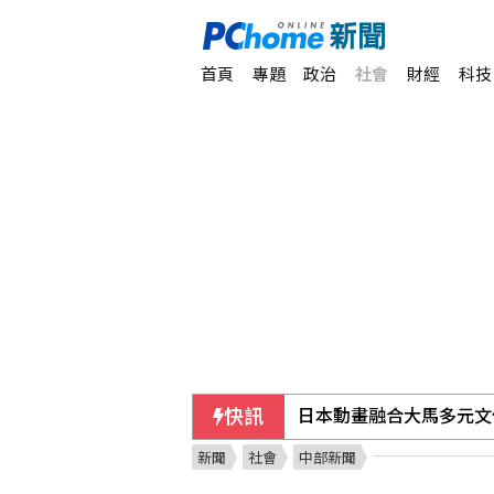
首頁
專題
政治
社會
財經
科技
日本動畫融合大馬多元文
快訊
賴總統視導海軍漢光演習
新聞
社會
中部新聞