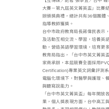
【互傳媒／記者 張學宜／台中 報
大賽－第九屆英文菁英盃」比賽結
辦頒獎典禮，總計共有36個團體、
指導教師獲獎。
台中市政府教育局長蔣偉民表示
及活動互相交流、學習，培養英
動，營造英語學習環境，培育更
教育局指出，「台中市英文菁英
家商承辦，本屆競賽全面採用PVQC(Profe
Certification)專業英文
電腦化環境下，對醫學與護理、
與聽寫說能力。
「台中市英文菁英盃」每年開放
果，個人獎表現方面，台中高工