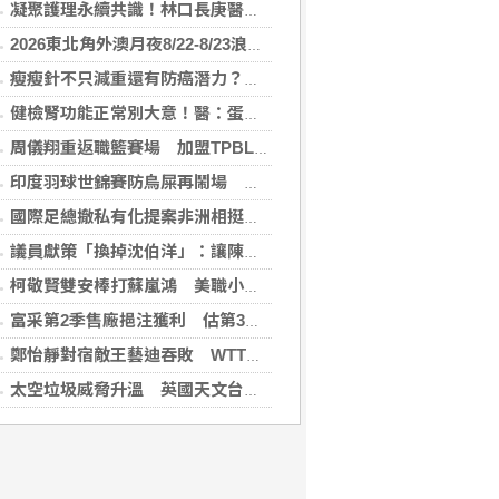
凝聚護理永續共識！林口長庚醫院攜手各界打造永續護理職場，共創健康台灣
2026東北角外澳月夜8/22-8/23浪漫登場！ 感受一「夏」東北角夜的浪漫！
瘦瘦針不只減重還有防癌潛力？臺大醫揭肥胖族群用藥 肥胖相關癌症風險降
健檢腎功能正常別大意！醫：蛋白尿異常恐是洗腎警訊
周儀翔重返職籃賽場 加盟TPBL新北國王
印度羽球世錦賽防鳥屎再鬧場 花逾6千萬翻新場館
國際足總撤私有化提案非洲相挺 歐洲仍不滿持續抵制
議員獻策「換掉沈伯洋」：讓陳時中再輸一次
柯敬賢雙安棒打蘇嵐鴻 美職小聯盟台灣內戰教士贏
富采第2季售廠挹注獲利 估第3季營收下滑
鄭怡靜對宿敵王藝迪吞敗 WTT橫濱冠軍戰止步16強
太空垃圾威脅升溫 英國天文台緊盯4.6萬塊碎片