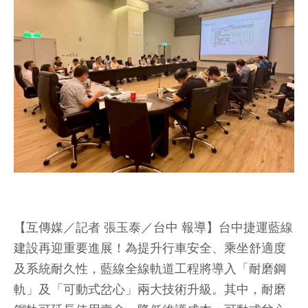
【互傳媒／記者 張玉泰／台中 報導】台中捷運藍線
建設再迎重要進展！為提升行車安全、乘坐舒適度
及系統耐久性，藍線全線軌道工程將導入「耐磨鋼
軌」及「可動式岔心」兩大技術升級。其中，耐磨