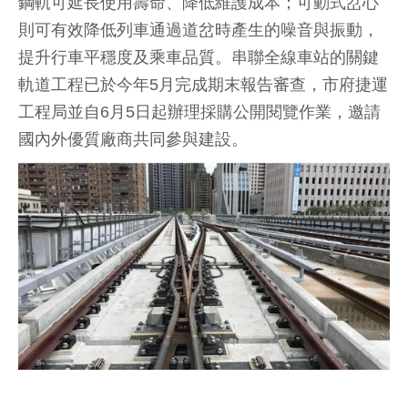
鋼軌可延長使用壽命、降低維護成本；可動式岔心
則可有效降低列車通過道岔時產生的噪音與振動，
提升行車平穩度及乘車品質。串聯全線車站的關鍵
軌道工程已於今年5月完成期末報告審查，市府捷運
工程局並自6月5日起辦理採購公開閱覽作業，邀請
國內外優質廠商共同參與建設。