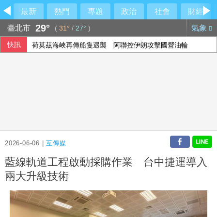
最新
熱門
專題
政治
社會
財經
29°
臺北市
氣象
(
31°
/
27°
)
快訊
荷莫茲海峽再傳船隻遇襲 阿聯控伊朗攻擊國營油輪
空腹運動好不好？中醫教你掌握最佳運動時機
休達危機凸顯邊境脆弱 智庫學者籲建立歐盟統一方案
今彩539第115192期開獎
2026-06-06 |
互傳媒
藍線軌道工程啟動採購作業 台中捷運導入
兩大升級技術