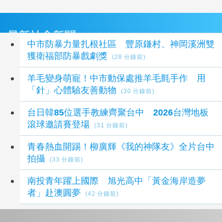
最新社會新聞
中市防暴力量扎根社區 豐原鎌村、神岡溪洲雙
獲衛福部防暴戲劇獎
(28 分鐘前)
羊毛變身萌寵！中市動保處推羊毛氈手作 用
「針」心體驗友善動物
(30 分鐘前)
台日韓85位選手教練齊聚台中 2026台灣地板
滾球邀請賽登場
(31 分鐘前)
青春熱血開踢！柳廣輝《我的神隊友》全片台中
拍攝
(33 分鐘前)
南投青年躍上國際 旭光高中「黃金海岸造夢
者」赴澳圓夢
(42 分鐘前)