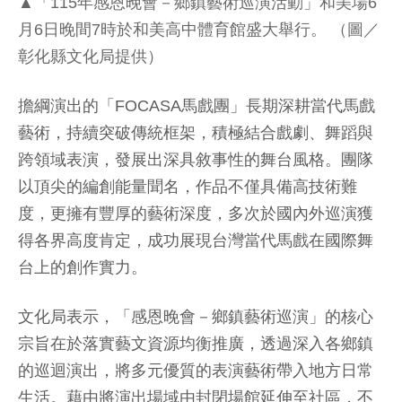
▲「115年感恩晚會－鄉鎮藝術巡演活動」和美場6
月6日晚間7時於和美高中體育館盛大舉行。 （圖／
彰化縣文化局提供）
擔綱演出的「FOCASA馬戲團」長期深耕當代馬戲
藝術，持續突破傳統框架，積極結合戲劇、舞蹈與
跨領域表演，發展出深具敘事性的舞台風格。團隊
以頂尖的編創能量聞名，作品不僅具備高技術難
度，更擁有豐厚的藝術深度，多次於國內外巡演獲
得各界高度肯定，成功展現台灣當代馬戲在國際舞
台上的創作實力。
文化局表示，「感恩晚會－鄉鎮藝術巡演」的核心
宗旨在於落實藝文資源均衡推廣，透過深入各鄉鎮
的巡迴演出，將多元優質的表演藝術帶入地方日常
生活。藉由將演出場域由封閉場館延伸至社區，不