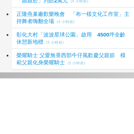
「娘娘腔」判賠2萬元
(4 小時前)
正隆燕巢廠歡樂晚會 「布一樣文化工作室」主
持舞者嗨翻全場
(4 小時前)
彰化大村「波波星球公園」啟用 4500坪全齡
休憩新地標
(5 小時前)
榮耀騎士 父愛無畏西部牛仔風歡慶父親節 模
範父親化身榮耀騎士
(5 小時前)
延伸閱讀
影／王功漁火節海洋音樂會 玖壹壹壓軸、煙火
嗨翻王功漁港
4 小時前
父親節「蚵」氣旺！王功漁火節湧破萬人
5 小時
前
彰化大村「波波星球公園」啟用 4500坪全齡