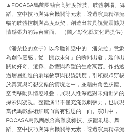
▲FOCASA馬戲團融合高難度雜技、肢體劇場、舞
蹈、空中技巧與舞台機關等元素，透過演員精準流
暢的肢體控制與高度默契，創造出兼具視覺震撼與
情感張力的舞台畫面。 （圖／彰化縣文化局提供）
《潘朵拉的盒子》以希臘神話中的「潘朵拉」意象
為創作靈感，從「開啟未知」的瞬間出發，延伸出
關於好奇、選擇、恐懼與希望的生命寓言。作品透
過層層推進的劇場敘事與視覺調度，引領觀眾穿梭
於真實與幻想交錯的情境之中，並藉由角色肢體、
空間移動與情感堆疊，展現人性深處對未知世界的
探索與凝視。整體演出不僅充滿戲劇張力，也展現
當代馬戲藝術細膩而富有哲思的一面。演出中，
FOCASA馬戲團融合高難度雜技、肢體劇場、舞
蹈、空中技巧與舞台機關等元素，透過演員精準流