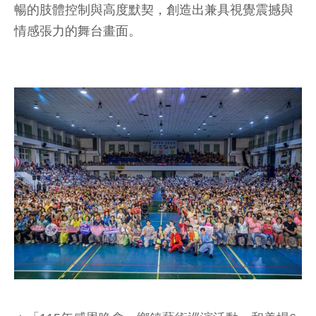
暢的肢體控制與高度默契，創造出兼具視覺震撼與
情感張力的舞台畫面。