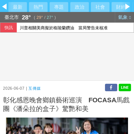
最新
熱門
專題
政治
社會
財經
28°
臺北市
氣象
(
29°
/
27°
)
快訊
川普相關美商擬於格陵蘭鑽油 當局警告未核准
2026-06-07 |
互傳媒
彰化感恩晚會鄉鎮藝術巡演 FOCASA馬戲
團《潘朵拉的盒子》驚艷和美