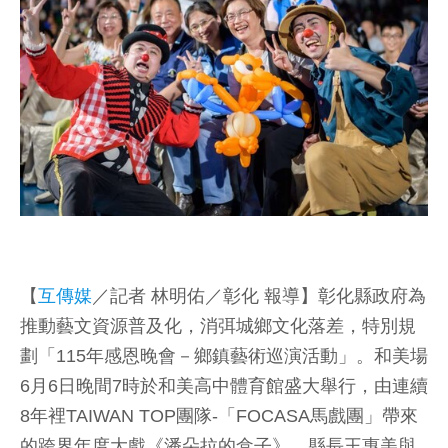
【
互傳媒
／記者 林明佑／彰化 報導】彰化縣政府為
推動藝文資源普及化，消弭城鄉文化落差，特別規
劃「115年感恩晚會－鄉鎮藝術巡演活動」。和美場
6月6日晚間7時於和美高中體育館盛大舉行，由連續
8年裡TAIWAN TOP團隊-「FOCASA馬戲團」帶來
的跨界年度大戲《潘朵拉的盒子》，縣長王惠美與