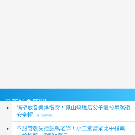
最新社會新聞
隔壁放音樂爆衝突！鳳山燒臘店父子遭控辱罵砸
安全帽
(4 小時前)
不服管教失控飆罵老師！小三童當眾比中指飆