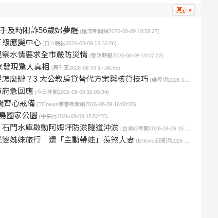
手及時阻詐56歲婦夢醒
(匯流新聞網2026-08-09 18:58:27)
三級應變中心
(自立晚報2026-08-09 18:33:26)
視察水情要求全市嚴防災情
(警政時報2026-08-09 18:07:22)
家發現驚人真相
(周刊王2026-08-09 17:48:55)
怎麼辦？3 大公教房貸替代方案與核貸技巧
(樂屋網2026-08-09 17:20:03)
市府急回應
(今日新聞2026-08-09 16:09:34)
間齊心戒備
(TCnews慈善新聞網2026-08-09 16:00:00)
島國家公園
(中央社2026-08-09 15:52:25)
 石門水庫啟動阿姆坪防淤隧道沖淤
(台灣好新聞2026-08-09 15:37:18)
老婆姊妹旅行 還「主動帶娃」羨煞人妻
(ENews新聞網2026-08-09 15:20:02)