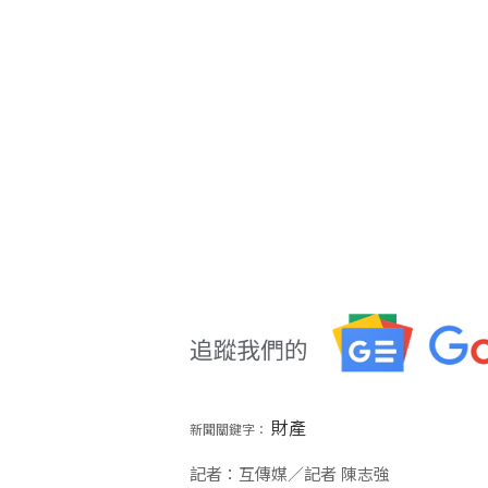
財產
新聞關鍵字：
記者：互傳媒／記者 陳志強