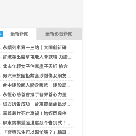
最新
新聞
最新影音新聞
W
永續列車第十三站｜大同創新研究院開創產學新局、聚焦數位、低碳雙軸轉型
許淑華出席草屯老人會就職 力讚李鎗富連任引領全縣最大社團
北市年輕女子住家產子夭折 檢方殺人罪聲押法院飭回
男汽車旅館拒戴套涉毆傷女網友 警起出改造槍彈送辦
台中建設超人變身暖爸 建設局「大手牽小手」親子同樂歡度父親節
永恆心慈善會攜手各界善心力量 熱血傳愛守護生命希望
檢方抗告成功 台東農業處長涉圖利羈押禁見
嘉義義竹死亡車禍！姑姪閃違停遭後車追撞1死1傷
屏東鎢業董座遭虐殺今告別式！政商、員工含淚送別
「警察先生可以幫忙嗎？」轎車尖峰時段拋錨 雙警秒變推車大力士