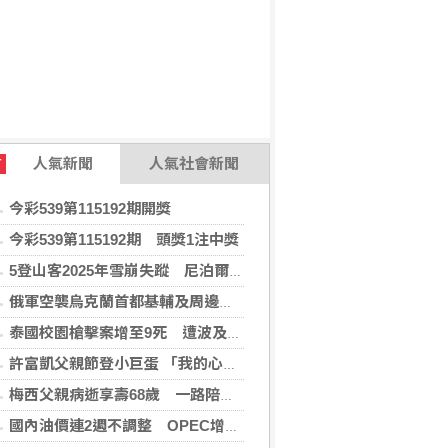
人氣新聞
人氣社會新聞
T
今彩539第115192期開獎
今彩539第115192期 頭獎1注中獎
5登山客2025年雪崩失蹤 尼泊爾救難隊尋獲遺體
俄軍空襲烏克蘭首都基輔及周邊區域 造成4人喪命
泰國校園槍擊案增至9死 遭波及12歲女童不治
許富凱父親節登小巨蛋 「我的心肝寶貝」思念爸爸
梅西父親病逝享壽68歲 一路陪伴兒子闖蕩足壇
國內油價連2週不調整 OPEC增產國際油價跌