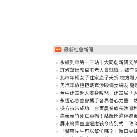
最新社會新聞
永續列車第十三站｜大同創新研究
許淑華出席草屯老人會就職 力讚李
北市年輕女子住家產子夭折 檢方殺
男汽車旅館拒戴套涉毆傷女網友 警
台中建設超人變身暖爸 建設局「
永恆心慈善會攜手各界善心力量 
檢方抗告成功 台東農業處長涉圖
嘉義義竹死亡車禍！姑姪閃違停遭後
屏東鎢業董座遭虐殺今告別式！政
「警察先生可以幫忙嗎？」轎車尖