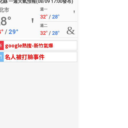
縣 一週天氣預報(08/09 17:00發布)
北市
週一
32°
/
28°
8°
週二
8°
/
29°
32°
/
28°
google熱搜-新竹氣爆
新
名人被打臉事件
門