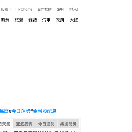
股市
PChome
合作媒體
說明
(登入)
消費
旅遊
雜誌
汽車
政府
大陸
民曆
#
今日運勢
#
金融股配息
日天氣
空氣品質
今日運勢
樂透開獎