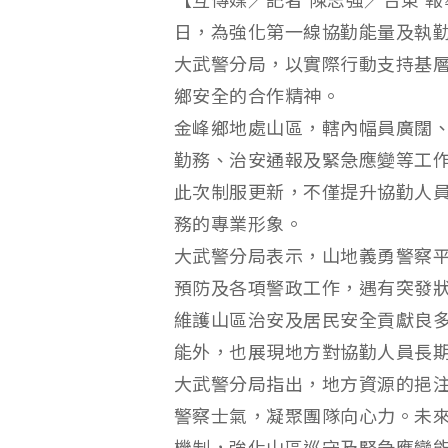
【互傳媒／記者 陳志強／台東 
日，為強化第一線協勤能量及執
大武警分局，以實際行動支持基
鄉安全的合作精神。
金峰鄉地處山區，轄內幅員廣闊
勤務、治安通報及緊急應變等工
此次制服更新，不僅提升協勤人
務的專業形象。
大武警分局表示，山地義勇警察
預防及各項警政工作，遇有突發
維護山區治安及居民安全貢獻良
能外，也展現地方對協勤人員長
大武警分局指出，地方資源的挹
警察士氣，凝聚團隊向心力。未