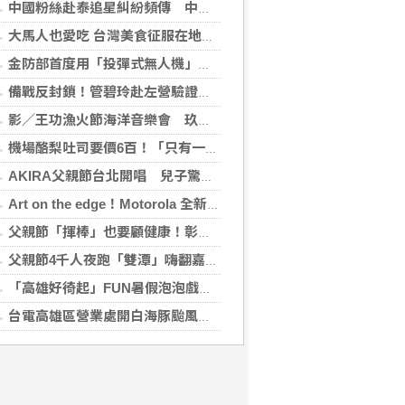
中國粉絲赴泰追星糾紛頻傳 中國駐泰使館籲文明守法
大馬人也愛吃 台灣美食征服在地味蕾
金防部首度用「投彈式無人機」火力圍剿敵軍
備戰反封鎖！管碧玲赴左營驗證海巡平戰轉換
影／王功漁火節海洋音樂會 玖壹壹壓軸、煙火嗨翻王功漁港
機場酪梨吐司要價6百！「只有一片麵包」旅客傻眼 專家揭高價背後原因
AKIRA父親節台北開唱 兒子驚喜獻聲「爸爸I Love You」
Art on the edge！Motorola 全新 edge 70 pro 纖薄登場 「電量王者，軍規耐用」moto g37 power 同步亮相
父親節「揮棒」也要顧健康！彰基現身原民壘球賽
父親節4千人夜跑「雙潭」嗨翻嘉義 黃敏惠鳴槍：運動打造幸福城市
「高雄好徛起」FUN暑假泡泡戲水樂園開張囉
台電高雄區營業處開白海豚颱風災害整備會議