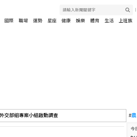
國際
職場
運勢
星座
健康
娛樂
體育
生活
上班族
外交部組專案小組啟動調查
#
農
今
朗條件 否則不開放荷莫茲海峽