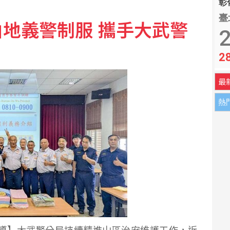
彰化
臺
地義警制服 攜手大武警
油 自主進口黃豆產製成品油
2
2
固帶快解鎖鬆脫、未裝引信藥包
最
熱