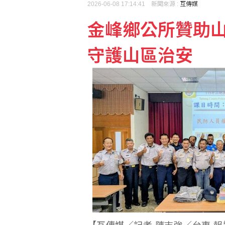
2026-06-08 17:14:41 新聞來源 :
互傳媒
金峰鄉公所贊助山
台糖：下半年停購外購粗
守護山區治安
陸勤部回應榴彈掉落：繫