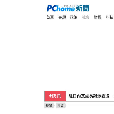
首頁
專題
政治
社會
財經
科技
快訊
駐日內瓦處長疑涉霸凌 
新聞
社會
革命衛隊要求美國滿足伊