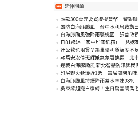
延伸閱讀
匯款300萬元要買虛擬貨幣 警銀聯
嚴防白海豚颱風 台中水利局啟動
白海豚颱風強降雨襲桃園 張善政
日81歲婦「家中堆滿紙箱」 兒返
連公教也限貸？築巢優利貸額度不足
蔣萬安沒停班課搬氣象署挨轟 北
迎戰白海豚颱風 新北智慧防汛與民
印尼野火延燒近1週 當局關閉爪哇
白海豚颱風持續降雨蓄水率達98%
吳東諺超寵白家綺！生日驚喜親喬