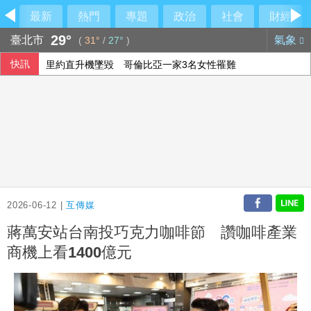
最新
熱門
專題
政治
社會
財經
29°
臺北市
氣象
(
31°
/
27°
)
快訊
里約直升機墜毀 哥倫比亞一家3名女性罹難
伊朗列荷莫茲全面開放條件 要美同意終戰並撤軍
2026-06-12 |
互傳媒
蔣萬安站台南投巧克力咖啡節 讚咖啡產業
商機上看1400億元