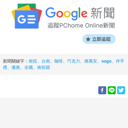
新聞關鍵字：
南投
、
台南
、
咖啡
、
巧克力
、
蔣萬安
、
sogo
、
伴手
禮
、
優惠
、
全國
、
南投縣