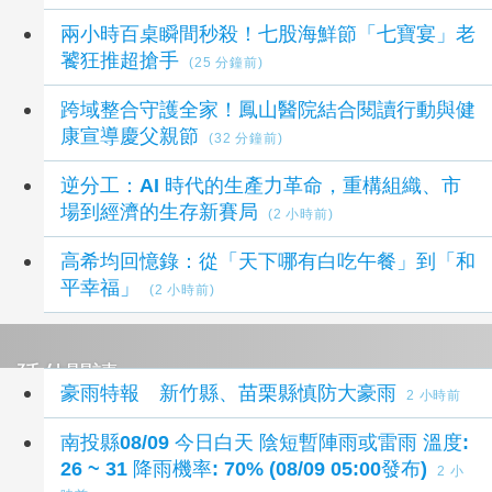
兩小時百桌瞬間秒殺！七股海鮮節「七寶宴」老
饕狂推超搶手
(25 分鐘前)
跨域整合守護全家！鳳山醫院結合閱讀行動與健
康宣導慶父親節
(32 分鐘前)
逆分工：AI 時代的生產力革命，重構組織、市
場到經濟的生存新賽局
(2 小時前)
高希均回憶錄：從「天下哪有白吃午餐」到「和
平幸福」
(2 小時前)
延伸閱讀
豪雨特報 新竹縣、苗栗縣慎防大豪雨
2 小時前
南投縣08/09 今日白天 陰短暫陣雨或雷雨 溫度:
26 ~ 31 降雨機率: 70% (08/09 05:00發布)
2 小