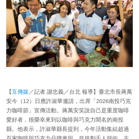
【
互傳媒
／記者 謝忠義／台北 報導】臺北市長蔣萬
安今（12）日應許淑華邀請，出席「2026南投巧克
力咖啡節」宣傳活動。蔣萬安笑說自己是重度咖啡
愛好者，很榮幸來到以咖啡與巧克力聞名的南投
縣。他表示，許淑華縣長提到，今年活動集結超過
百家咖啡與巧克力品牌參與，並規劃千人踩街、主