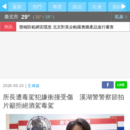
最新
熱門
專題
政治
社會
財經
29°
臺北市
氣象
(
31°
/
28°
)
快訊
聲稱防範網安隱患 北京對美企帕羅奧圖產品進行審查
總統府8日開放參觀 文化部策劃科幻漫畫特展
外野助殺王連霸中 郭天信喊話挑戰生涯百助殺
漢光第2天 軍備局演練戰時產線疏遷強化作戰持續力
2026-06-15 |
互傳媒
所長遭毒駕犯嫌衝撞受傷 溪湖警警察節拍
片籲拒絕酒駕毒駕