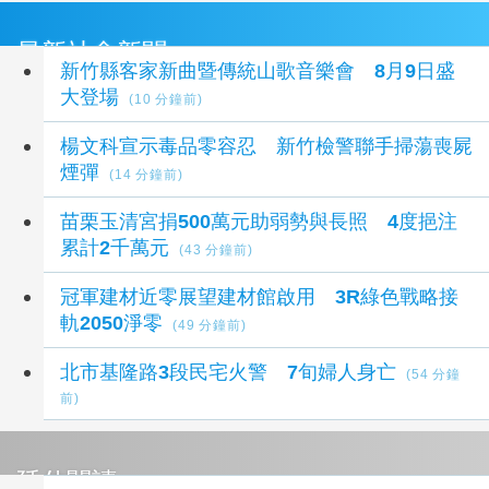
最新社會新聞
新竹縣客家新曲暨傳統山歌音樂會 8月9日盛
大登場
(10 分鐘前)
楊文科宣示毒品零容忍 新竹檢警聯手掃蕩喪屍
煙彈
(14 分鐘前)
苗栗玉清宮捐500萬元助弱勢與長照 4度挹注
累計2千萬元
(43 分鐘前)
冠軍建材近零展望建材館啟用 3R綠色戰略接
軌2050淨零
(49 分鐘前)
北市基隆路3段民宅火警 7旬婦人身亡
(54 分鐘
前)
延伸閱讀