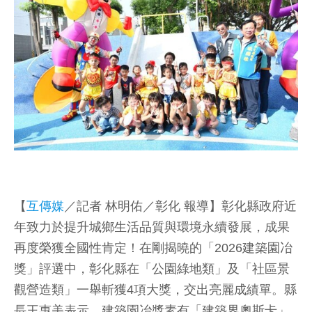
【
互傳媒
／記者 林明佑／彰化 報導】彰化縣政府近
年致力於提升城鄉生活品質與環境永續發展，成果
再度榮獲全國性肯定！在剛揭曉的「2026建築園冶
獎」評選中，彰化縣在「公園綠地類」及「社區景
觀營造類」一舉斬獲4項大獎，交出亮麗成績單。縣
長王惠美表示，建築園冶獎素有「建築界奧斯卡」