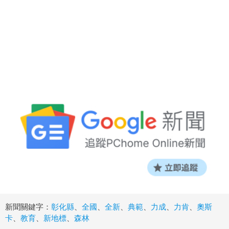
新聞關鍵字：
彰化縣
、
全國
、
全新
、
典範
、
力成
、
力肯
、
奧斯
卡
、
教育
、
新地標
、
森林