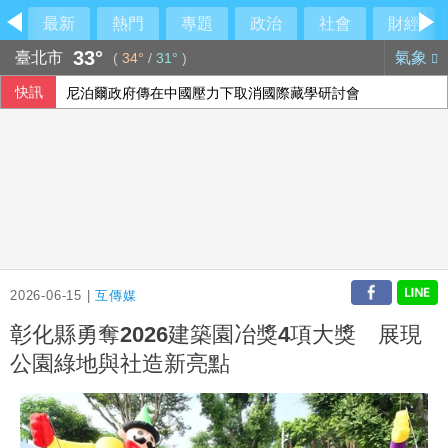
最新
熱門
專題
政治
社會
財經
33°
臺北市
氣象
(
34°
/
31°
)
快訊
尼泊爾政府傳在中國壓力下取消國際藏學研討會
40公里就能做公益 富邦全民線上跑至10月底
台韓出口首度超越日本 AI半導體需求成關鍵推手
農水署活動喊「黃世杰凍蒜」 他舉報賄選
2026-06-15 |
互傳媒
彰化縣勇奪2026建築園冶獎4項大獎 展現
公園綠地與社造新亮點