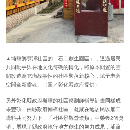
▲埔鹽鄉豐澤社區的「石二創生園區」，透過居民
共同動手與在地文化符碼的轉化，將原本閒置的空
間改造為充滿故事性的社區聚落新核心，賦予老舊
空間全新靈魂。（圖／彰化縣政府提供）
另外彰化縣政府辦理的社區規劃師輔導計畫同樣成
果豐碩，由縣政府輔導社區，凝聚在地居民以雇工
購料共同努力下，「社區景觀營造類」中榮獲2個獎
項，展現了縣政府執行地方創生的努力成果，埔鹽