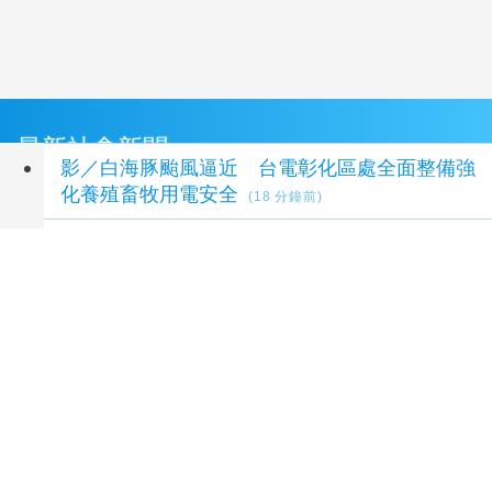
最新社會新聞
影／白海豚颱風逼近 台電彰化區處全面整備強
化養殖畜牧用電安全
(18 分鐘前)
父親節「爸氣加碼」竹山紫南宮辦公益捐血 捐
250cc送項鍊、500cc送馬年套幣
(24 分鐘前)
AI健康管理、2分鐘認知篩檢 中山醫大辦台加
智慧醫療新創交流
(32 分鐘前)
金門港旅運中心啟用 通力27座設備支援小三
通旅運
(37 分鐘前)
內政部向憲法法庭遞狀 聲請解散統促黨
(59 分