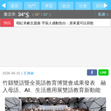
最新
熱門
專題
政治
社會
財經
34°
臺北市
氣象
(
36°
/
32°
)
快訊
唱紅夯劇主題曲 宇宙人感動告白：原來還可以寫歌
路透：熱浪衝擊歐洲經濟和旅遊業 加劇食品通膨
美戰爭部次長：美盼夥伴加強國防 以實力建構和平
台灣迎最大繼承潮 保經提醒留意傳承2挑戰
2026-06-15 |
互傳媒
竹縣雙語暨全英語教育博覽會成果發表 融
入母語、AI、生活應用展雙語教育新動能