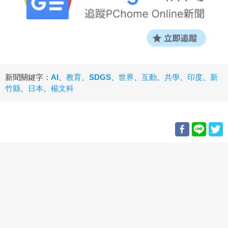
新聞關鍵字：
AI
、
教育
、
SDGS
、
世界
、
互動
、
共學
、
印度
、
新
竹縣
、
日本
、
楊文科