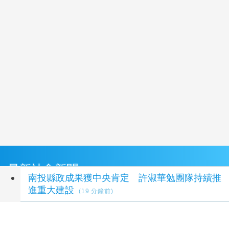
最新社會新聞
南投縣政成果獲中央肯定 許淑華勉團隊持續推
進重大建設
(19 分鐘前)
中市攜手農試所推食農教育 瑞井國小分享國家
永續發展獎經驗
(27 分鐘前)