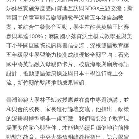
姊妹校實施深度雙向實地互訪與SDGs主題交流；新
豐國中的童軍與音樂雙語教學深耕五年並自編教
案，並結合午餐影音互動，學生在酷英英聽王比賽
參與率達100%；麻園國小落實沃土模式教學並與美
菲小學開展國際視訊與書信交流，深根雙語教育讓
五年級學生學習能力檢測成績優於全縣平均；石光
國中將英語融入母親節卡片、校慶海報與廁所標語
設計，推動雙語健康操並與日本中學進行線上交
流，新竹縣的雙語推動成果豐碩。
臺灣師範大學林子斌教授應邀在會中專題演講，並
和與會的校長、家長進行論壇交流，他指出，政策
的深耕與轉型絕非一蹴可幾，我們需要給予教育現
場更多的耐心與陪伴，才能夠持續且穩健地往前推
動雙語教育。中央大學詹明峰教授指出，語言學習