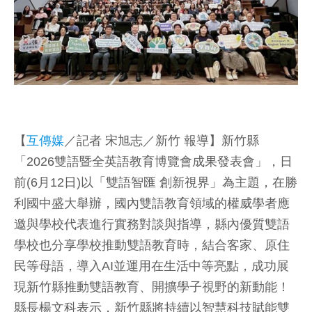
【
互傳媒
／記者 宋旭志／新竹 報導】新竹縣
「2026雙語暨全英語教育博覽會成果發表會」，日
前(6月12日)以「雙語智匯 創新視界」為主題，在勝
利國中盛大舉辦，國內雙語教育領域的權威學者應
邀與學校代表進行實務對談與指導，縣內優質雙語
學校也分享學校推動雙語教育時，結合客家、原住
民等母語，導入AI並運用在生活中等亮點，成功展
現新竹縣推動雙語教育、開擴學子視野的新動能！
縣長楊文科表示，新竹縣將持續以智慧科技賦能雙