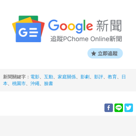
新聞關鍵字：
電影
、
互動
、
家庭關係
、
影劇
、
影評
、
教育
、
日
本
、
桃園市
、
沖繩
、
臉書