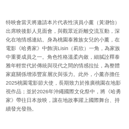
特映會當天將邀請本片代表性演員小薰（黃瀞怡）
出席映後影人見面會，與觀眾近距離交流互動，深
化在地情感連結。身為桃園泰雅族女兒的小薰，在
電影《哈勇家》中飾演Lisin（莉欣）一角，為家族
中重要成員之一。角色性格溫柔內斂，細膩詮釋泰
雅年輕世代於傳統與現代之間的情感拉扯，為整體
家庭關係增添豐富層次與張力。此外，小薰亦擔任
2025桃園電影節大使，長期致力於推廣桃園在地影
視作品；並於2026年沖繩國際文化祭中，將《哈勇
家》帶往日本放映，讓在地故事躍上國際舞台、持
續發光發熱。