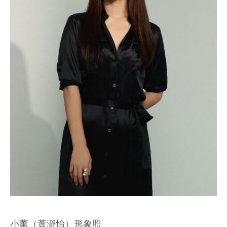
小薰（黃瀞怡）形象照