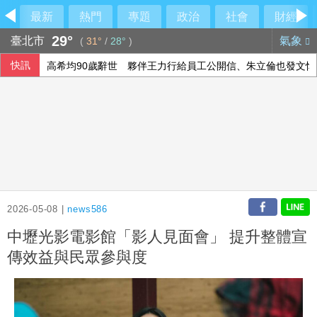
最新
熱門
專題
政治
社會
財經
29°
臺北市
氣象
(
31°
/
28°
)
快訊
高希均90歲辭世 夥伴王力行給員工公開信、朱立倫也發文悼
德媒：中歐開始為可能升級的貿易摩擦做準備
在野質疑NCC主秘協商預算 政院：委員全出缺所致
今彩539第115190期 頭獎3注中獎
2026-05-08 |
news586
中壢光影電影館「影人見面會」 提升整體宣
傳效益與民眾參與度