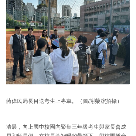
蔣偉民局長目送考生上專車。（圖/謝榮浤拍攝）
清晨，向上國中校園內聚集三年級考生與家長會成