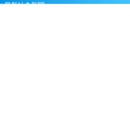
最新社會新聞
藉採購BNT疫苗詐慈濟 幕後宗教團體夫婦接
押禁見
(4 小時前)
落實ESG從旅行開始 和逸飯店台南西門館推
食農教育與文化走讀
(4 小時前)
男駕車至議員服務處外揚言開槍 台中警逮人法
辦
(5 小時前)
「茶鄉墨韻」書法聯展登場 濁水溪社大以筆墨
深耕社區藝文
(5 小時前)
許淑華表揚南投模範父親 感謝無私付出與家庭
貢獻
(5 小時前)
延伸閱讀
台中公私協力造林護港 魚苗放流共護海洋
1 秒