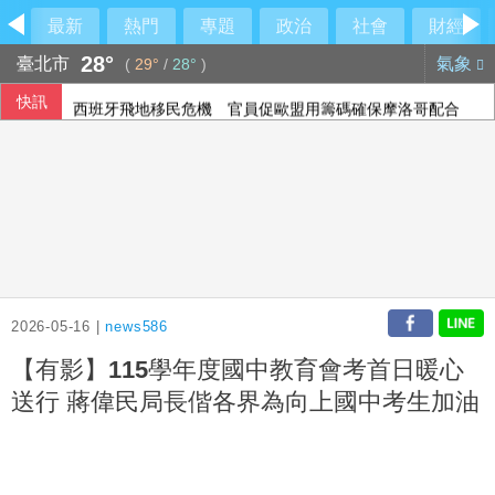
最新
熱門
專題
政治
社會
財經
28°
臺北市
氣象
(
29°
/
28°
)
快訊
西班牙飛地移民危機 官員促歐盟用籌碼確保摩洛哥配合
阿波羅2475億收購廉航 擊退對手入主易捷航空
投資人評估企業財報 歐股互有漲跌
2026-05-16 |
news586
【有影】115學年度國中教育會考首日暖心
送行 蔣偉民局長偕各界為向上國中考生加油