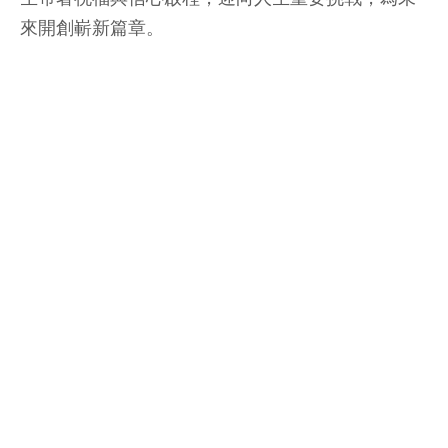
來開創嶄新篇章。