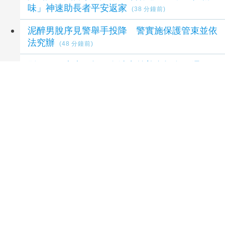
味」神速助長者平安返家
(38 分鐘前)
泥醉男脫序見警舉手投降 警實施保護管束並依
法究辦
(48 分鐘前)
影／雨再大也要捐！白沙屯慈善會捐血10週
年 鄉親冒雨排隊獻熱血
(1 小時前)
延伸閱讀
白海豚雨彈襲北台！桃園復興清晨急停班停課
北市曝最強風雨時間
1 小時前
白海豚下午最近北市 蔣萬安親揭未停班原因
2
小時前
北市就服站8月徵才接力登場！584個職缺 多元
產業攬才最高上看49K
3 小時前