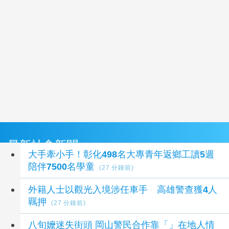
最新社會新聞
大手牽小手！彰化498名大專青年返鄉工讀5週
陪伴7500名學童
(27 分鐘前)
外籍人士以觀光入境涉任車手 高雄警查獲4人
羈押
(27 分鐘前)
八旬嬤迷失街頭 岡山警民合作靠「」在地人情