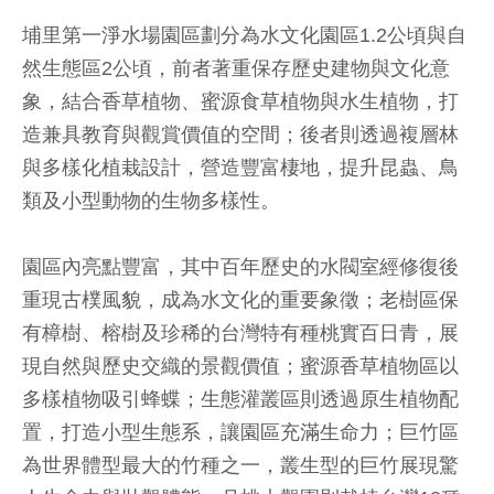
埔里第一淨水場園區劃分為水文化園區1.2公頃與自
然生態區2公頃，前者著重保存歷史建物與文化意
象，結合香草植物、蜜源食草植物與水生植物，打
造兼具教育與觀賞價值的空間；後者則透過複層林
與多樣化植栽設計，營造豐富棲地，提升昆蟲、鳥
類及小型動物的生物多樣性。
園區內亮點豐富，其中百年歷史的水閥室經修復後
重現古樸風貌，成為水文化的重要象徵；老樹區保
有樟樹、榕樹及珍稀的台灣特有種桃實百日青，展
現自然與歷史交織的景觀價值；蜜源香草植物區以
多樣植物吸引蜂蝶；生態灌叢區則透過原生植物配
置，打造小型生態系，讓園區充滿生命力；巨竹區
為世界體型最大的竹種之一，叢生型的巨竹展現驚