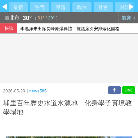
最新
熱門
專題
政治
社會
財經
30°
臺北市
氣象
(
31°
/
29°
)
快訊
李逸洋未出席長崎原爆典禮 抗議席次安排矮化國格
鄭宗哲3A敲安貢獻3打點 鄧愷威中繼挨轟無關勝敗
外籍人士以觀光入境涉任車手 高雄警查獲4人羈押
加拿大卑詩省野火失控 逾2萬人緊急撤離
2026-05-20 |
news586
埔里百年歷史水道水源地 化身學子實境教
學場地