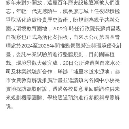
多年未對外開放，這座百年歷史設施逐漸被人們遺
忘，年輕一代更感陌生，鎮長廖志城上任後即積極
爭取活化這處珍貴歷史資產，盼規劃為親子共融公
園或環境教育園地，2022年時任行政院長蘇貞昌親
自視察也正式為活化案拍板，自來水公司第四區管
理處於2024至2025年間推動景觀營造與環境優化計
畫，委託林業試驗所進行整體規劃，目前園區植
栽、環境景觀大致完成，20日公所透過與自來水公
司及林業試驗所合作，舉辦「埔里水道水源地」都
市食農教育解說推廣計畫並邀請鎮內各國中小校長
實地探訪聽取解說，透過各校長意見回饋調整供未
來規劃機關團體、學校透過預約進行參觀與導覽解
說。