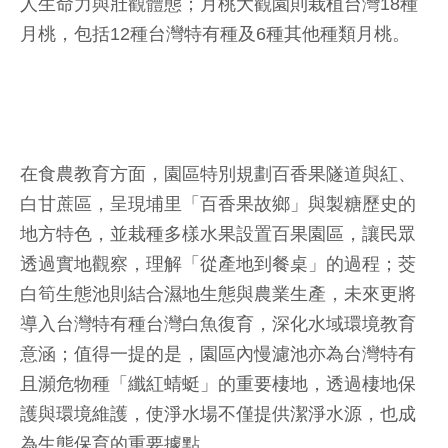
人生命力與壯觀體態；月桃大觀園則栽植台灣18種
月桃，包括12種台灣特有種及6種其他種類月桃。
在食農教育方面，園區特別規劃百香果隧道與紅、
白甘蔗區，呈現埔里「百香果故鄉」與製糖歷史的
地方特色，並栽種多樣水果設置百果園區，讓民眾
透過實地觀察，理解「從產地到餐桌」的過程；茭
白筍生態池則結合濕地生態與農業生產，未來更將
導入台灣特有種台灣白魚復育，深化水域環境教育
意涵；值得一提的是，園區內慢濾池亦為台灣特有
且瀕危物種「纖紅蜻蜓」的重要棲地，透過棲地保
護與環境維護，使淨水場不僅提供潔淨水源，也成
為生態保育的重要據點。