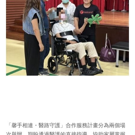
「馨手相連・醫路守護」合作服務計畫分為兩個場
次舉辦，期盼透過醫護的直接指導，協助家屬掌握