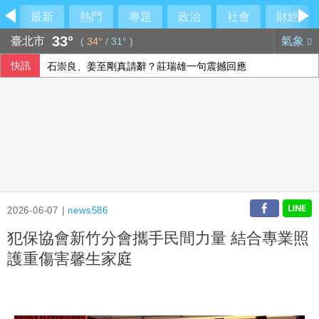
最新
熱門
專題
政治
社會
財經
33°
臺北市
氣象
(
34°
/
31°
)
快訊
石崇良、姜至剛真請辭？莊瑞雄一句震撼回應
大馬前首相依斯邁沙比利因病住院 檢方起訴期程延後
40公里就能做公益 富邦全民線上跑至10月底
颱風白海豚逼近 台電動員7215人投入防颱準備
2026-06-07 |
news586
犯保協會新竹分會攜手民間力量 結合專業照
護重傷害馨生家庭