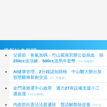
最新社會新聞
父親節「爸氣加碼」竹山紫南宮辦公益捐血 捐
250cc送項鍊、500cc送馬年套幣
(20 分鐘前)
AI健康管理、2分鐘認知篩檢 中山醫大辦台加
智慧醫療新創交流
(27 分鐘前)
金門港旅運中心啟用 通力27座設備支援小三
通旅運
(32 分鐘前)
內政部向憲法法庭遞狀 聲請解散統促黨
(54 分