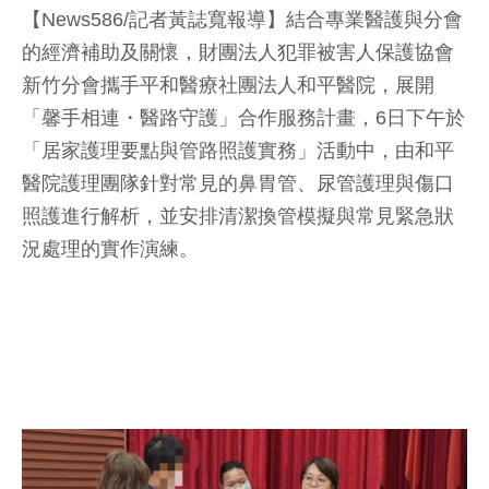
【News586/記者黃誌寬報導】結合專業醫護與分會
的經濟補助及關懷，財團法人犯罪被害人保護協會
新竹分會攜手平和醫療社團法人和平醫院，展開
「馨手相連・醫路守護」合作服務計畫，6日下午於
「居家護理要點與管路照護實務」活動中，由和平
醫院護理團隊針對常見的鼻胃管、尿管護理與傷口
照護進行解析，並安排清潔換管模擬與常見緊急狀
況處理的實作演練。