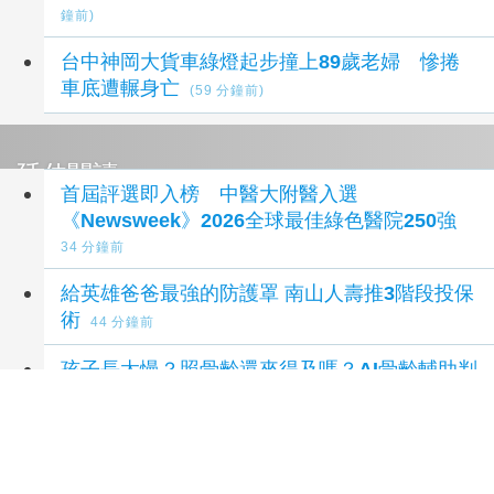
鐘前)
台中神岡大貨車綠燈起步撞上89歲老婦 慘捲
車底遭輾身亡
(59 分鐘前)
延伸閱讀
首屆評選即入榜 中醫大附醫入選
《Newsweek》2026全球最佳綠色醫院250強
34 分鐘前
給英雄爸爸最強的防護罩 南山人壽推3階段投保
術
44 分鐘前
孩子長太慢？照骨齡還來得及嗎？AI骨齡輔助判
讀系統成臨床評估重要參考
1 小時前
暑假慎防新興毒品偽裝電子菸 桃療籲家長攜手
守護青少年遠離毒品危害
3 小時前