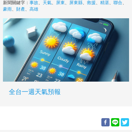
新聞關鍵字：
事故
、
天氣
、
屏東
、
屏東縣
、
救援
、
精湛
、
聯合
、
豪雨
、
財產
、
高雄
全台一週天氣預報