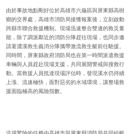
由於事故地點剛好位於高雄市六龜區與屏東縣高樹
鄉的交界處，高雄市消防局接獲報案後，立刻啟動
跨縣市聯合救援機制。現場迅速整合雙邊的救災量
能，除了調派鄰近的消防分隊趕往現場，也同步邀
請荖濃溪救生義消分隊攜帶激流救生艇前往馳援。
同時間，屏東縣政府消防局也在第一時間派遣救援
車輛與人員趕赴現場支援，共同展開警戒與搜救行
動。當救援人員抵達現場評估時，發現溪水仍持續
上漲、流速極快，面對惡劣的水域環境，讓整場救
援面臨極高的風險指數。
這場驚險的任務由高雄市與屏東縣消防局共同組艇