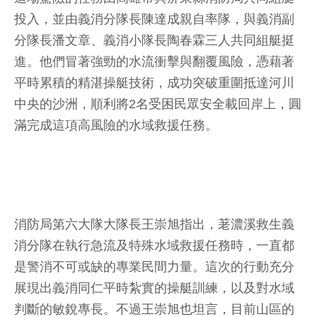
投入，並由義消分隊長陳達成親自率隊，與義消副
分隊長潘文章、義消小隊長陶春霖三人共同組艇挺
進。他們冒著強勁的水流衝擊與翻覆風險，憑藉著
平時累積的精湛操艇技術，成功突破重圍抵達河川
中央的沙洲，順利將2名受困民眾安全載回岸上，圓
滿完成這項高風險的水域救援任務。
消防局第六大隊大隊長王崇旭指出，荖濃溪救生義
消分隊在執行急流及特殊水域救援任務時，一直都
是警消不可或缺的專業民間力量。這次的行動充分
展現出義消同仁平時紮實的操艇訓練，以及對水域
判斷的敏銳專長。不過王崇旭也坦言，目前山區的