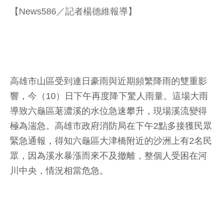
【News586／記者楊德維報導】
高雄市山區受到連日豪雨與近期頻繁降雨的雙重影
響，今（10）日下午再度降下驚人雨量。這場大雨
導致六龜區荖濃溪的水位急速攀升，現場溪流變得
極為湍急。高雄市政府消防局在下午2點多接獲民眾
緊急通報，得知六龜區大津橋附近的沙洲上有2名民
眾，因為溪水暴漲而來不及撤離，整個人受困在河
川中央，情況相當危急。