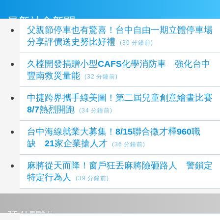
最新社會新聞
父親節停車也有驚喜！台中自由一期立體停車場
分享評價送史努比好禮
(30 分鐘前)
久樘開發捐贈小型CAFS化學消防車 強化台中
豐南救災量能
(32 分鐘前)
中捷跨界攜手綠美圖！第二屆兒童創意繪畫比賽
8/7熱烈開跑
(34 分鐘前)
台中海線就業大募集！8/15聯合徵才釋960職
缺 21家企業搶人才
(36 分鐘前)
麻將從天而降！窗戶狂丟麻將險砸路人 警鎖定
特定行為人
(39 分鐘前)
延伸閱讀