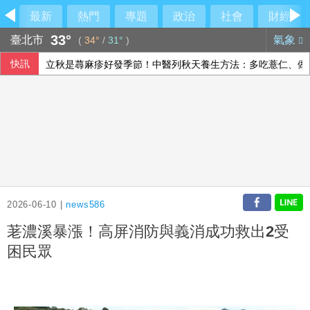
最新
熱門
專題
政治
社會
財經
33°
臺北市
氣象
(
34°
/
31°
)
快訊
立秋是蕁麻疹好發季節！中醫列秋天養生方法：多吃薏仁、做
台新、新光銀明年元旦合併 林維俊：業務發展更均衡
兆基屋管相關公司傳財務危機 檢調約談前董事長
男子到江和樹服務處要道歉 一句話讓人發毛
2026-06-10 |
news586
荖濃溪暴漲！高屏消防與義消成功救出2受
困民眾