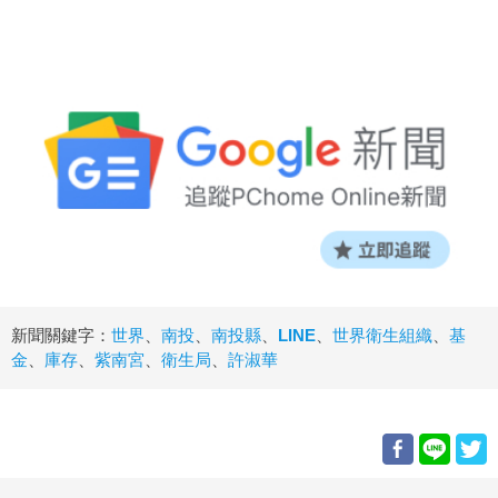
新聞關鍵字：
世界
、
南投
、
南投縣
、
LINE
、
世界衛生組織
、
基
金
、
庫存
、
紫南宮
、
衛生局
、
許淑華