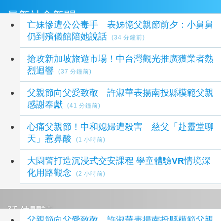
最新社會新聞
亡妹慘遭公公毒手 表姊憶父親節前夕：小舅舅
仍到殯儀館陪她說話
(34 分鐘前)
搶攻新加坡旅遊市場！中台灣觀光推廣獲業者熱
烈迴響
(37 分鐘前)
父親節向父愛致敬 許淑華表揚南投縣模範父親
感謝奉獻
(41 分鐘前)
心痛父親節！中和媳婦遭殺害 慈父「赴靈堂聊
天」惹鼻酸
(1 小時前)
大園警打造沉浸式交安課程 學童體驗VR情境深
化用路觀念
(2 小時前)
延伸閱讀
父親節向父愛致敬 許淑華表揚南投縣模範父親