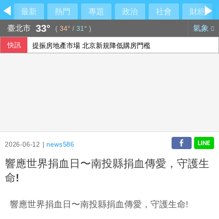
最新
熱門
專題
政治
社會
財經
33°
臺北市
氣象
(
34°
/
31°
)
快訊
提振房地產市場 北京新規降低購房門檻
軍事選項受限 美最高將領私下尋找伊朗戰爭出路
首亮相出包！國產無人機尾翼鬆脫 軍方認了
颱風昌鴻恐撲向日本 可能從東北登陸並穿越本州
2026-06-12 |
news586
響應世界捐血日〜南投縣捐血傳愛，守護生
命!
響應世界捐血日〜南投縣捐血傳愛，守護生命!