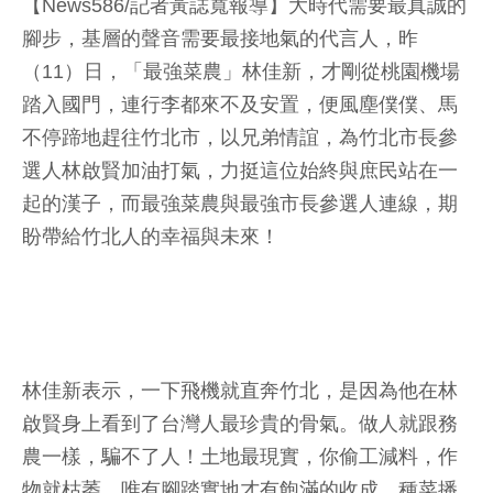
【News586/記者黃誌寬報導】大時代需要最真誠的
腳步，基層的聲音需要最接地氣的代言人，昨
（11）日，「最強菜農」林佳新，才剛從桃園機場
踏入國門，連行李都來不及安置，便風塵僕僕、馬
不停蹄地趕往竹北市，以兄弟情誼，為竹北市長參
選人林啟賢加油打氣，力挺這位始終與庶民站在一
起的漢子，而最強菜農與最強市長參選人連線，期
盼帶給竹北人的幸福與未來！
林佳新表示，一下飛機就直奔竹北，是因為他在林
啟賢身上看到了台灣人最珍貴的骨氣。做人就跟務
農一樣，騙不了人！土地最現實，你偷工減料，作
物就枯萎，唯有腳踏實地才有飽滿的收成。種菜播