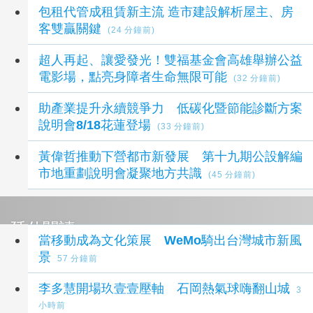
包租代管成租賃新主流 造市建設解析屋主、房
客雙贏關鍵
(24 分鐘前)
超人再起、讓愛發光！雙福基金會高雄舉辦公益
電影場，點亮身障者生命無限可能
(32 分鐘前)
助產業提升永續競爭力 低碳化暨節能診斷方案
說明會8/18花蓮登場
(33 分鐘前)
黃偉哲推動下營都市新發展 第十九期公設解編
市地重劃說明會凝聚地方共識
(45 分鐘前)
延伸閱讀
當移動成為文化策展 WeMo騎出台灣城市新風
景
57 分鐘前
李多慧開場玖壹壹壓軸 石岡熱氣球嗨翻山城
3
小時前