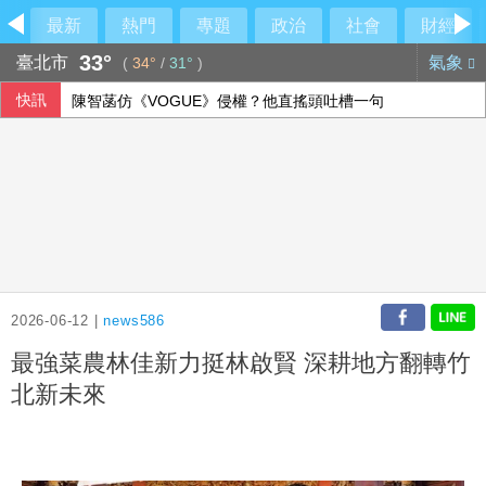
最新
熱門
專題
政治
社會
財經
33°
臺北市
氣象
(
34°
/
31°
)
快訊
陳智菡仿《VOGUE》侵權？他直搖頭吐槽一句
檢調偵辦貪瀆案 高雄議員范織欽到案應訊
漢光演習 第四作戰區首度前推小琉球驗證跨海機動力
國台辦推「台青e家」涉違法 陸委會研議下架屏蔽
2026-06-12 |
news586
最強菜農林佳新力挺林啟賢 深耕地方翻轉竹
北新未來