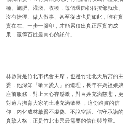
種、施肥、灌溉、收穫，每個環節都得按部就班、
沒有捷徑。做人做事、甚至從政也是如此，唯有實
實在在、一步一腳印，才能累積出真正厚實的成
果，贏得百姓最真心的託付。
林啟賢是竹北市代會主席，也是竹北北天后宮的主
委，他深知『敬天愛人』的道理，長年在媽祖娘娘
座前服務，對上天心存感激，對百姓充滿慈悲，更
對這片撫育大家的土地充滿敬畏 ，這份踏實的信
仰，內化成林啟賢不虛偽、不說空話、信守承諾的
真摯人格，正是竹北市民最需要的信任與尊重。