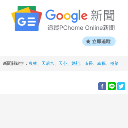
新聞關鍵字：
農林
、
天后宮
、
天心
、
媽祖
、
市長
、
幸福
、
種菜