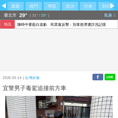
最新
熱門
專題
政治
社會
財經
29°
臺北市
氣象
(
31°
/
28°
)
快訊
陳時中要藍白道歉 民眾黨反擊：別拿慈濟遭詐洗記憶
今彩539第115191期開獎
南韓外交部統一部公然對北韓政策意見相左 暴露內部歧見
未來帳戶條例送達 政院：立院侵權將採必要憲政作為
2026-05-14 |
台灣好報
宜警男子毒駕追撞前方車