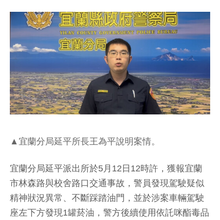
▲宜蘭分局延平所長王為平說明案情。
宜蘭分局延平派出所於5月12日12時許，獲報宜蘭
市林森路與校舍路口交通事故，警員發現駕駛疑似
精神狀況異常、不斷踩踏油門，並於涉案車輛駕駛
座左下方發現1罐菸油，警方後續使用依託咪酯毒品