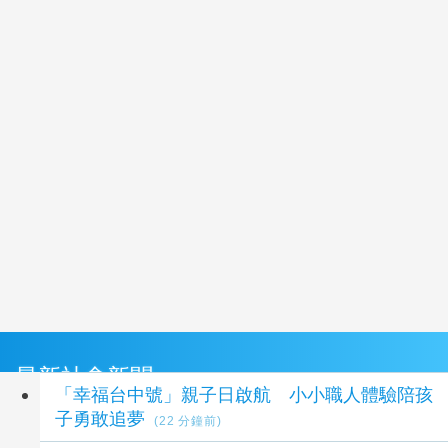
最新社會新聞
「幸福台中號」親子日啟航 小小職人體驗陪孩
子勇敢追夢
(22 分鐘前)