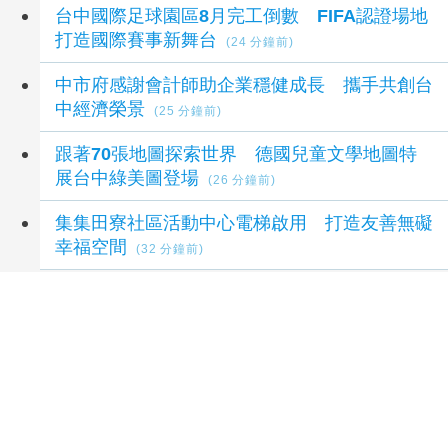
台中國際足球園區8月完工倒數 FIFA認證場地
打造國際賽事新舞台
(24 分鐘前)
中市府感謝會計師助企業穩健成長 攜手共創台
中經濟榮景
(25 分鐘前)
跟著70張地圖探索世界 德國兒童文學地圖特
展台中綠美圖登場
(26 分鐘前)
集集田寮社區活動中心電梯啟用 打造友善無礙
幸福空間
(32 分鐘前)
延伸閱讀
國民黨團質詢教育局 聚焦校園反毒、教師權益
與AI教育發展
3 小時前
台南市議員林燕祝質疑校園反毒成效 籲導入唾
液快篩強化防線
4 小時前