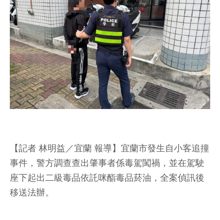
【記者 林明益／宜蘭 報導】宜蘭市發生自小客追撞
事件，警方調查查出肇事者係毒駕闖禍，並在駕駛
座下起出二級毒品依託咪酯毒品菸油，全案偵訊後
移送法辦。