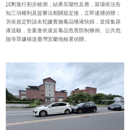
試劑進行初步檢測，結果呈陽性反應，當場依法告
知三項權利及提審法相關規定後，立即逮捕偵辦；
另依規定對該名犯嫌實施毒品唾液快篩，並採集尿
液送驗，全案會依違反毒品危害防制條例、公共危
險等罪嫌移送臺灣宜蘭地檢署偵辦。