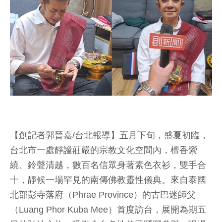
【創記者郭晉嘉/台北報導】五月下旬，盛夏初臨，
台北市一處靜謐莊嚴的宗教文化空間內，檀香縈
繞、鈴聲清越，數百名信眾身著素色衣衫，雙手合
十，靜候一場罕見的南傳佛教靈性儀典。來自泰國
北部彭寺落府（Phrae Province）的古巴迷師父
（Luang Phor Kuba Mee）首度訪台，展開為期五