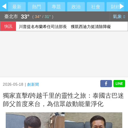
最新
熱門
專題
政治
社會
財經
33°
臺北市
氣象
(
34°
/
31°
)
快訊
川普提名布蘭希任司法部長 獲凱西迪力挺清除障礙
提振房地產市場 北京新規降低購房門檻
出席竹市活動被指行政不中立 柯文哲：未政治宣傳
重慶山崩事故 帶出「網格員」中國基層治理機制
2026-05-18 |
創新聞
獨家直擊/跨越千里的靈性之旅：泰國古巴迷
師父首度來台，為信眾啟動能量淨化