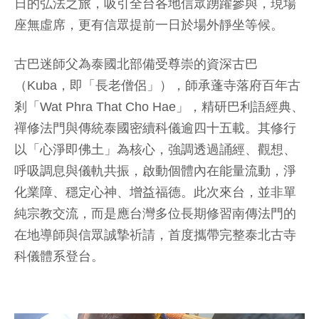
日的弘法之旅，吸引全台各地信眾踴躍參與，現場
座無虛席，更有信眾提前一日於場外靜坐等候。
古巴迷師父為泰國北部備受尊崇的資深古巴
（Kuba，即「長老僧侶」），師承蓬寺落府百年古
剎「Wat Phra That Cho Hae」，精研巴利語經典、
禪修法門與傳統泰國密續科儀逾四十五載。其修行
以「心淨即佛土」為核心，強調透過誦經、觀想、
呼吸調息與儀軌共振，啟動個體內在能量流動，淨
化業障、穩定心神、增益福德。此次來台，並非單
純宗教交流，而是應台灣多位長期修習南傳法門的
在地導師與信眾誠摯祈請，首度攜帶完整泰北古寺
科儀體系登台。