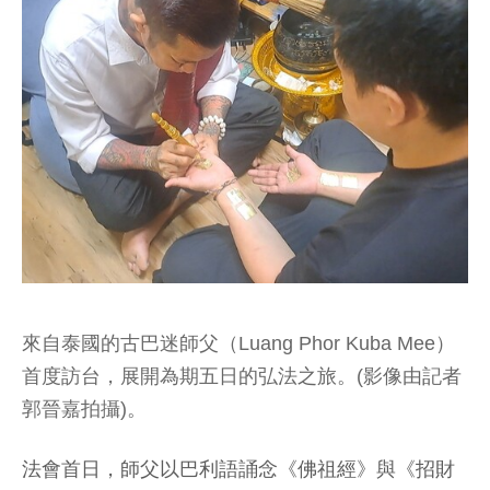
來自泰國的古巴迷師父（Luang Phor Kuba Mee）
首度訪台，展開為期五日的弘法之旅。(影像由記者
郭晉嘉拍攝)。
法會首日，師父以巴利語誦念《佛祖經》與《招財