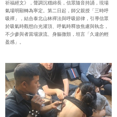
祈福經文》，聲調沉穩綿長，信眾隨音持誦，現場
氣場明顯轉為寧定。第二日起，師父親授「三時呼
吸禪」，結合泰北山林禪法與呼吸節律，引導信眾
於吸氣時觀想白光灌頂、呼氣時釋放焦慮與執念，
不少參與者當場淚流、身軀微顫，坦言「久違的輕
盈感」。