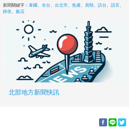
新聞關鍵字：
泰國
、
全台
、
台北市
、
焦慮
、
肩頸
、
訪台
、
語言
、
靜坐
、
飯店
北部地方新聞快訊