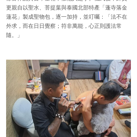
更親自以聖水、菩提葉與泰國北部特產「蓬寺落金
蓮花」製成聖物包，逐一加持，並叮囑：「法不在
外求，而在日日覺察；符非萬能，心正則護法常
隨。」