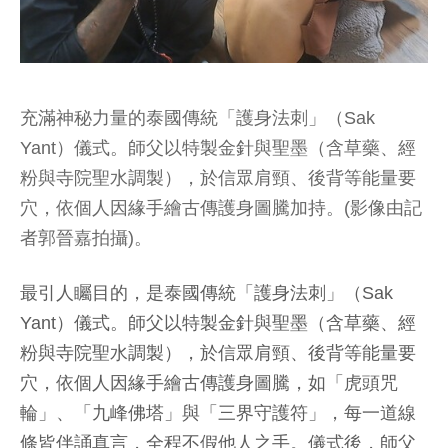
充滿神秘力量的泰國傳統「護身法刺」（Sak
Yant）儀式。師父以特製金針與聖墨（含草藥、經
粉與寺院聖水調製），於信眾肩頸、後背等能量要
穴，依個人因緣手繪古傳護身圖騰加持。(影像由記
者郭晉嘉拍攝)。
最引人矚目的，是泰國傳統「護身法刺」（Sak
Yant）儀式。師父以特製金針與聖墨（含草藥、經
粉與寺院聖水調製），於信眾肩頸、後背等能量要
穴，依個人因緣手繪古傳護身圖騰，如「虎頭咒
輪」、「九峰佛塔」與「三界守護符」，每一道線
條皆伴誦真言，全程不假他人之手。儀式後，師父