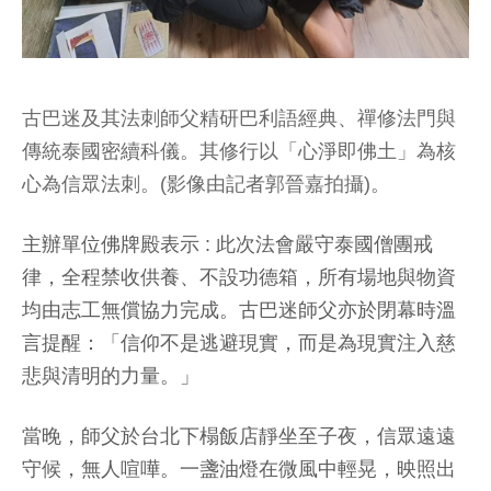
古巴迷及其法刺師父精研巴利語經典、禪修法門與
傳統泰國密續科儀。其修行以「心淨即佛土」為核
心為信眾法刺。(影像由記者郭晉嘉拍攝)。
主辦單位佛牌殿表示 : 此次法會嚴守泰國僧團戒
律，全程禁收供養、不設功德箱，所有場地與物資
均由志工無償協力完成。古巴迷師父亦於閉幕時溫
言提醒：「信仰不是逃避現實，而是為現實注入慈
悲與清明的力量。」
當晚，師父於台北下榻飯店靜坐至子夜，信眾遠遠
守候，無人喧嘩。一盞油燈在微風中輕晃，映照出